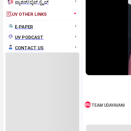
ಫ್ಯಾಶನ್/ಲೈಫ್‌ ಸ್ಟೈಲ್
UV OTHER LINKS
E-PAPER
UV PODCAST
CONTACT US
TEAM UDAYAVANI