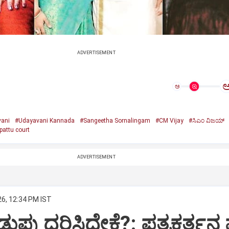
ADVERTISEMENT
ಅ
ani
#Udayavani Kannada
#Sangeetha Sornalingam
#CM Vijay
#ಸಿಎಂ ವಿಜಯ್‌
attu court
ADVERTISEMENT
26, 12:34 PM IST
ು ಧರಿಸಿದ್ದೇಕೆ?: ಪತ್ರಕರ್ತನ ಪ್ರ