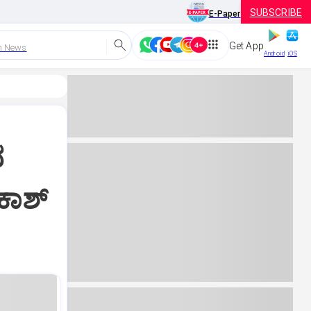
SUBSCRIBE
E-Paper
Get App
h News
Android
iOS
ದ
ರಕಾಶ್