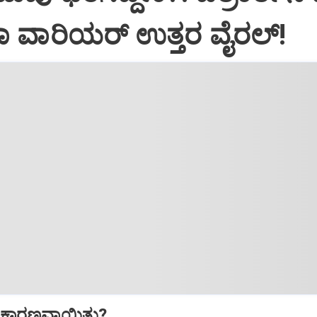
ಯಾ ವಾರಿಯರ್ ಉತ್ತರ ವೈರಲ್!
ೆಗೆ ಕಾರಣವಾಯಿತು?...