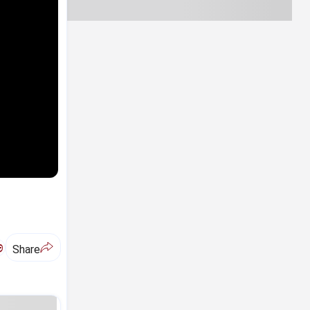
ಅ
Share