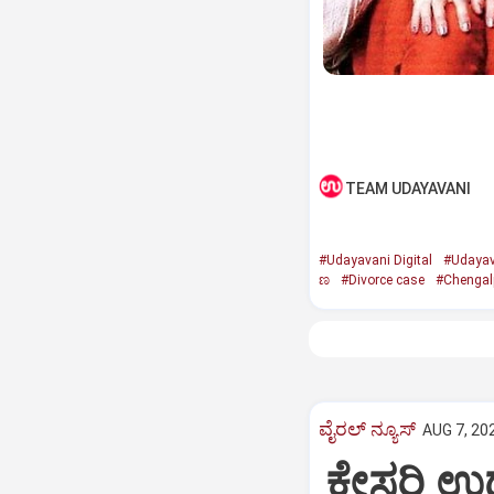
TEAM UDAYAVANI
#Udayavani Digital
#Udayav
ಣ
#Divorce case
#Chengalp
ವೈರಲ್ ನ್ಯೂಸ್
AUG 7, 20
ಕೇಸರಿ ಉಡುಪ