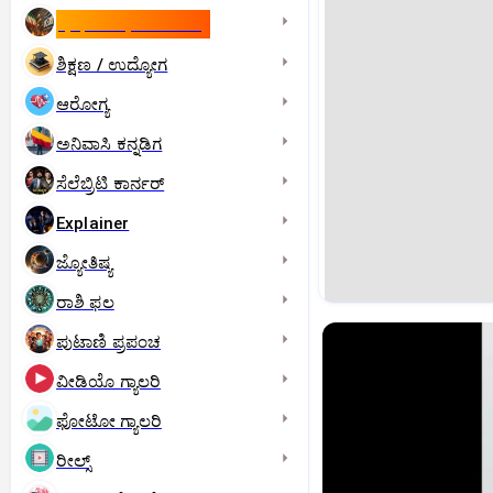
ಇಸ್ರೇಲ್- ಇರಾನ್‌ ಯುದ್ಧ
ಶಿಕ್ಷಣ / ಉದ್ಯೋಗ
ಆರೋಗ್ಯ
ಅನಿವಾಸಿ ಕನ್ನಡಿಗ
ಸೆಲೆಬ್ರಿಟಿ ಕಾರ್ನರ್‌
Explainer
ಜ್ಯೋತಿಷ್ಯ
ರಾಶಿ ಫಲ
ಪುಟಾಣಿ ಪ್ರಪಂಚ
ವೀಡಿಯೊ ಗ್ಯಾಲರಿ
ಫೋಟೋ ಗ್ಯಾಲರಿ
ರೀಲ್ಸ್