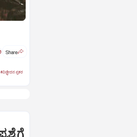
ಅ
Share
#ವಿಚ್ಛೇದನ ಪ್ರಕರ
ಶ್ನೆಗೆ