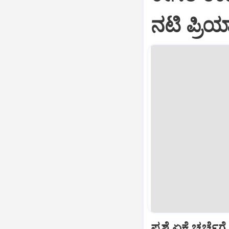
ನಟಿ ಪ್ರಿ
ಪ್ರಶ್ನೆ ಏಕೆ ಚರ್ಚ