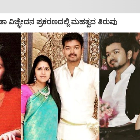
ಾ ವಿಚ್ಛೇದನ ಪ್ರಕರಣದಲ್ಲಿ ಮಹತ್ವದ ತಿರುವು