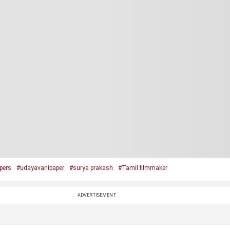
pers
#udayavanipaper
#surya prakash
#Tamil filmmaker
ADVERTISEMENT