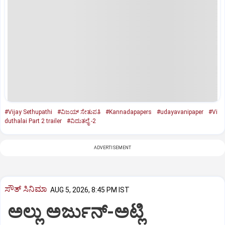
#Vijay Sethupathi
#ವಿಜಯ್ ಸೇತುಪತಿ
#Kannadapapers
#udayavanipaper
#Vi
duthalai Part 2 trailer
#ವಿದುತಲೈ -2
ADVERTISEMENT
ಸೌತ್‌ ಸಿನಿಮಾ
AUG 5, 2026, 8:45 PM IST
ಅಲ್ಲು ಅರ್ಜುನ್‌-ಅಟ್ಲಿ