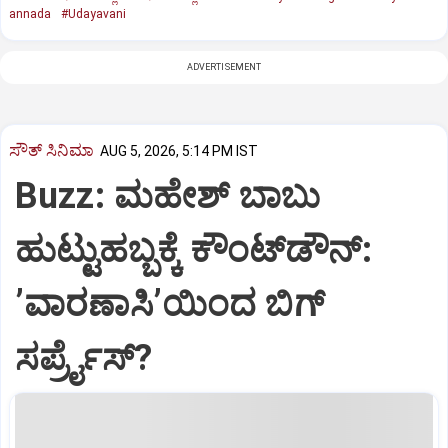
annada
#Udayavani
ADVERTISEMENT
ಸೌತ್‌ ಸಿನಿಮಾ
AUG 5, 2026, 5:14 PM IST
Buzz: ಮಹೇಶ್‌ ಬಾಬು
ಹುಟ್ಟುಹಬ್ಬಕ್ಕೆ ಕೌಂಟ್‌ಡೌನ್:
ʼವಾರಣಾಸಿʼಯಿಂದ ಬಿಗ್‌
ಸರ್ಪ್ರೈಸ್?‌