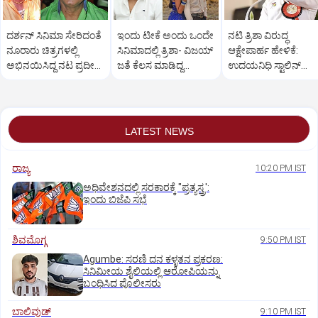
ದರ್ಶನ್ ಸಿನಿಮಾ ಸೇರಿದಂತೆ
ಇಂದು ಟೀಕೆ ಅಂದು ಒಂದೇ
ನಟಿ ತ್ರಿಶಾ ವಿರುದ್ಧ
ನೂರಾರು ಚಿತ್ರಗಳಲ್ಲಿ
ಸಿನಿಮಾದಲ್ಲಿ ತ್ರಿಶಾ- ವಿಜಯ್‌
ಆಕ್ಷೇಪಾರ್ಹ ಹೇಳಿಕೆ:
ಅಭಿನಯಿಸಿದ್ದ ನಟ ಪ್ರದೀಪ್
ಜತೆ ಕೆಲಸ ಮಾಡಿದ್ದ
ಉದಯನಿಧಿ ಸ್ಟಾಲಿನ್‌
ರಾವತ್ ನಿಧನ
ಉದಯನಿಧಿ ಸ್ಟಾಲಿನ್
ಬಿಡುಗಡೆಗೆ ಕೋರ್ಟ್‌
ಆದೇಶ
LATEST NEWS
ರಾಜ್ಯ
10:20 PM IST
ಅಧಿವೇಶನದಲ್ಲಿ ಸರಕಾರಕ್ಕೆ "ಪ್ರತ್ಯಸ್ತ್ರ':
ಇಂದು ಬಿಜೆಪಿ ಸಭೆ
ಶಿವಮೊಗ್ಗ
9:50 PM IST
Agumbe: ಸರಣಿ ದನ ಕಳ್ಳತನ ಪ್ರಕರಣ:
ಸಿನಿಮೀಯ ಶೈಲಿಯಲ್ಲಿ ಆರೋಪಿಯನ್ನು
ಬಂಧಿಸಿದ ಪೊಲೀಸರು
ಬಾಲಿವುಡ್‌
9:10 PM IST