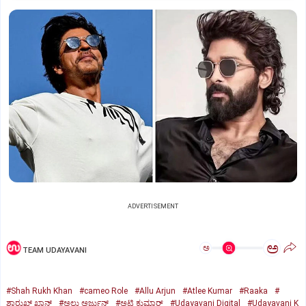
ADVERTISEMENT
ಅ
ಅ
TEAM UDAYAVANI
#Shah Rukh Khan
#cameo Role
#Allu Arjun
#Atlee Kumar
#Raaka
#
ಶಾರುಖ್‌ ಖಾನ್‌
#ಅಲ್ಲು ಅರ್ಜುನ್‌
#ಅಟ್ಲಿ ಕುಮಾರ್‌
#Udayavani Digital
#Udayavani K