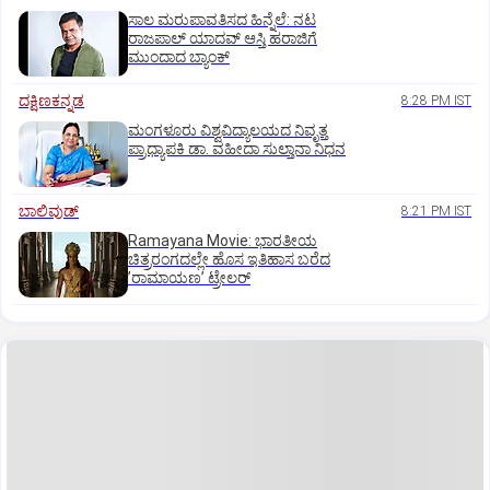
ಸಾಲ ಮರುಪಾವತಿಸದ ಹಿನ್ನೆಲೆ: ನಟ
ರಾಜಪಾಲ್ ಯಾದವ್‌ ಆಸ್ತಿ ಹರಾಜಿಗೆ
ಮುಂದಾದ ಬ್ಯಾಂಕ್
ದಕ್ಷಿಣಕನ್ನಡ
8:28 PM IST
ಮಂಗಳೂರು ವಿಶ್ವವಿದ್ಯಾಲಯದ ನಿವೃತ್ತ
ಪ್ರಾಧ್ಯಾಪಕಿ ಡಾ. ವಹೀದಾ ಸುಲ್ತಾನಾ ನಿಧನ
ಬಾಲಿವುಡ್‌
8:21 PM IST
Ramayana Movie: ಭಾರತೀಯ
ಚಿತ್ರರಂಗದಲ್ಲೇ ಹೊಸ ಇತಿಹಾಸ ಬರೆದ
ʼರಾಮಾಯಣʼ ಟ್ರೇಲರ್