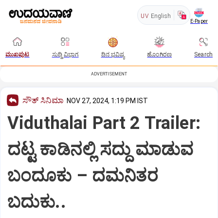
UV
English
E-Paper
ಮುಖಪುಟ
ಸುದ್ದಿ ವಿಭಾಗ
ದಿನ ಭವಿಷ್ಯ
ಹೊಂಗಿರಣ
Search
ADVERTISEMENT
ಸೌತ್‌ ಸಿನಿಮಾ
NOV 27, 2024, 1:19 PM IST
Viduthalai Part 2 Trailer:
ದಟ್ಟ ಕಾಡಿನಲ್ಲಿ ಸದ್ದು ಮಾಡುವ
ಬಂದೂಕು – ದಮನಿತರ
ಬದುಕು..