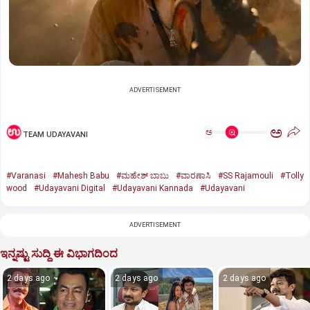
ADVERTISEMENT
ಅ
ಅ
TEAM UDAYAVANI
#Varanasi
#Mahesh Babu
#ಮಹೇಶ್‌ ಬಾಬು
#ವಾರಣಾಸಿ
#SS Rajamouli
#Tolly
wood
#Udayavani Digital
#Udayavani Kannada
#Udayavani
ADVERTISEMENT
ಇನ್ನಷ್ಟು ಸುದ್ದಿ ಈ ವಿಭಾಗದಿಂದ
2 days ago
2 days ago
2 days ago