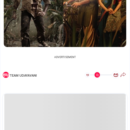
ADVERTISEMENT
ಅ
ಅ
TEAM UDAYAVANI