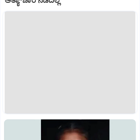
ಅತ್ಯಾ*ಚಾರ ನಡೆದಿಲ್ಲ