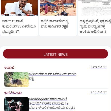
ಬಿಡದಿ: ಎಚ್‌ಡಿಕೆ
ಇಟ್ಟಿಗೆ ಕಾರ್ಖಾನೆಯಲ್ಲಿ
ಅತ್ತ ಪ್ರತಿಭಟನೆ, ಇತ್ತ ಮತ್ತ
ಕುಟುಂಬದ 35 ಎಕರೆಯೂ
ಬಾಲ ಕಾರ್ಮಿಕರ ರಕ್ಷಣೆ
ಗ್ರಾಮ ಭೂಸ್ವಾಧೀನಕ್ಕೆ
ಭೂಸ್ವಾಧೀನ?
ಅಂತಿಮ ಅಧಿಸೂಚನೆ
LATEST NEWS
ಉಡುಪಿ
3:00 AM IST
ಹಿರಿಯಡಕ: ಅಪರೂಪದ ನೀರು ನಾಯಿ
ಪತ್ತೆ
ಕಾಸರಗೋಡು
2:15 AM IST
Kasaragodu: ನಕಲಿ ದಾಖಲೆ
ತಯಾರಿಸಿ ವಾಹನ ಮಾರಾಟ; 19
ವರ್ಷಗಳ ಬಳಿಕ ಆರೋಪಿಯ ಬಂಧನ