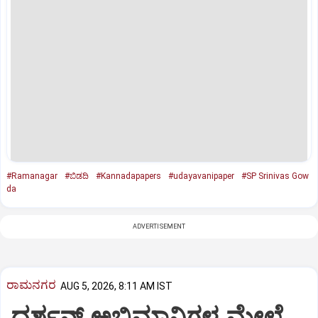
#Ramanagar
#ಬಿಡದಿ
#Kannadapapers
#udayavanipaper
#SP Srinivas Gow
da
ADVERTISEMENT
ರಾಮನಗರ
AUG 5, 2026, 8:11 AM IST
ದರ್ಶನ್ ಅಭಿಮಾನಿಗಳ ಮೇಲೆ