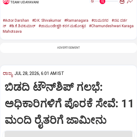
ಅ
ಅ
TEAM UDAYAVANI
#Actor Darshan
#D.K. Shivakumar
#Ramanagara
#ರಾಮನಗರ
#ನಟ ದರ್ಶ
ನ್
#ಡಿ.ಕೆ.ಶಿವಕುಮಾರ್
#ಚಾಮುಂಡೇಶ್ವರಿ ಕರಗ ಮಹೋತ್ಸವ
#Chamundeshwari Karaga
Mahotsava
ADVERTISEMENT
ರಾಜ್ಯ
JUL 28, 2026, 6:01 AM IST
ಬಿಡದಿ ಟೌನ್‌ಶಿಪ್‌ ಗಲಭೆ:
ಅಧಿಕಾರಿಗಳಿಗೆ ಪೊರಕೆ ಸೇವೆ: 11
ಮಂದಿ ರೈತರಿಗೆ ಜಾಮೀನು