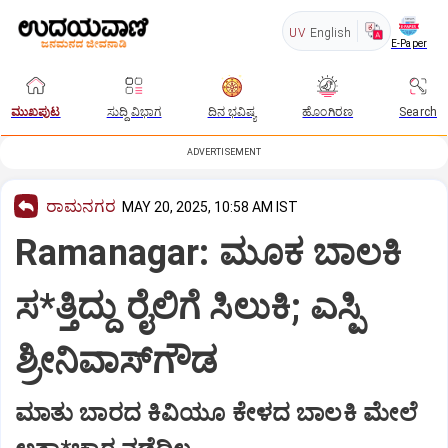
UV
English
E-Paper
ಮುಖಪುಟ
ಸುದ್ದಿ ವಿಭಾಗ
ದಿನ ಭವಿಷ್ಯ
ಹೊಂಗಿರಣ
Search
ADVERTISEMENT
ರಾಮನಗರ
MAY 20, 2025, 10:58 AM IST
Ramanagar: ಮೂಕ ಬಾಲಕಿ
ಸ*ತ್ತಿದ್ದು ರೈಲಿಗೆ ಸಿಲುಕಿ; ಎಸ್ಪಿ
ಶ್ರೀನಿವಾಸ್‌ಗೌಡ
ಮಾತು ಬಾರದ ಕಿವಿಯೂ ಕೇಳದ ಬಾಲಕಿ ಮೇಲೆ