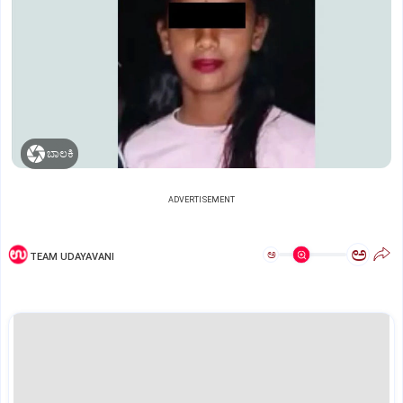
ಬಾಲಕಿ
ADVERTISEMENT
ಅ
ಅ
TEAM UDAYAVANI