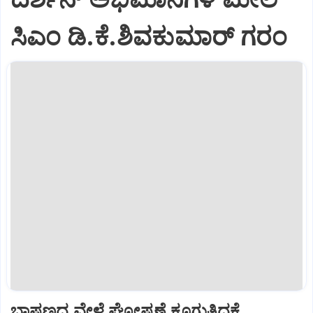
ಸಿಎಂ ಡಿ.ಕೆ.ಶಿವಕುಮಾರ್ ಗರಂ
ಭಾಷಣದ ವೇಳೆ ಘೋಷಣೆ ಕೂಗುತ್ತಿದ್ದಕ್ಕೆ