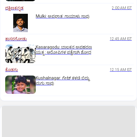
ದಕ್ಷಿಣಕನ್ನಡ
2:00 AM IST
Mulki: ಅಪಘಾತ: ಗಾಯಾಳು ಸಾವು
ಕಾಸರಗೋಡು
12:45 AM IST
Kasaragodu: ಬಾಲಕನ ಅಪಹರಣ
ಯತ್ನ : ಆರೋಪಿಗಳ ಪತ್ತೆಗಾಗಿ ಶೋಧ
ಕೊಡಗು
12:15 AM IST
Kushalnagar: ಗೇಟ್ ಕಳಚಿ ಬಿದ್ದು
ಮಗು ಸಾವು