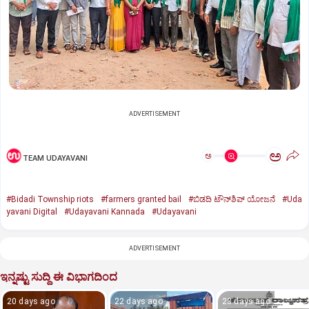
ADVERTISEMENT
ಅ
ಅ
TEAM UDAYAVANI
#Bidadi Township riots
#farmers granted bail
#ಬಿಡದಿ ಟೌನ್‌ಶಿಪ್‌ ಯೋಜನೆ
#Uda
yavani Digital
#Udayavani Kannada
#Udayavani
ADVERTISEMENT
ಇನ್ನಷ್ಟು ಸುದ್ದಿ ಈ ವಿಭಾಗದಿಂದ
20 days ago
22 days ago
23 days ago