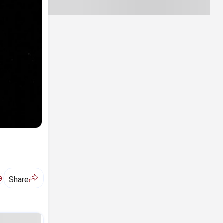
ಅ
Share