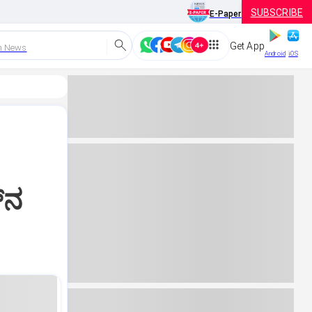
SUBSCRIBE
E-Paper
Get App
h News
Android
iOS
‌ನ