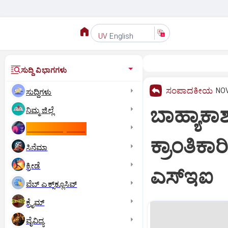
English
UV
ಸುದ್ದಿ ವಿಭಾಗಗಳು
ಸಂಪಾದಕೀಯ
NOV
ಸುದ್ದಿಗಳು
ಬಾಹ್ಯಾಕಾ
ನಿಮ್ಮ ಜಿಲ್ಲೆ
ಕಾಮನ್‌ ವೆಲ್ತ್‌ ಗೇಮ್ಸ್‌
ಕ್ರಾಂತಿಕಾ
ಸಿನೆಮಾ
ಕ್ರೀಡೆ
ಎಸ್‌ಇಐ
ವೆಬ್ ಎಕ್ಸ್‌ಕ್ಲೂಸಿವ್
ಕ್ರೈಮ್
ವೈವಿಧ್ಯ