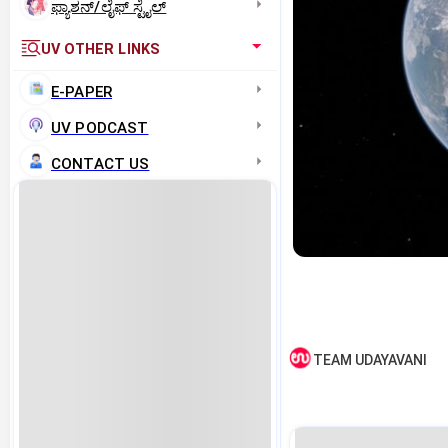
ಫ್ಯಾಶನ್/ಲೈಫ್‌ ಸ್ಟೈಲ್
UV OTHER LINKS
E-PAPER
UV PODCAST
CONTACT US
TEAM UDAYAVANI