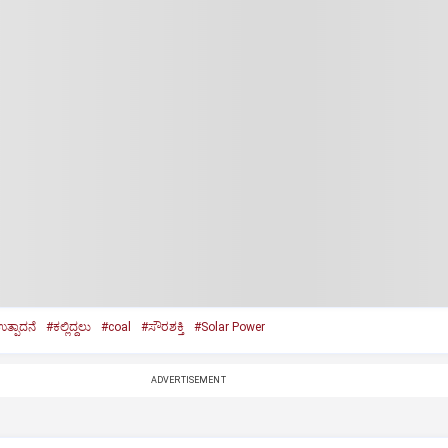
ಉತ್ಪಾದನೆ
#ಕಲ್ಲಿದ್ದಲು
#coal
#ಸೌರಶಕ್ತಿ
#Solar Power
ADVERTISEMENT