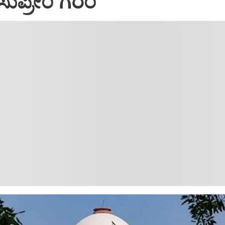
್ಕೆ ಸುಪ್ರೀಂ ಗರಂ