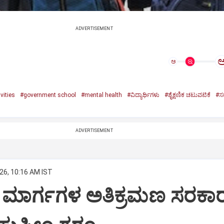
ADVERTISEMENT
ಅ
vities
#government school
#mental health
#ವಿದ್ಯಾರ್ಥಿಗಳು
#ಶೈಕ್ಷಣಿಕ ಚಟುವಟಿಕೆ
#ಸರ
ADVERTISEMENT
26, 10:16 AM IST
 ಮಾರ್ಗಗಳ ಅತಿಕ್ರಮಣ ಸರಕಾ