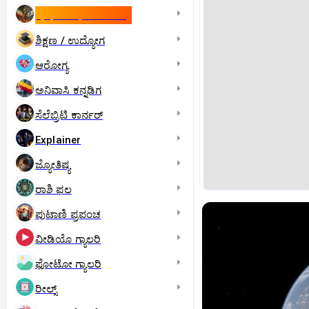
ಇಸ್ರೇಲ್- ಇರಾನ್‌ ಯುದ್ಧ
ಶಿಕ್ಷಣ / ಉದ್ಯೋಗ
ಆರೋಗ್ಯ
ಅನಿವಾಸಿ ಕನ್ನಡಿಗ
ಸೆಲೆಬ್ರಿಟಿ ಕಾರ್ನರ್‌
Explainer
ಜ್ಯೋತಿಷ್ಯ
ರಾಶಿ ಫಲ
ಪುಟಾಣಿ ಪ್ರಪಂಚ
ವೀಡಿಯೊ ಗ್ಯಾಲರಿ
ಫೋಟೋ ಗ್ಯಾಲರಿ
ರೀಲ್ಸ್