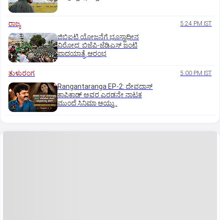
ರಾಜ್ಯ
5:24 PM IST
ಜಿಬಿಐಟಿ ಯೋಜನೆಗೆ ಭೂಸ್ವಾಧೀನ
ವಿರೋಧ: ಬಿಜೆಪಿ-ಜೆಡಿಎಸ್‌ ಜಂಟಿ
ಪಾದಯಾತ್ರೆ ಆರಂಭ
ತುಳುರಂಗ
5:00 PM IST
Rangantaranga EP-2: ದೇವದಾಸ್
ಕಾಪಿಕಾಡ್‌ ಅವರ ಎರಡನೇ ನಾಟಕ
ಮುಂದೆ ಸಿನಿಮಾ ಆಯ್ತು..