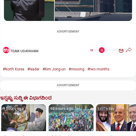
ADVERTISEMENT
ಅ
ಅ
TEAM UDAYAVANI
#North Korea
#leader
#Kim Jong-un
#missing
#two months
ADVERTISEMENT
ಇನ್ನಷ್ಟು ಸುದ್ದಿ ಈ ವಿಭಾಗದಿಂದ
9 hours ago
10 hours ago
Yesterday