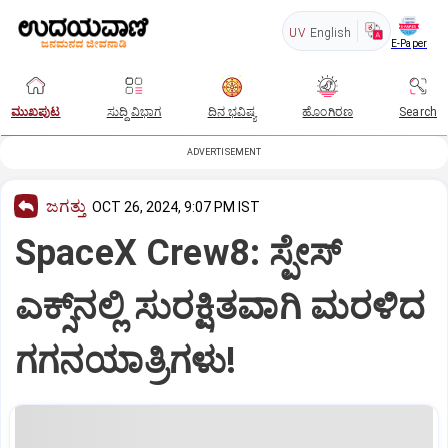
UV
English
E-Paper
ಮುಖಪುಟ
ಸುದ್ದಿ ವಿಭಾಗ
ದಿನ ಭವಿಷ್ಯ
ಹೊಂಗಿರಣ
Search
ADVERTISEMENT
ಜಗತ್ತು
OCT 26, 2024, 9:07 PM IST
SpaceX Crew8: ಸ್ಪೇಸ್‌
ಎಕ್ಸ್‌ನಲ್ಲಿ ಸುರಕ್ಷಿತವಾಗಿ ಮರಳಿದ
ಗಗನಯಾತ್ರಿಗಳು!