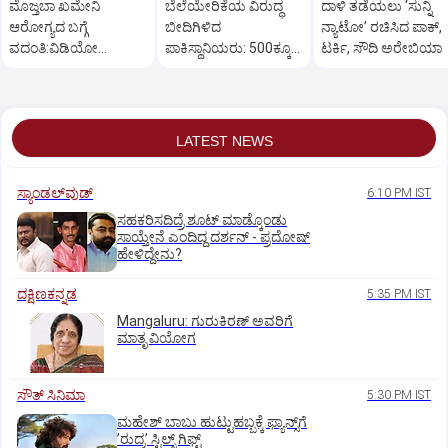
ಮೊಜ್ತಬಾ ಖಮೇನಿ
ಬೆಲೆಯೇರಿಕೆಯ ವಿರುದ್ಧ
ದಾಳಿ ತಡೆಯಲು ‘ಸುನ್ನಿ
ಆರೋಗ್ಯದ ಬಗ್ಗೆ
ಬೀದಿಗಿಳಿದ
ನ್ಯಾಟೋ’ ರಚಿಸಿದ ಪಾಕ್‌,
ವದಂತಿ:ವಿಡಿಯೋ
ಪಾಕಿಸ್ಥಾನಿಯರು: ‌500ಕ್ಕೂ
ಟರ್ಕಿ, ಸೌದಿ ಅರೇಬಿಯಾ
ಬಿಡುಗಡೆ ಮಾಡಿ ಇರಾನ್‌
ಹೆಚ್ಚು ಕಡೆ ಪ್ರತಿಭಟನೆ
ತಿರುಗೇಟು
LATEST NEWS
ಸ್ಯಾಂಡಲ್‌ವುಡ್‌
6:10 PM IST
ಸಹಕರಿಸದಿದ್ರೆ ಶೂಟ್‌ ಮಾಡ್ಕೊಂಡು
ಸಾಯ್ತೇನೆ ಎಂದಿದ್ದ ದರ್ಶನ್‌ - ಪ್ರದೋಷ್‌
ಹೇಳಿದ್ದೇನು?
ದಕ್ಷಿಣಕನ್ನಡ
5:35 PM IST
Mangaluru: ಗುರುಕಿರಣ್ ಅವರಿಗೆ
ಮಾತೃ ವಿಯೋಗ
ಸೌತ್‌ ಸಿನಿಮಾ
5:30 PM IST
ಮಹೇಶ್‌ ಬಾಬು ಹುಟ್ಟುಹಬ್ಬಕ್ಕೆ ಫ್ಯಾನ್ಸ್‌ಗೆ
ʼರುದ್ರʼ ಸ್ಟಿಲ್ಸ್‌ ಗಿಫ್ಟ್