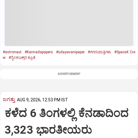
#astronaut
#Kannadapapers
#udayavanipaper
#ಗಗನಯಾತ್ರಿಗಳು
#SpaceX Cre
w
#ಸ್ಪೇಸ್‌ಎಕ್ಸ್‌ನ ಕ್ರೂ-8
ADVERTISEMENT
ಜಗತ್ತು
AUG 9, 2026, 12:53 PM IST
ಕಳೆದ 6 ತಿಂಗಳಲ್ಲಿ ಕೆನಡಾದಿಂದ
3,323 ಭಾರತೀಯರು