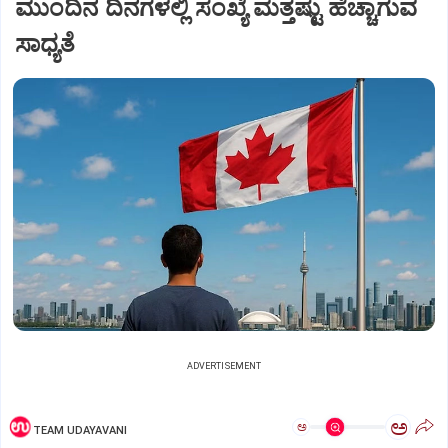
ಮುಂದಿನ ದಿನಗಳಲ್ಲಿ ಸಂಖ್ಯೆ ಮತ್ತಷ್ಟು ಹೆಚ್ಚಾಗುವ
ಸಾಧ್ಯತೆ
ADVERTISEMENT
ಅ
ಅ
TEAM UDAYAVANI