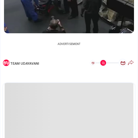
ADVERTISEMENT
ಅ
ಅ
TEAM UDAYAVANI