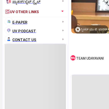
ಫ್ಯಾಶನ್/ಲೈಫ್‌ ಸ್ಟೈಲ್
UV OTHER LINKS
E-PAPER
ಸ್ಪೀಕರ್‌ ಯು.ಟಿ. ಖಾದರ್‌
UV PODCAST
CONTACT US
TEAM UDAYAVANI