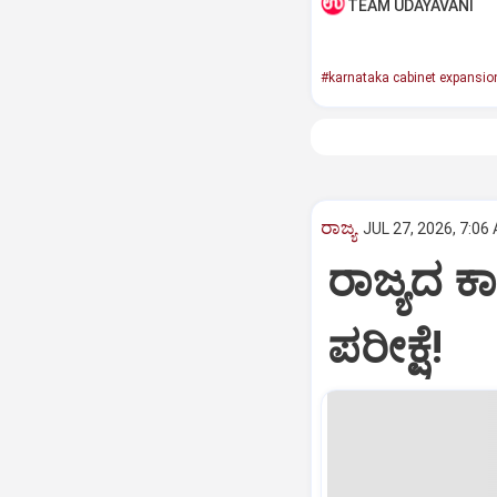
TEAM UDAYAVANI
#karnataka cabinet expansio
ರಾಜ್ಯ
JUL 27, 2026, 7:06
ರಾಜ್ಯದ ಕಾ
ಪರೀಕ್ಷೆ!