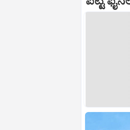
ಪಟ್ಟಿ ಫೈನಲ