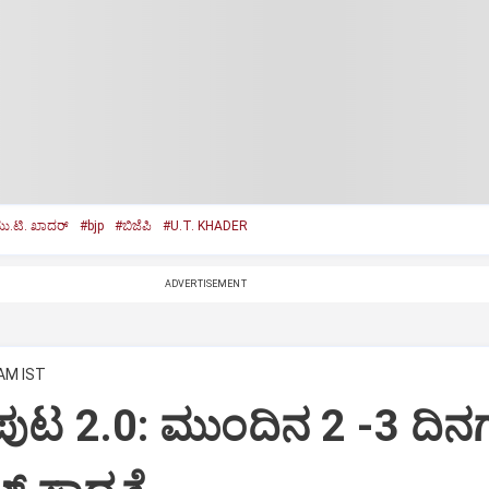
.ಟಿ. ಖಾದರ್‌
#bjp
#ಬಿಜೆಪಿ
#U.T. KHADER
ADVERTISEMENT
 AM IST
ಂಪುಟ 2.0: ಮುಂದಿನ 2 -3 ದಿನಗ