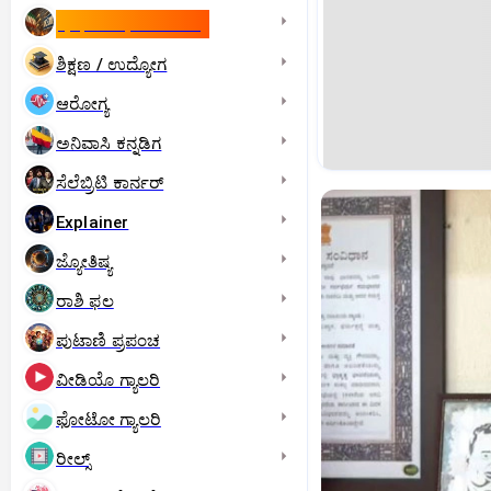
ಇಸ್ರೇಲ್- ಇರಾನ್‌ ಯುದ್ಧ
ಶಿಕ್ಷಣ / ಉದ್ಯೋಗ
ಆರೋಗ್ಯ
ಅನಿವಾಸಿ ಕನ್ನಡಿಗ
ಸೆಲೆಬ್ರಿಟಿ ಕಾರ್ನರ್‌
Explainer
ಜ್ಯೋತಿಷ್ಯ
ರಾಶಿ ಫಲ
ಪುಟಾಣಿ ಪ್ರಪಂಚ
ವೀಡಿಯೊ ಗ್ಯಾಲರಿ
ಫೋಟೋ ಗ್ಯಾಲರಿ
ರೀಲ್ಸ್