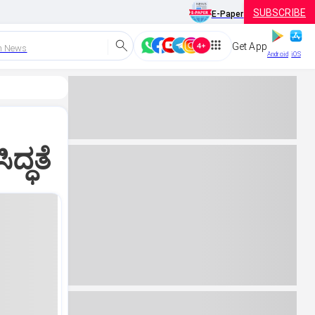
SUBSCRIBE
E-Paper
Get App
h News
Android
iOS
ದ್ಧತೆ