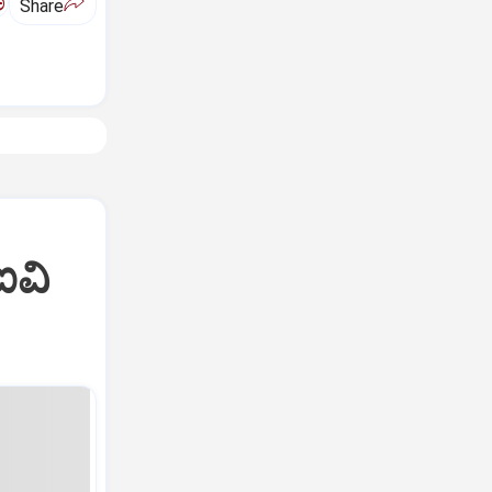
ಅ
Share
ಐವಿ