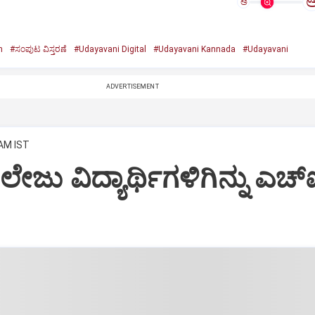
ಅ
n
#ಸಂಪುಟ ವಿಸ್ತರಣೆ
#Udayavani Digital
#Udayavani Kannada
#Udayavani
ADVERTISEMENT
 AM IST
ಲೇಜು ವಿದ್ಯಾರ್ಥಿಗಳಿಗಿನ್ನು ಎಚ್‌