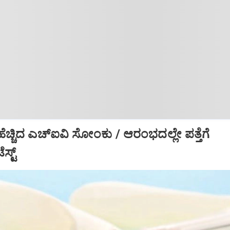
ೆಚ್ಚಿದ ಎಚ್‌ಐವಿ ಸೋಂಕು / ಆರಂಭದಲ್ಲೇ ಪತ್ತೆಗೆ
ಸ್ಟ್