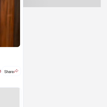
ಅ
Share