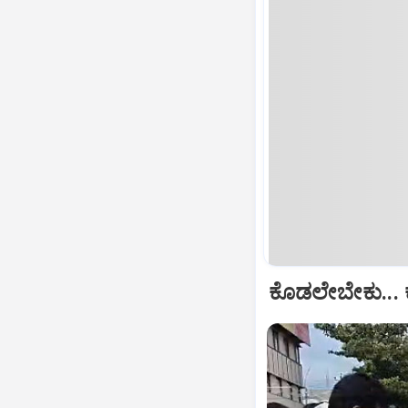
ಕೊಡಲೇಬೇಕು... 