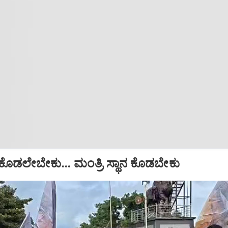
ಕೊಡಲೇಬೇಕು... ಮಂತ್ರಿ ಸ್ಥಾನ ಕೊಡಬೇಕು