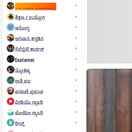
ಇಸ್ರೇಲ್- ಇರಾನ್‌ ಯುದ್ಧ
ಶಿಕ್ಷಣ / ಉದ್ಯೋಗ
ಆರೋಗ್ಯ
ಅನಿವಾಸಿ ಕನ್ನಡಿಗ
ಸೆಲೆಬ್ರಿಟಿ ಕಾರ್ನರ್‌
Explainer
ಜ್ಯೋತಿಷ್ಯ
ರಾಶಿ ಫಲ
ಪುಟಾಣಿ ಪ್ರಪಂಚ
ವೀಡಿಯೊ ಗ್ಯಾಲರಿ
ಫೋಟೋ ಗ್ಯಾಲರಿ
ರೀಲ್ಸ್