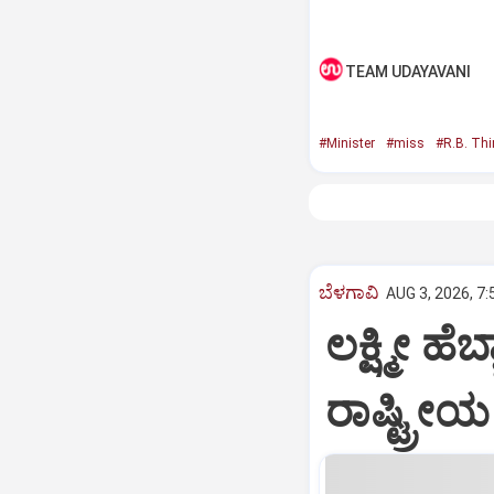
TEAM UDAYAVANI
#Minister
#miss
#R.B. Th
ಬೆಳಗಾವಿ
AUG 3, 2026, 7
ಲಕ್ಷ್ಮೀ ಹೆಬ
ರಾಷ್ಟ್ರೀಯ