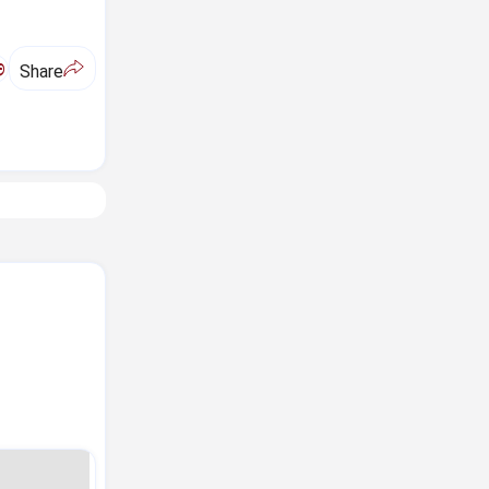
ಅ
Share