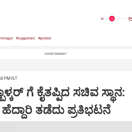
ಅ
immapur
#supporters
#protest
ADVERTISEMENT
:50 PM IST
್ಬಾಳ್ಕರ್ ಗೆ ಕೈತಪ್ಪಿದ ಸಚಿವ ಸ್ಥಾನ:
 ಹೆದ್ದಾರಿ ತಡೆದು ಪ್ರತಿಭಟನೆ