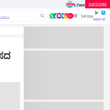
SUBSCRIBE
E-Paper
Get App
h News
Android
iOS
ಾಸದ