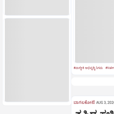
#ವಾಲ್ಮೀಕಿ ಅಭಿವೃದ್ಧಿ ನಿಗಮ
#Valm
ಬಾಗಲಕೋಟೆ
AUG 3, 202