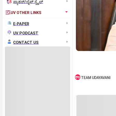
ಫ್ಯಾಶನ್/ಲೈಫ್‌ ಸ್ಟೈಲ್
UV OTHER LINKS
E-PAPER
UV PODCAST
CONTACT US
TEAM UDAYAVANI