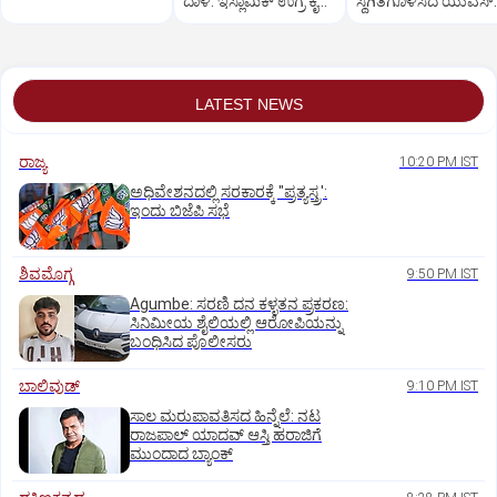
ದಾಳಿ: ಇಸ್ಲಾಮಿಕ್ ಉಗ್ರ ಕೃತ್ಯ
ಸ್ಥಗಿತಗೊಳಿಸಿದ ಯುಎಸ್:
ಶಂಕೆ
ಶಸ್ತ್ರಾಸ್ತ್ರಗಳ ಕೊರತೆ?
LATEST NEWS
ರಾಜ್ಯ
10:20 PM IST
ಅಧಿವೇಶನದಲ್ಲಿ ಸರಕಾರಕ್ಕೆ "ಪ್ರತ್ಯಸ್ತ್ರ':
ಇಂದು ಬಿಜೆಪಿ ಸಭೆ
ಶಿವಮೊಗ್ಗ
9:50 PM IST
Agumbe: ಸರಣಿ ದನ ಕಳ್ಳತನ ಪ್ರಕರಣ:
ಸಿನಿಮೀಯ ಶೈಲಿಯಲ್ಲಿ ಆರೋಪಿಯನ್ನು
ಬಂಧಿಸಿದ ಪೊಲೀಸರು
ಬಾಲಿವುಡ್‌
9:10 PM IST
ಸಾಲ ಮರುಪಾವತಿಸದ ಹಿನ್ನೆಲೆ: ನಟ
ರಾಜಪಾಲ್ ಯಾದವ್‌ ಆಸ್ತಿ ಹರಾಜಿಗೆ
ಮುಂದಾದ ಬ್ಯಾಂಕ್