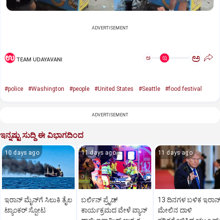
ADVERTISEMENT
ಅ
ಅ
TEAM UDAYAVANI
#police
#Washington
#people
#United States
#Seattle
#food festival
ADVERTISEMENT
ಇನ್ನಷ್ಟು ಸುದ್ದಿ ಈ ವಿಭಾಗದಿಂದ
10 days ago
11 days ago
11 days ago
ಇರಾನ್‌ ಮೈನ್‌ಗೆ ಸಿಲುಕಿ ತೈಲ
ಬರ್ಲಿನ್ ಪ್ರೈಡ್
13 ದಿನಗಳ ಬಳಿಕ ಇರಾನ್
ಟ್ಯಾಂಕರ್‌ ಸ್ಫೋಟ
ಕಾರ್ಯಕ್ರಮದ ವೇಳೆ ವ್ಯಾನ್
ಮೇಲಿನ ದಾಳಿ