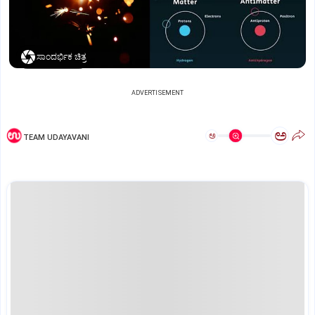
ಸಾಂದರ್ಭಿಕ ಚಿತ್ರ
ADVERTISEMENT
ಅ
ಅ
TEAM UDAYAVANI