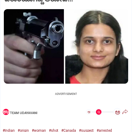
ADVERTISEMENT
ಅ
ಅ
TEAM UDAYAVANI
#Indian
#origin
#woman
#shot
#Canada
#suspect
#arrested