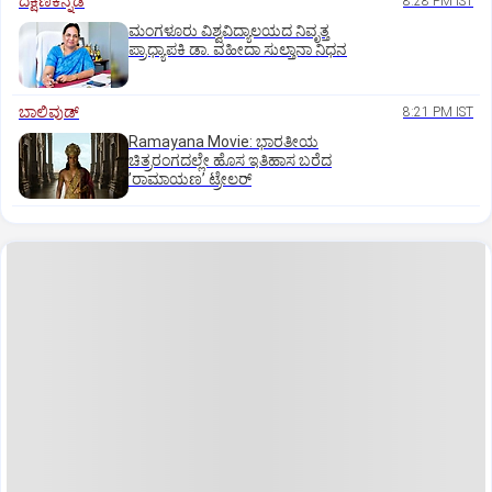
ದಕ್ಷಿಣಕನ್ನಡ
8:28 PM IST
ಮಂಗಳೂರು ವಿಶ್ವವಿದ್ಯಾಲಯದ ನಿವೃತ್ತ
ಪ್ರಾಧ್ಯಾಪಕಿ ಡಾ. ವಹೀದಾ ಸುಲ್ತಾನಾ ನಿಧನ
ಬಾಲಿವುಡ್‌
8:21 PM IST
Ramayana Movie: ಭಾರತೀಯ
ಚಿತ್ರರಂಗದಲ್ಲೇ ಹೊಸ ಇತಿಹಾಸ ಬರೆದ
ʼರಾಮಾಯಣʼ ಟ್ರೇಲರ್