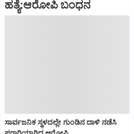
ಹತ್ಯೆ:ಆರೋಪಿ ಬಂಧನ
ಸಾರ್ವಜನಿಕ ಸ್ಥಳದಲ್ಲೇ ಗುಂಡಿನ ದಾಳಿ ನಡೆಸಿ
ಪರಾರಿಯಾಗಿದ್ದ ಆರೋಪಿ...