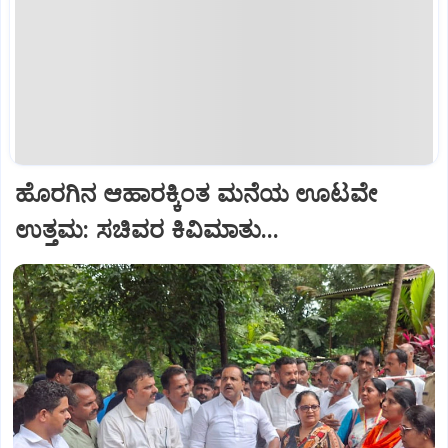
ಹೊರಗಿನ ಆಹಾರಕ್ಕಿಂತ ಮನೆಯ ಊಟವೇ
ಉತ್ತಮ: ಸಚಿವರ ಕಿವಿಮಾತು...