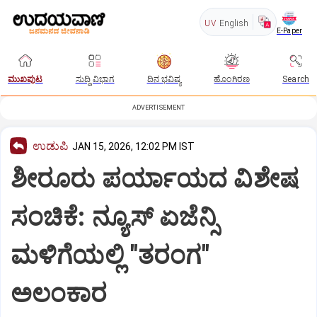
UV
English
E-Paper
ಮುಖಪುಟ
ಸುದ್ದಿ ವಿಭಾಗ
ದಿನ ಭವಿಷ್ಯ
ಹೊಂಗಿರಣ
Search
ADVERTISEMENT
ಉಡುಪಿ
JAN 15, 2026, 12:02 PM IST
ಶೀರೂರು ಪರ್ಯಾಯದ ವಿಶೇಷ
ಸಂಚಿಕೆ: ನ್ಯೂಸ್‌ ಏಜೆನ್ಸಿ
ಮಳಿಗೆಯಲ್ಲಿ "ತರಂಗ"
ಅಲಂಕಾರ