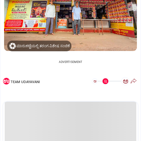
ಮಾರುಕಟ್ಟೆಯಲ್ಲಿ ತರಂಗ ವಿಶೇಷ ಸಂಚಿಕೆ
ADVERTISEMENT
ಅ
ಅ
TEAM UDAYAVANI