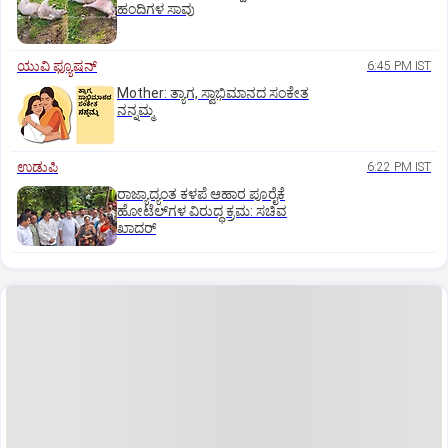
ಹಂದಿಗಳ ಸಾವು
ಯುವಿ ಫ್ಯೂಷನ್
6:45 PM IST
Mother: ತ್ಯಾಗ, ಸ್ವಾಭಿಮಾನದ ಸಂಕೇತ
ನನ್ನಮ್ಮ
ಉಡುಪಿ
6:22 PM IST
ರಾಜ್ಯಾದ್ಯಂತ ಕಳಪೆ ಆಹಾರ ಪೂರೈಕೆ
ಹೋಟೆಲ್‌ಗಳ ವಿರುದ್ಧ ಕ್ರಮ: ಸಚಿವ
ಖಾದರ್