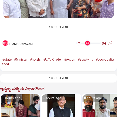
ADVERTISEMENT
ಅ
ಅ
TEAM UDAYAVANI
#state
#Minister
#hotels
#U.T. Khader
#Action
#supplying
#poor-quality
food
ADVERTISEMENT
ಇನ್ನಷ್ಟು ಸುದ್ದಿ ಈ ವಿಭಾಗದಿಂದ
3 hours ago
5 hours ago
8 hours ago