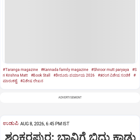
#Taranga magazine
#Kannada family magazine
#Shiroor mutt paryaya
#S
ri Krishna Matt
#Book Stall
#ಶೀರೂರು ಪರ್ಯಾಯ 2026
#ತರಂಗ ವಿಶೇಷ ಸಂಚಿಕೆ
#
ಮಾರುಕಟ್ಟೆ
#ವಿಶೇಷ ಲೇಖನ
ADVERTISEMENT
ಉಡುಪಿ
AUG 8, 2026, 6:45 PM IST
ಶಂಕರಪುರ: ಬಾವಿಗೆ ಬಿದ್ದು ಕಾಡು