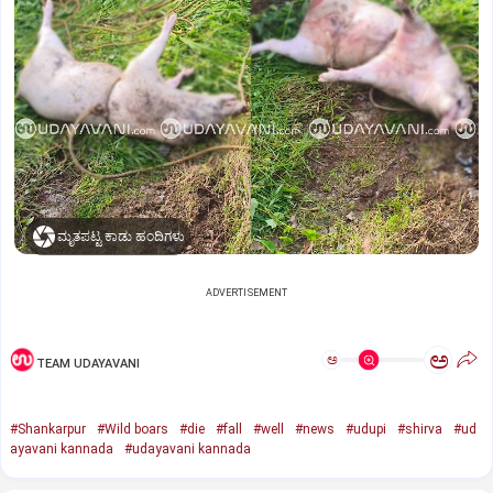
ಮೃತಪಟ್ಟ ಕಾಡು ಹಂದಿಗಳು
ADVERTISEMENT
ಅ
ಅ
TEAM UDAYAVANI
#Shankarpur
#Wild boars
#die
#fall
#well
#news
#udupi
#shirva
#ud
ayavani kannada
#udayavani kannada