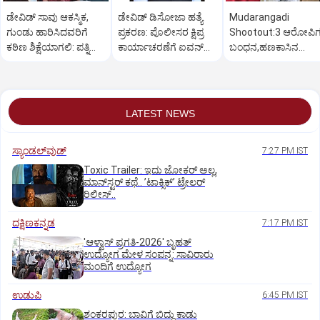
ಡೇವಿಡ್ ಸಾವು ಆಕಸ್ಮಿಕ,
ಡೇವಿಡ್ ಡಿಸೋಜಾ ಹತ್ಯೆ
Mudarangadi
ಗುಂಡು ಹಾರಿಸಿದವರಿಗೆ
ಪ್ರಕರಣ: ಪೊಲೀಸರ ಕ್ಷಿಪ್ರ
Shootout:‌3 ಆರೋಪಿ
ಕಠಿಣ ಶಿಕ್ಷೆಯಾಗಲಿ: ಪತ್ನಿ
ಕಾರ್ಯಾಚರಣೆಗೆ ಐವನ್
ಬಂಧನ,ಹಣಕಾಸಿನ
ಪ್ರಿಯಾ ಒತ್ತಾಯ
ಡಿಸೋಜಾ ಶ್ಲಾಘನೆ
ವೈಮನಸ್ಸು ಕಾರಣ? ಸುಪಾ
ಕೊಟ್ಟಿದ್ಯಾರು?
LATEST NEWS
ಸ್ಯಾಂಡಲ್‌ವುಡ್‌
7:27 PM IST
Toxic Trailer: ಇದು ಜೋಕರ್‌ ಅಲ್ಲ,
ಮಾನ್‌ಸ್ಟರ್‌ ಕಥೆ.. ʼಟಾಕ್ಸಿಕ್‌ʼ ಟ್ರೇಲರ್‌
ರಿಲೀಸ್..
ದಕ್ಷಿಣಕನ್ನಡ
7:17 PM IST
'ಆಳ್ವಾಸ್‌ ಪ್ರಗತಿ-2026' ಬೃಹತ್
ಉದ್ಯೋಗ ಮೇಳ ಸಂಪನ್ನ: ಸಾವಿರಾರು
ಮಂದಿಗೆ ಉದ್ಯೋಗ
ಉಡುಪಿ
6:45 PM IST
ಶಂಕರಪುರ: ಬಾವಿಗೆ ಬಿದ್ದು ಕಾಡು