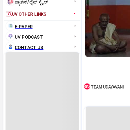
ಫ್ಯಾಶನ್/ಲೈಫ್‌ ಸ್ಟೈಲ್
UV OTHER LINKS
E-PAPER
UV PODCAST
CONTACT US
TEAM UDAYAVANI