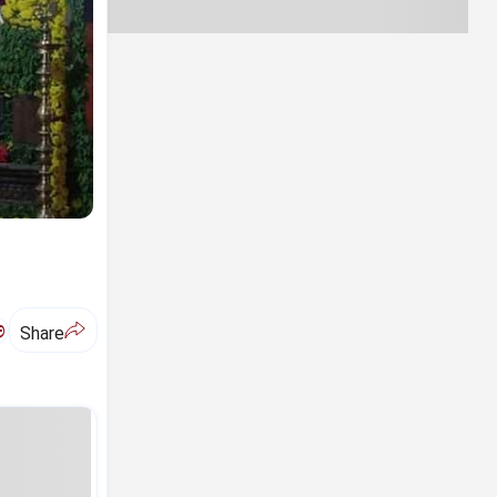
ಅ
Share