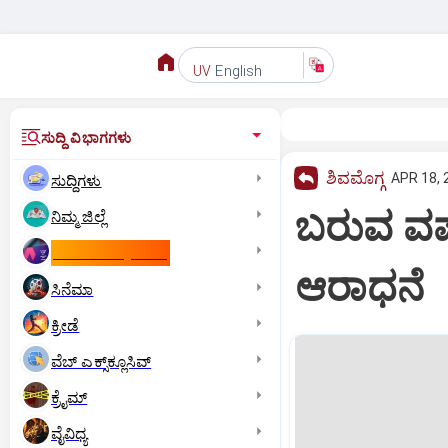
English
UV
ಸುದ್ದಿ ವಿಭಾಗಗಳು
ಶಿವಮೊಗ್ಗ
APR 18, 
ಸುದ್ದಿಗಳು
ಬರುವ ವರ್
ನಿಮ್ಮ ಜಿಲ್ಲೆ
ಕಾಮನ್‌ ವೆಲ್ತ್‌ ಗೇಮ್ಸ್‌
ಆರಾಧನೆ
ಸಿನೆಮಾ
ಕ್ರೀಡೆ
ವೆಬ್ ಎಕ್ಸ್‌ಕ್ಲೂಸಿವ್
ಕ್ರೈಮ್
ವೈವಿಧ್ಯ