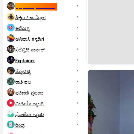
ಇಸ್ರೇಲ್- ಇರಾನ್‌ ಯುದ್ಧ
ಶಿಕ್ಷಣ / ಉದ್ಯೋಗ
ಆರೋಗ್ಯ
ಅನಿವಾಸಿ ಕನ್ನಡಿಗ
ಸೆಲೆಬ್ರಿಟಿ ಕಾರ್ನರ್‌
Explainer
ಜ್ಯೋತಿಷ್ಯ
ರಾಶಿ ಫಲ
ಪುಟಾಣಿ ಪ್ರಪಂಚ
ವೀಡಿಯೊ ಗ್ಯಾಲರಿ
ಫೋಟೋ ಗ್ಯಾಲರಿ
ರೀಲ್ಸ್