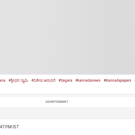
ana
#ಶ್ರೀಧರ ಸ್ವಾಮಿ
#ವಿಶೇಷ ಆರಾಧನೆ
#Sagara
#kannadanews
#Kannadapapers
ADVERTISEMENT
:47 PM IST