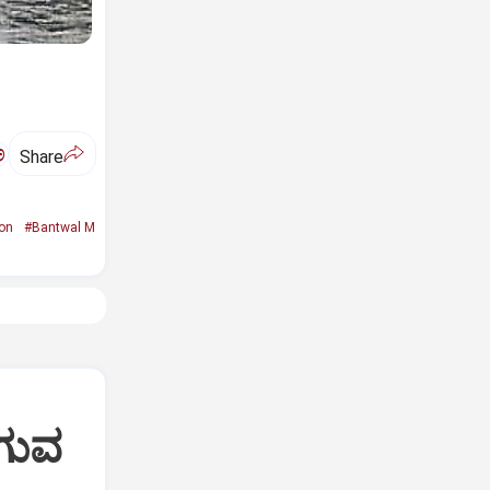
ಅ
Share
on
#Bantwal M
ುಗುವ