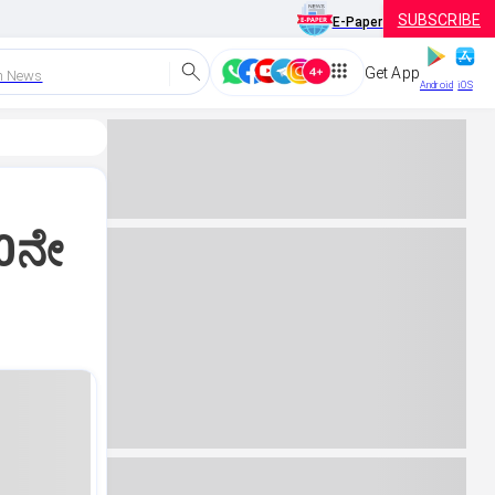
SUBSCRIBE
E-Paper
Get App
h News
Android
iOS
50ನೇ