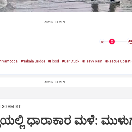
ADVERTISEMENT
ಅ
hivamogga
#Nabala Bridge
#Flood
#Car Stuck
#Heavy Rain
#Rescue Operati
r
ADVERTISEMENT
1:30 AM IST
ಳಿಯಲ್ಲಿ ಧಾರಾಕಾರ ಮಳೆ: ಮುಳ