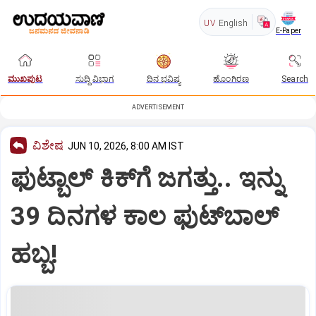
UV
English
E-Paper
ಮುಖಪುಟ
ಸುದ್ದಿ ವಿಭಾಗ
ದಿನ ಭವಿಷ್ಯ
ಹೊಂಗಿರಣ
Search
ADVERTISEMENT
ವಿಶೇಷ
JUN 10, 2026, 8:00 AM IST
ಫುಟ್ಬಾಲ್‌ ಕಿಕ್‌ಗೆ ಜಗತ್ತು.. ಇನ್ನು
39 ದಿನಗಳ ಕಾಲ ಫುಟ್‌ಬಾಲ್‌
ಹಬ್ಬ!