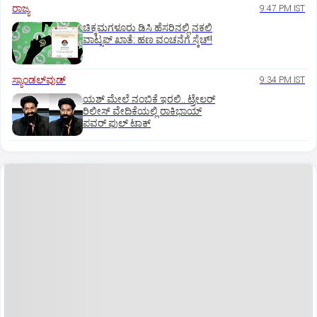
ರಾಜ್ಯ
9:47 PM IST
ಚಿಕ್ಕಮಗಳೂರು ಡಿಸಿ ಹೆಸರಿನಲ್ಲಿ ನಕಲಿ
ವಾಟ್ಸಪ್ ಖಾತೆ: ಹಣ ವಂಚನೆಗೆ ಸ್ಕೆಚ್!
ಸ್ಯಾಂಡಲ್‌ವುಡ್‌
9:34 PM IST
ಯಶ್‌ ಮೇಲೆ ನಂಬಿಕೆ ಇರಲಿ.. ಟ್ರೇಲರ್‌
ರಿಲೀಸ್‌ ವೇದಿಕೆಯಲ್ಲಿ ರಾಕಿಭಾಯ್‌
ಪವರ್‌ ಫುಲ್‌ ಟಾಕ್