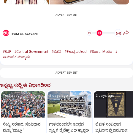
ADVERTISEMENT
ಅ
ಅ
TEAM UDAYAVANI
#BJP
#Central Government
#ಬಿಜೆಪಿ
#ಕೇಂದ್ರ ಸರಕಾರ
#Social Media
#
ಸಾಮಾಜಿಕ ಮಾಧ್ಯಮ
ADVERTISEMENT
ಇನ್ನಷ್ಟು ಸುದ್ದಿ ಈ ವಿಭಾಗದಿಂದ
Yesterday
2 days ago
2 days ago
ಸೇಫ್ಟಿ ಸರಕಾರ, ಸಂವಿಧಾನ
ಗಾಳಿಯಿಂದಲೇ ಇಂಧನ
ಲಿಖಿತ ಸಂವಿಧಾನ
ಮತ್ತು 'ವಾಲ್ವ್ '
ಸೃಷ್ಟಿಗೆ ಡೈರೆಕ್ಟ್ ಏರ್‌ ಕ್ಯಾಪ್ಟರ್
ಬ್ರಿಟನ್‌ನಲ್ಲಿ ಬಿರುಗಾಳಿ: