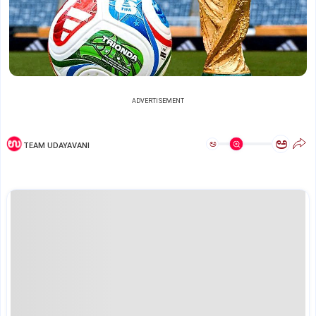
ADVERTISEMENT
ಅ
ಅ
TEAM UDAYAVANI