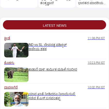
ತಂತ್ರಜ್ಞಾನ!
ಭಾರತದ ಮಾದರಿಯ
ಸಂವಿಧಾನಕ್ಕೆ ಜೋರಾದ ಧ್ವ
LATEST NEWS
ಕ್ರೀಡೆ
11:06 PM IST
IND vs SL: ದೇವದತ್ತ ಪಡಿಕ್ಕಲ್‌
ಅಜೇಯ ಶತಕ
ಕೊಡಗು
10:23 PM IST
ಕಾಡಾನೆ ದಾಳಿ: ಕಾರ್ಮಿಕ ಮಹಿಳೆ ಗಂಭೀರ
ದಾವಣಗೆರೆ
10:02 PM IST
ಯಾವ ಖಾತೆ ನೀಡಿದರೂ ನಿಭಾಯಿಸುವೆ:
ಸಚಿವ ಕೆ.ಎಸ್.ಬಸವಂತಪ್ಪ