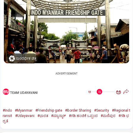
ಸಾಂದರ್ಭಿಕ ಚಿತ್ರ
ADVERTISEMENT
ಅ
ಅ
TEAM UDAYAVANI
#Indo
#Myanmar
#Friendship gate
#Border Sharing
#Security
#Regional t
ransit
#Udayavani
#ಭಾರತ
#ಮ್ಯಾನ್ಮಾರ್‌
#ಗಡಿ ಹಂಚಿಕೆ ಒಪ್ಪಂದ
#ಮಣಿಪುರ
#ಗಡಿ ಭ
ದ್ರತೆ