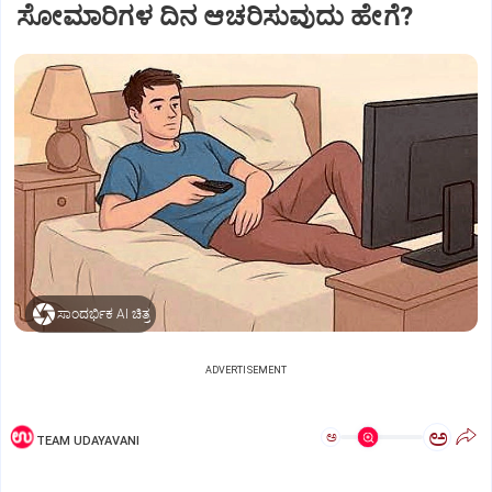
ಸೋಮಾರಿಗಳ ದಿನ ಆಚರಿಸುವುದು ಹೇಗೆ?
ಸಾಂದರ್ಭಿಕ AI ಚಿತ್ರ
ADVERTISEMENT
ಅ
ಅ
TEAM UDAYAVANI