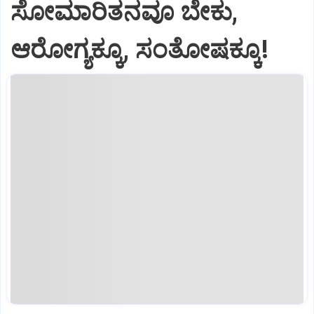
ಸೋಮಾರಿತನವೂ ಬೇಕು,
ಆರೋಗ್ಯಕ್ಕೂ, ಸಂತೋಷಕ್ಕೂ!