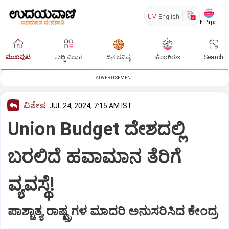
UV
English
E-Paper
ಮುಖಪುಟ
ಸುದ್ದಿ ವಿಭಾಗ
ದಿನ ಭವಿಷ್ಯ
ಹೊಂಗಿರಣ
Search
ADVERTISEMENT
ವಿಶೇಷ
JUL 24, 2024, 7:15 AM IST
Union Budget ದೇಶದಲ್ಲಿ
ಬರಲಿದೆ ಹವಾಮಾನ ತೆರಿಗೆ
ವ್ಯವಸ್ಥೆ!
ಪಾಶ್ಚಾತ್ಯ ರಾಷ್ಟ್ರಗಳ ಮಾದರಿ ಅನುಸರಿಸಿದ ಕೇಂದ್ರ