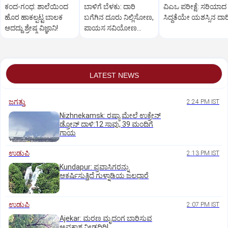
ಕಂದ-ಗಂಧ: ಶಾಲೆಯಿಂದ
ಬಾಳಿಗೆ ಬೆಳಕು: ದಾರಿ
ವಿಎಒ ಪರೀಕ್ಷೆ: ಸರಿಯಾದ
ಹೊರ ಹಾಕಲ್ಪಟ್ಟ ಬಾಲಕ
ಬಗೆಗಿನ ದೂರು ನಿಲ್ಲಿಸೋಣ,
ಸಿದ್ಧತೆಯೇ ಯಶಸ್ಸಿನ ದಾರ
ಆದದ್ದು ಶ್ರೇಷ್ಠ ವಿಜ್ಞಾನಿ!
ಪಾಯಸ ಸವಿಯೋಣ...
LATEST NEWS
ಜಗತ್ತು
2:24 PM IST
Nizhnekamsk: ರಷ್ಯಾ ಮೇಲೆ ಉಕ್ರೇನ್
ಡ್ರೋನ್ ದಾಳಿ:12 ಸಾವು, 39 ಮಂದಿಗೆ
ಗಾಯ
ಉಡುಪಿ
2:13 PM IST
Kundapur: ಪ್ರವಾಸಿಗರನ್ನು
ಆಕರ್ಷಿಸುತ್ತಿದೆ ಗುಳ್ನಾಡಿಯ ಜಲಧಾರೆ
ಉಡುಪಿ
2:07 PM IST
Ajekar: ಮರಣ ಮೃದಂಗ ಬಾರಿಸುವ
ಅವಕಾಶ ನೀಡದಿರಿ!