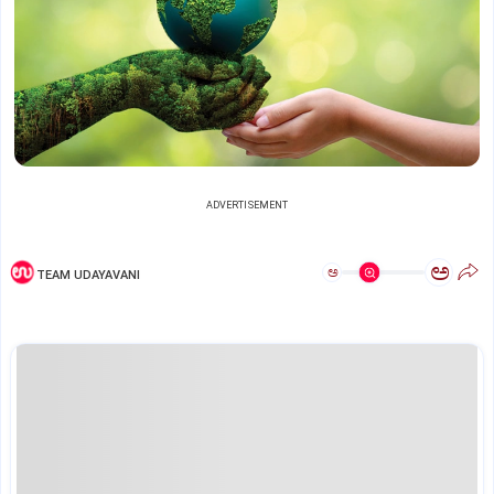
ADVERTISEMENT
ಅ
ಅ
TEAM UDAYAVANI