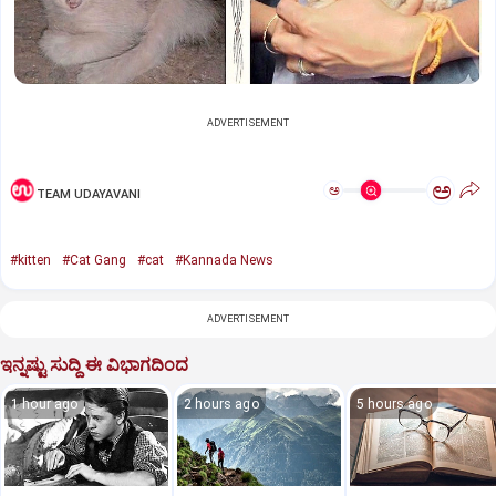
ADVERTISEMENT
ಅ
ಅ
TEAM UDAYAVANI
#kitten
#Cat Gang
#cat
#Kannada News
ADVERTISEMENT
ಇನ್ನಷ್ಟು ಸುದ್ದಿ ಈ ವಿಭಾಗದಿಂದ
1 hour ago
2 hours ago
5 hours ago