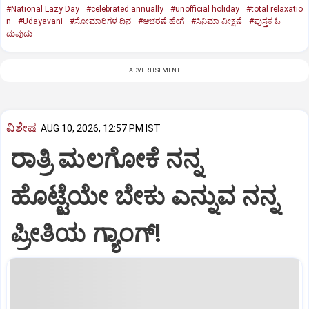
#National Lazy Day
#celebrated annually
#unofficial holiday
#total relaxatio
n
#Udayavani
#ಸೋಮಾರಿಗಳ ದಿನ
#ಆಚರಣೆ ಹೇಗೆ
#ಸಿನಿಮಾ ವೀಕ್ಷಣೆ
#ಪುಸ್ತಕ ಓ
ದುವುದು
ADVERTISEMENT
ವಿಶೇಷ
AUG 10, 2026, 12:57 PM IST
ರಾತ್ರಿ ಮಲಗೋಕೆ ನನ್ನ
ಹೊಟ್ಟೆಯೇ ಬೇಕು ಎನ್ನುವ ನನ್ನ
ಪ್ರೀತಿಯ ಗ್ಯಾಂಗ್!