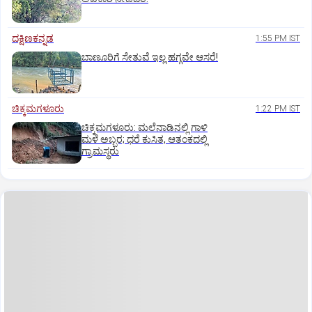
ದಕ್ಷಿಣಕನ್ನಡ
1:55 PM IST
ಬಾಣೂರಿಗೆ ಸೇತುವೆ ಇಲ್ಲ ಹಗ್ಗವೇ ಆಸರೆ!
ಚಿಕ್ಕಮಗಳೂರು
1:22 PM IST
ಚಿಕ್ಕಮಗಳೂರು: ಮಲೆನಾಡಿನಲ್ಲಿ ಗಾಳಿ
ಮಳೆ ಅಬ್ಬರ; ಧರೆ ಕುಸಿತ, ಆತಂಕದಲ್ಲಿ
ಗ್ರಾಮಸ್ಥರು