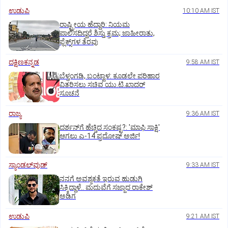
ಉಡುಪಿ
10:10 AM IST
ರಾಷ್ಟ್ರೀಯ ಹೆದ್ದಾರಿ: ನಿಯಮ
ಪಾಲಿಸದಿದ್ದರೆ ಶಿಸ್ತು ಕ್ರಮ; ಜಾಹೀರಾತು,
ಫ್ಲೆಕ್ಸ್‌ಗಳ ತೆರವು
ದಕ್ಷಿಣಕನ್ನಡ
9:58 AM IST
ಬೆಳ್ತಂಗಡಿ, ಬಂಟ್ವಾಳ: ಕೂಡಲೇ ಪರಿಹಾರ
ವಿತರಿಸಲು ಸಚಿವ ಯು.ಟಿ.ಖಾದರ್‌
ಸೂಚನೆ
ರಾಜ್ಯ
9:36 AM IST
ದರ್ಶನ್‌ಗೆ ಹೆಚ್ಚಿದ ಸಂಕಷ್ಟ?: 'ಮಾಫಿ ಸಾಕ್ಷಿ'
ಆಗಲು ಎ-14 ಪ್ರದೋಷ್ ಅರ್ಜಿ!
ಸ್ಯಾಂಡಲ್‌ವುಡ್‌
9:33 AM IST
ನನಗೆ ಅವಶ್ಯಕತೆ ಇರುವ ಹುಡುಗಿ
ಸಿಕ್ಕಿದ್ದಾಳೆ.. ಮದುವೆಗೆ ಸಜ್ಜಾದ ರಾಕೇಶ್
ಅಡಿಗ
ಉಡುಪಿ
9:21 AM IST