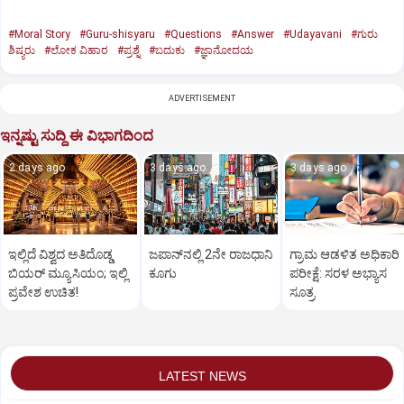
#Moral Story
#Guru-shisyaru
#Questions
#Answer
#Udayavani
#ಗುರು
ಶಿಷ್ಯರು
#ಲೋಕ ವಿಹಾರ
#ಪ್ರಶ್ನೆ
#ಬದುಕು
#ಜ್ಞಾನೋದಯ
ADVERTISEMENT
ಇನ್ನಷ್ಟು ಸುದ್ದಿ ಈ ವಿಭಾಗದಿಂದ
2 days ago
3 days ago
3 days ago
ಇಲ್ಲಿದೆ ವಿಶ್ವದ ಅತಿದೊಡ್ಡ
ಜಪಾನ್‌ನಲ್ಲಿ 2ನೇ ರಾಜಧಾನಿ
ಗ್ರಾಮ ಆಡಳಿತ ಅಧಿಕಾರಿ
ಬಿಯರ್ ಮ್ಯೂಸಿಯಂ; ಇಲ್ಲಿ
ಕೂಗು
ಪರೀಕ್ಷೆ: ಸರಳ ಅಭ್ಯಾಸ
ಪ್ರವೇಶ ಉಚಿತ!
ಸೂತ್ರ
LATEST NEWS