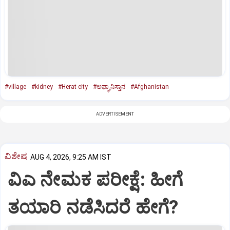
#village
#kidney
#Herat city
#ಅಫ್ಘಾನಿಸ್ತಾನ
#Afghanistan
ADVERTISEMENT
ವಿಶೇಷ
AUG 4, 2026, 9:25 AM IST
ವಿಎ ನೇಮಕ ಪರೀಕ್ಷೆ: ಹೀಗೆ
ತಯಾರಿ ನಡೆಸಿದರೆ ಹೇಗೆ?