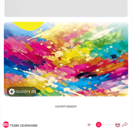
ಸಾಂದರ್ಭಿಕ ಚಿತ್ರ
ADVERTISEMENT
ಅ
ಅ
TEAM UDAYAVANI