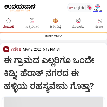
UV
English
E-Paper
ಮುಖಪುಟ
ಸುದ್ದಿ ವಿಭಾಗ
ದಿನ ಭವಿಷ್ಯ
ಹೊಂಗಿರಣ
Search
ADVERTISEMENT
ವಿಶೇಷ
MAY 8, 2026, 5:13 PM IST
ಈ ಗ್ರಾಮದ ಎಲ್ಲರಿಗೂ ಒಂದೇ
ಕಿಡ್ನಿ; ಹೆರಾತ್ ನಗರದ ಈ
ಹಳ್ಳಿಯ ರಹಸ್ಯವೇನು ಗೊತ್ತಾ?