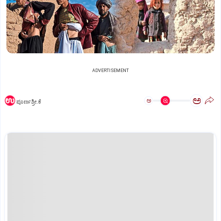
ADVERTISEMENT
ಅ
ಅ
ಪೂರ್ಣಶ್ರೀ.ಕೆ