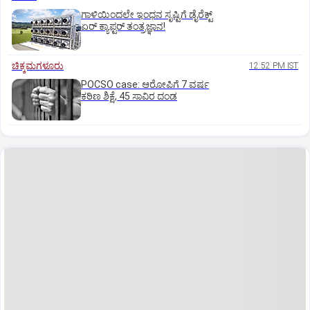
ಗಾಳಿಯಿಂದಲೇ ಇಂಧನ ಸೃಷ್ಟಿಗೆ ಡೈರೆಕ್ಟ್
ಏರ್‌ ಕ್ಯಾಪ್ಟರ್ ತಂತ್ರಜ್ಞಾನ!
ಚಿಕ್ಕಮಗಳೂರು
12:52 PM IST
POCSO case: ಆರೋಪಿಗೆ 7 ವರ್ಷ
ಕಠಿಣ ಶಿಕ್ಷೆ, 45 ಸಾವಿರ ದಂಡ