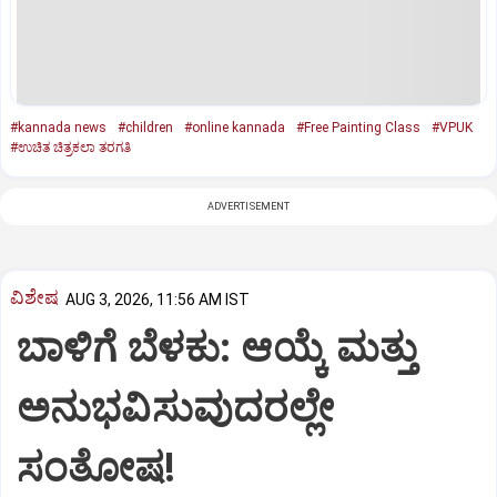
#kannada news
#children
#online kannada
#Free Painting Class
#VPUK
#ಉಚಿತ ಚಿತ್ರಕಲಾ ತರಗತಿ
ADVERTISEMENT
ವಿಶೇಷ
AUG 3, 2026, 11:56 AM IST
ಬಾಳಿಗೆ ಬೆಳಕು: ಆಯ್ಕೆ ಮತ್ತು
ಅನುಭವಿಸುವುದರಲ್ಲೇ
ಸಂತೋಷ!