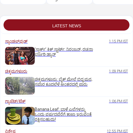
LATEST NEWS
ಸ್ಯಾಂಡಲ್‌ವುಡ್‌
1:15 PM IST
ʼಸ್ಪಾರ್ಕ್ʼ ಕಿಕ್‌ ಸ್ಟಾರ್ಟ್‌: ನಿರಂಜನ್‌, ರಚನಾ
ಭರ್ಜರಿ ಡ್ಯಾನ್‌
ಚಿಕ್ಕಮಗಳೂರು
1:09 PM IST
ಚಿಕ್ಕಮಗಳೂರು: ಬೈಕ್ ಮೇಲೆ ಬಿದ್ದ ಮರ,
ಸವಾರ ಕೂದಲೆಳೆ ಅಂತರದಲ್ಲಿ ಪಾರು
ಗ್ಯಾಜೆಟ್/ಟೆಕ್
1:06 PM IST
Banana Leaf: ಬಾಳೆ ಎಲೆಗಳನ್ನು
ಒಂದು ವರ್ಷದವೆರೆಗೆ ತಾಜಾ ಇರುವಂತೆ
ರಕ್ಷಿಸಬಹುದು!
ವಿಶೇಷ
12:55 PM IST