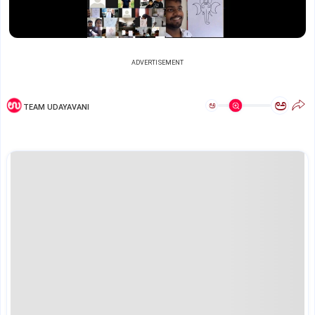
ADVERTISEMENT
ಅ
ಅ
TEAM UDAYAVANI