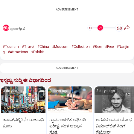
ADVERTISEMENT
ಅ
ಅ
ಪೂರ್ಣಶ್ರೀ.ಕೆ
#Tourism
#Travel
#China
#Museum
#Collection
#Beer
#Free
#Nanjin
g
#Attractions
#Exhibit
ADVERTISEMENT
ಇನ್ನಷ್ಟು ಸುದ್ದಿ ಈ ವಿಭಾಗದಿಂದ
3 days ago
3 days ago
3 days ago
ಜಪಾನ್‌ನಲ್ಲಿ 2ನೇ ರಾಜಧಾನಿ
ಗ್ರಾಮ ಆಡಳಿತ ಅಧಿಕಾರಿ
ಆಗಸದ ಅಮರ ಯೋಧ
ಕೂಗು
ಪರೀಕ್ಷೆ: ಸರಳ ಅಭ್ಯಾಸ
ನಿರ್ಮಲ್‌ಜಿತ್‌ ಸಿಂಗ್‌
ಸೂತ್ರ
ಸೆಖೋನ್‌