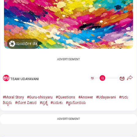
ಸಾಂದರ್ಭಿಕ ಚಿತ್ರ
ADVERTISEMENT
ಅ
ಅ
TEAM UDAYAVANI
#Moral Story
#Guru-shisyaru
#Questions
#Answer
#Udayavani
#ಗುರು
ಶಿಷ್ಯರು
#ಲೋಕ ವಿಹಾರ
#ಪ್ರಶ್ನೆ
#ಬದುಕು
#ಜ್ಞಾನೋದಯ
ADVERTISEMENT