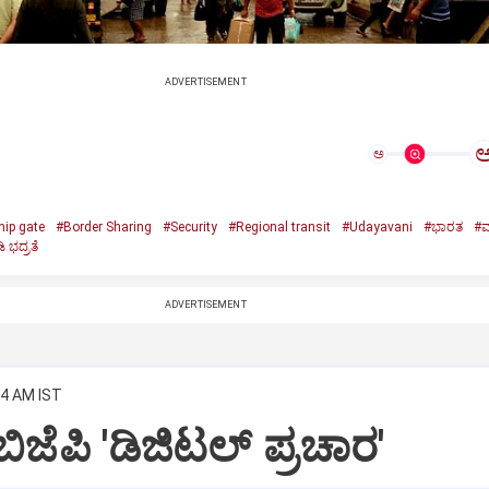
ADVERTISEMENT
ಅ
hip gate
#Border Sharing
#Security
#Regional transit
#Udayavani
#ಭಾರತ
#ಮ್
ಿ ಭದ್ರತೆ
ADVERTISEMENT
34 AM IST
ೆಪಿ 'ಡಿಜಿಟಲ್‌ ಪ್ರಚಾರ'