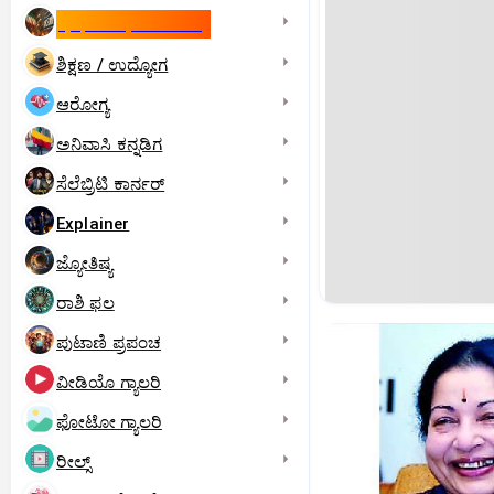
ಇಸ್ರೇಲ್- ಇರಾನ್‌ ಯುದ್ಧ
ಶಿಕ್ಷಣ / ಉದ್ಯೋಗ
ಆರೋಗ್ಯ
ಅನಿವಾಸಿ ಕನ್ನಡಿಗ
ಸೆಲೆಬ್ರಿಟಿ ಕಾರ್ನರ್‌
Explainer
ಜ್ಯೋತಿಷ್ಯ
ರಾಶಿ ಫಲ
ಪುಟಾಣಿ ಪ್ರಪಂಚ
ವೀಡಿಯೊ ಗ್ಯಾಲರಿ
ಫೋಟೋ ಗ್ಯಾಲರಿ
ರೀಲ್ಸ್