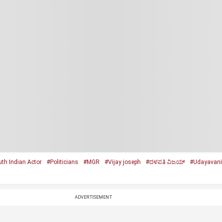
th Indian Actor
#Politicians
#MGR
#Vijay joseph
#ದಳಪತಿ ವಿಜಯ್‌
#Udayavani 
ADVERTISEMENT