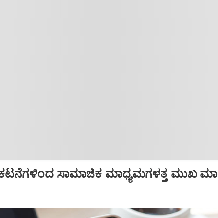
, ಪ್ರಕಟನೆಗಳಿಂದ ಸಾಮಾಜಿಕ ಮಾಧ್ಯಮಗಳತ್ತ ಮುಖ ಮ