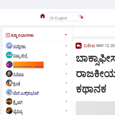
English
UV
ಸುದ್ದಿ ವಿಭಾಗಗಳು
ವಿಶೇಷ
MAY 12, 20
ಸುದ್ದಿಗಳು
ಬಾಕ್ಸಾಫೀಸ್
ನಿಮ್ಮ ಜಿಲ್ಲೆ
ಕಾಮನ್‌ ವೆಲ್ತ್‌ ಗೇಮ್ಸ್‌
ರಾಜಕೀಯದಲ್
ಸಿನೆಮಾ
ಕ್ರೀಡೆ
ಕಥಾನಕ
ವೆಬ್ ಎಕ್ಸ್‌ಕ್ಲೂಸಿವ್
ಕ್ರೈಮ್
ವೈವಿಧ್ಯ