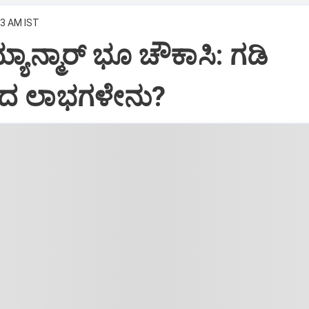
03 AM IST
್ಯಾನ್ಮಾರ್ ಭೂ ಚೌಕಾಸಿ: ಗಡಿ
ದ ಲಾಭಗಳೇನು?