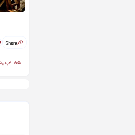
ಅ
Share
ಯಾನ್ಮಾರ್‌
#ಗಡಿ