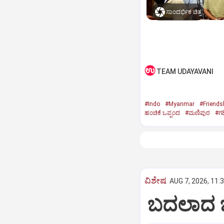
ಸಾಂದರ್ಭಿಕ ಚಿತ್ರ
TEAM UDAYAVANI
#Indo
#Myanmar
#Friends
ಹಂಚಿಕೆ ಒಪ್ಪಂದ
#ಮಣಿಪುರ
#ಗಡ
ವಿಶೇಷ
AUG 7, 2026, 11:
ಬದಲಾದ ಬಿಜ