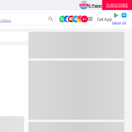
SUBSCRIBE
E-Paper
Get App
h News
Android
iOS