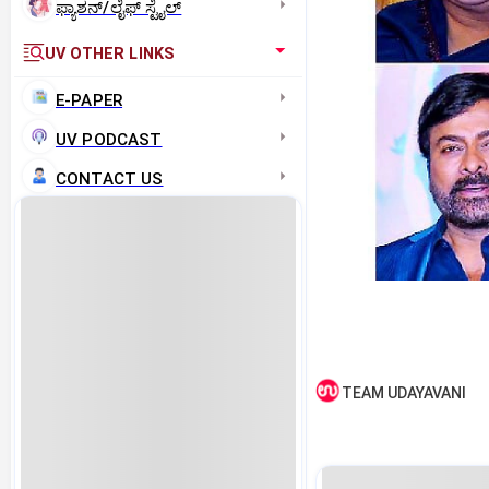
ಫ್ಯಾಶನ್/ಲೈಫ್‌ ಸ್ಟೈಲ್
UV OTHER LINKS
E-PAPER
UV PODCAST
CONTACT US
TEAM UDAYAVANI