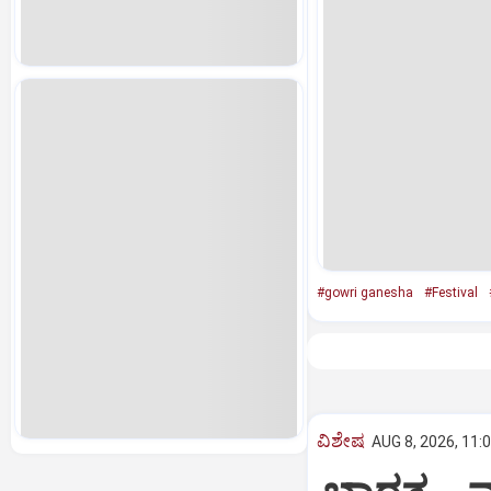
#gowri ganesha
#Festival
ವಿಶೇಷ
AUG 8, 2026, 11: