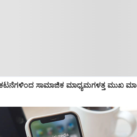
, ಪ್ರಕಟನೆಗಳಿಂದ ಸಾಮಾಜಿಕ ಮಾಧ್ಯಮಗಳತ್ತ ಮುಖ ಮ