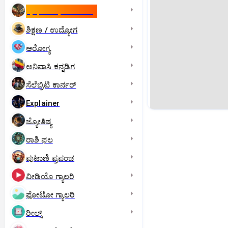
ಇಸ್ರೇಲ್- ಇರಾನ್‌ ಯುದ್ಧ
ಶಿಕ್ಷಣ / ಉದ್ಯೋಗ
ಆರೋಗ್ಯ
ಅನಿವಾಸಿ ಕನ್ನಡಿಗ
ಸೆಲೆಬ್ರಿಟಿ ಕಾರ್ನರ್‌
Explainer
ಜ್ಯೋತಿಷ್ಯ
ರಾಶಿ ಫಲ
ಪುಟಾಣಿ ಪ್ರಪಂಚ
ವೀಡಿಯೊ ಗ್ಯಾಲರಿ
ಫೋಟೋ ಗ್ಯಾಲರಿ
ರೀಲ್ಸ್