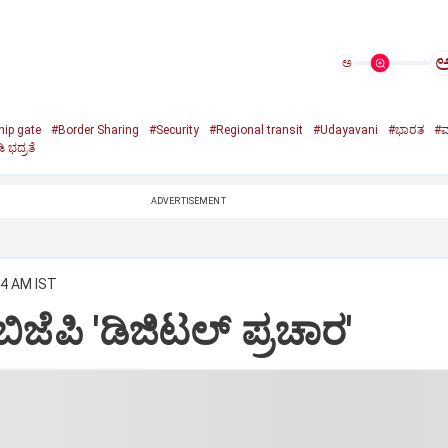
ಅ
hip gate
#Border Sharing
#Security
#Regional transit
#Udayavani
#ಭಾರತ
#ಮ್
ಿ ಭದ್ರತೆ
ADVERTISEMENT
34 AM IST
ೆಪಿ 'ಡಿಜಿಟಲ್‌ ಪ್ರಚಾರ'