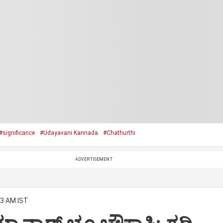
#significance
#Udayavani Kannada
#Chathurthi
ADVERTISEMENT
03 AM IST