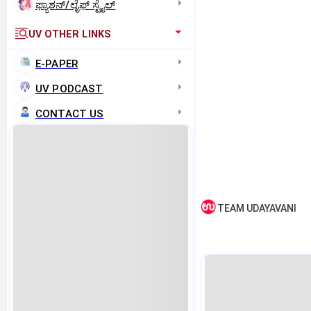
ಫ್ಯಾಶನ್/ಲೈಫ್‌ ಸ್ಟೈಲ್
UV OTHER LINKS
E-PAPER
UV PODCAST
CONTACT US
TEAM UDAYAVANI