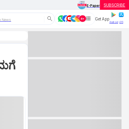
SUBSCRIBE
E-Paper
Get App
h News
Android
iOS
ಮಗೆ