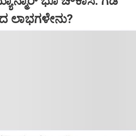
್ಯಾನ್ಮಾರ್ ಭೂ ಚೌಕಾಸಿ: ಗಡಿ
ದ ಲಾಭಗಳೇನು?