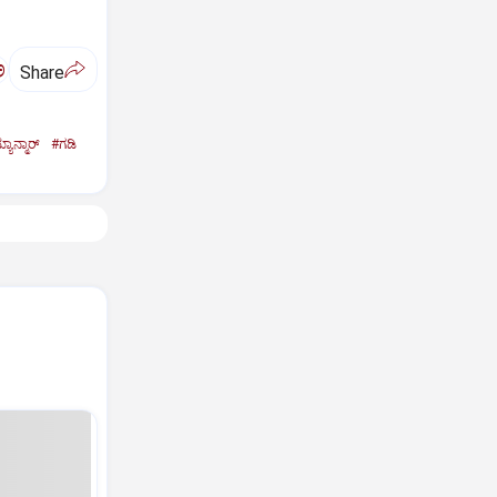
ಅ
Share
ಯಾನ್ಮಾರ್‌
#ಗಡಿ