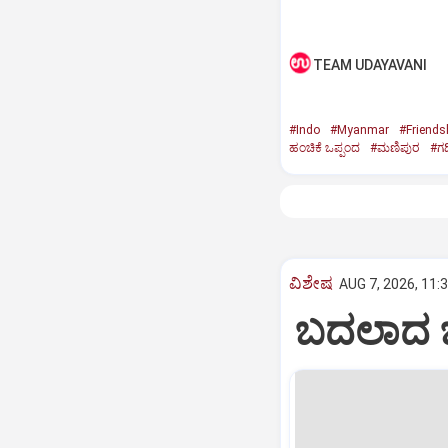
TEAM UDAYAVANI
#Indo
#Myanmar
#Friends
ಹಂಚಿಕೆ ಒಪ್ಪಂದ
#ಮಣಿಪುರ
#ಗಡ
ವಿಶೇಷ
AUG 7, 2026, 11:
ಬದಲಾದ ಬಿಜ