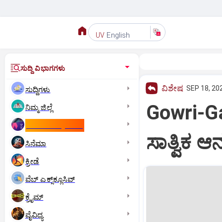
English
UV
ಸುದ್ದಿ ವಿಭಾಗಗಳು
ವಿಶೇಷ
SEP 18, 20
ಸುದ್ದಿಗಳು
Gowri-G
ನಿಮ್ಮ ಜಿಲ್ಲೆ
ಕಾಮನ್‌ ವೆಲ್ತ್‌ ಗೇಮ್ಸ್‌
ಸಾತ್ವಿಕ ಆ
ಸಿನೆಮಾ
ಕ್ರೀಡೆ
ವೆಬ್ ಎಕ್ಸ್‌ಕ್ಲೂಸಿವ್
ಕ್ರೈಮ್
ವೈವಿಧ್ಯ