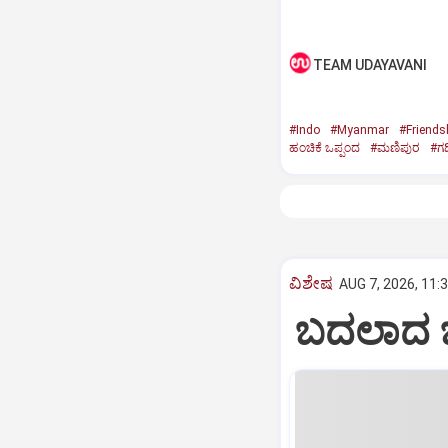
TEAM UDAYAVANI
#Indo
#Myanmar
#Friends
ಹಂಚಿಕೆ ಒಪ್ಪಂದ
#ಮಣಿಪುರ
#ಗಡ
ವಿಶೇಷ
AUG 7, 2026, 11:
ಬದಲಾದ ಬಿಜ