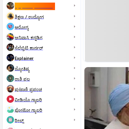
ಇಸ್ರೇಲ್- ಇರಾನ್‌ ಯುದ್ಧ
ಶಿಕ್ಷಣ / ಉದ್ಯೋಗ
ಆರೋಗ್ಯ
ಅನಿವಾಸಿ ಕನ್ನಡಿಗ
ಸೆಲೆಬ್ರಿಟಿ ಕಾರ್ನರ್‌
Explainer
ಜ್ಯೋತಿಷ್ಯ
ರಾಶಿ ಫಲ
ಪುಟಾಣಿ ಪ್ರಪಂಚ
ವೀಡಿಯೊ ಗ್ಯಾಲರಿ
ಫೋಟೋ ಗ್ಯಾಲರಿ
ರೀಲ್ಸ್