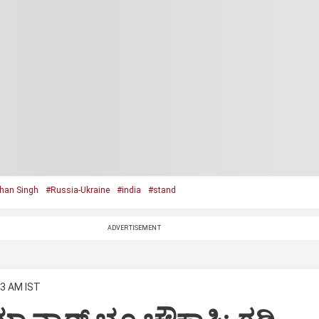
han Singh
#Russia-Ukraine
#india
#stand
ADVERTISEMENT
03 AM IST