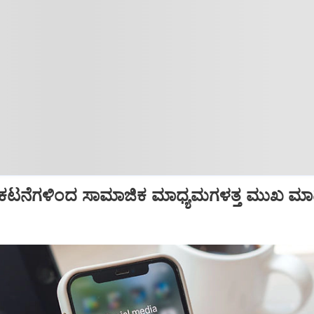
, ಪ್ರಕಟನೆಗಳಿಂದ ಸಾಮಾಜಿಕ ಮಾಧ್ಯಮಗಳತ್ತ ಮುಖ ಮ