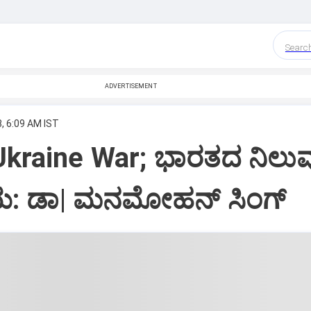
Searc
ADVERTISEMENT
, 6:09 AM IST
Ukraine War; ಭಾರತದ ನಿಲುವ
ಯ: ಡಾ| ಮನಮೋಹನ್‌ ಸಿಂಗ್‌