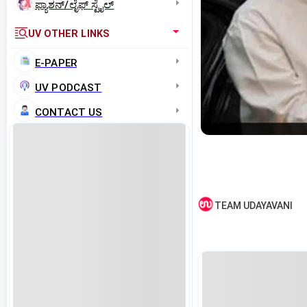
ಫ್ಯಾಶನ್/ಲೈಫ್‌ ಸ್ಟೈಲ್
UV OTHER LINKS
E-PAPER
UV PODCAST
CONTACT US
TEAM UDAYAVANI