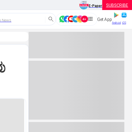
SUBSCRIBE
E-Paper
Get App
h News
Android
iOS
ು