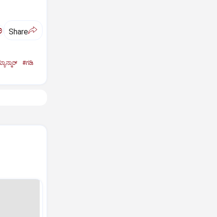
ಅ
Share
ಯಾನ್ಮಾರ್‌
#ಗಡಿ