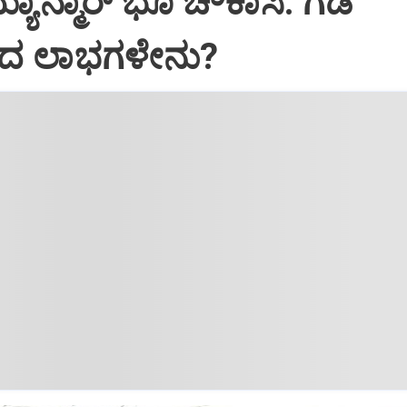
್ಯಾನ್ಮಾರ್ ಭೂ ಚೌಕಾಸಿ: ಗಡಿ
ದ ಲಾಭಗಳೇನು?