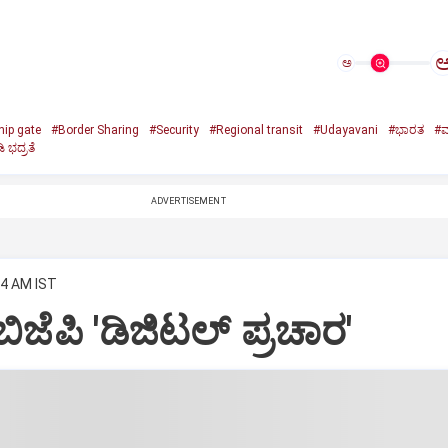
ಅ
hip gate
#Border Sharing
#Security
#Regional transit
#Udayavani
#ಭಾರತ
#ಮ್
ಿ ಭದ್ರತೆ
ADVERTISEMENT
34 AM IST
ೆಪಿ 'ಡಿಜಿಟಲ್‌ ಪ್ರಚಾರ'