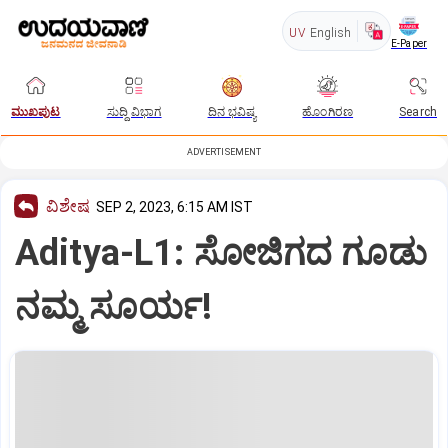
UV
English
E-Paper
ಮುಖಪುಟ
ಸುದ್ದಿ ವಿಭಾಗ
ದಿನ ಭವಿಷ್ಯ
ಹೊಂಗಿರಣ
Search
ADVERTISEMENT
ವಿಶೇಷ
SEP 2, 2023, 6:15 AM IST
Aditya-L1: ಸೋಜಿಗದ ಗೂಡು
ನಮ್ಮ ಸೂರ್ಯ!