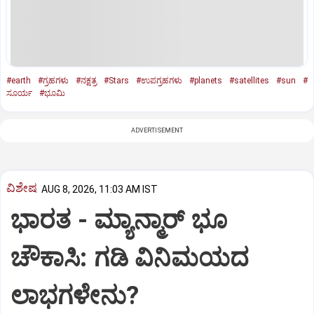
#earth
#ಗ್ರಹಗಳು
#ನಕ್ಷತ್ರ
#Stars
#ಉಪಗ್ರಹಗಳು
#planets
#satellites
#sun
#
ಸೂರ್ಯ
#ಭೂಮಿ
ADVERTISEMENT
ವಿಶೇಷ
AUG 8, 2026, 11:03 AM IST
ಭಾರತ -‌ ಮ್ಯಾನ್ಮಾರ್ ಭೂ
ಚೌಕಾಸಿ: ಗಡಿ ವಿನಿಮಯದ
ಲಾಭಗಳೇನು?