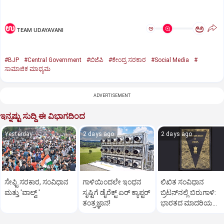
ಅ
ಅ
TEAM UDAYAVANI
#BJP
#Central Government
#ಬಿಜೆಪಿ
#ಕೇಂದ್ರ ಸರಕಾರ
#Social Media
#
ಸಾಮಾಜಿಕ ಮಾಧ್ಯಮ
ADVERTISEMENT
ಇನ್ನಷ್ಟು ಸುದ್ದಿ ಈ ವಿಭಾಗದಿಂದ
Yesterday
2 days ago
2 days ago
ಸೇಫ್ಟಿ ಸರಕಾರ, ಸಂವಿಧಾನ
ಗಾಳಿಯಿಂದಲೇ ಇಂಧನ
ಲಿಖಿತ ಸಂವಿಧಾನ
ಮತ್ತು 'ವಾಲ್ವ್ '
ಸೃಷ್ಟಿಗೆ ಡೈರೆಕ್ಟ್ ಏರ್‌ ಕ್ಯಾಪ್ಟರ್
ಬ್ರಿಟನ್‌ನಲ್ಲಿ ಬಿರುಗಾಳಿ:
ತಂತ್ರಜ್ಞಾನ!
ಭಾರತದ ಮಾದರಿಯ
ಸಂವಿಧಾನಕ್ಕೆ ಜೋರಾದ ಧ್ವ