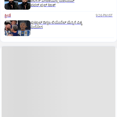
ರಿಲೀಸ್‌ ವೇದಿಕೆಯಲ್ಲಿ ರಾಕಿಭಾಯ್‌
ಪವರ್‌ ಫುಲ್‌ ಟಾಕ್
ಕ್ರೀಡೆ
9:26 PM IST
ಫುಟ್ಬಾಲ್ ದಿಗ್ಗಜ ಲಿಯೊನೆಲ್‌ ಮೆಸ್ಸಿಗೆ ಪಿತೃ
ವಿಯೋಗ