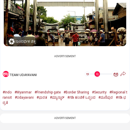
ಸಾಂದರ್ಭಿಕ ಚಿತ್ರ
ADVERTISEMENT
ಅ
ಅ
TEAM UDAYAVANI
#Indo
#Myanmar
#Friendship gate
#Border Sharing
#Security
#Regional t
ransit
#Udayavani
#ಭಾರತ
#ಮ್ಯಾನ್ಮಾರ್‌
#ಗಡಿ ಹಂಚಿಕೆ ಒಪ್ಪಂದ
#ಮಣಿಪುರ
#ಗಡಿ ಭ
ದ್ರತೆ
ADVERTISEMENT