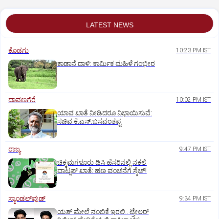
LATEST NEWS
ಕೊಡಗು
10:23 PM IST
ಕಾಡಾನೆ ದಾಳಿ: ಕಾರ್ಮಿಕ ಮಹಿಳೆ ಗಂಭೀರ
ದಾವಣಗೆರೆ
10:02 PM IST
ಯಾವ ಖಾತೆ ನೀಡಿದರೂ ನಿಭಾಯಿಸುವೆ:
ಸಚಿವ ಕೆ.ಎಸ್.ಬಸವಂತಪ್ಪ
ರಾಜ್ಯ
9:47 PM IST
ಚಿಕ್ಕಮಗಳೂರು ಡಿಸಿ ಹೆಸರಿನಲ್ಲಿ ನಕಲಿ
ವಾಟ್ಸಪ್ ಖಾತೆ: ಹಣ ವಂಚನೆಗೆ ಸ್ಕೆಚ್!
ಸ್ಯಾಂಡಲ್‌ವುಡ್‌
9:34 PM IST
ಯಶ್‌ ಮೇಲೆ ನಂಬಿಕೆ ಇರಲಿ.. ಟ್ರೇಲರ್‌