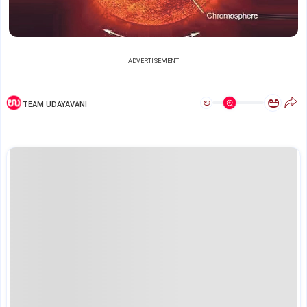
ADVERTISEMENT
ಅ
ಅ
TEAM UDAYAVANI