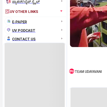
ಫ್ಯಾಶನ್/ಲೈಫ್‌ ಸ್ಟೈಲ್
UV OTHER LINKS
E-PAPER
UV PODCAST
CONTACT US
TEAM UDAYAVANI