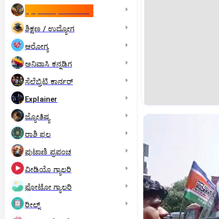
ಇಸ್ರೇಲ್- ಇರಾನ್‌ ಯುದ್ಧ
ಶಿಕ್ಷಣ / ಉದ್ಯೋಗ
ಆರೋಗ್ಯ
ಅನಿವಾಸಿ ಕನ್ನಡಿಗ
ಸೆಲೆಬ್ರಿಟಿ ಕಾರ್ನರ್‌
Explainer
ಜ್ಯೋತಿಷ್ಯ
ರಾಶಿ ಫಲ
ಪುಟಾಣಿ ಪ್ರಪಂಚ
ವೀಡಿಯೊ ಗ್ಯಾಲರಿ
ಫೋಟೋ ಗ್ಯಾಲರಿ
ರೀಲ್ಸ್