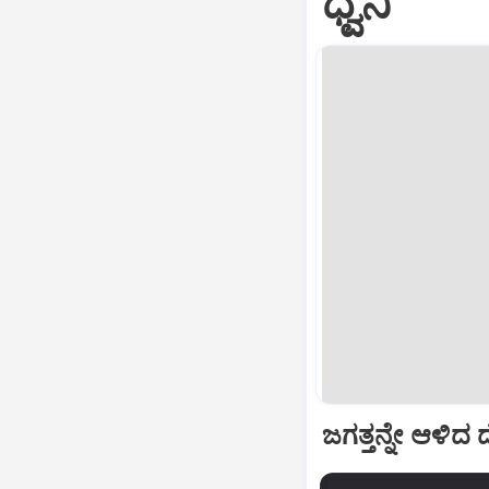
ಧ್ವನಿ
ಜಗತ್ತನ್ನೇ ಆಳಿದ 