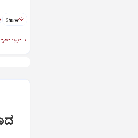
ಅ
Share
್ಟ್‌ ಏರ್‌ ಕ್ಯಾಪ್ಟರ್‌
#
ರಾದ