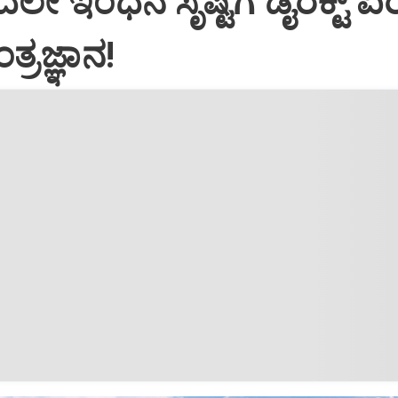
ೇ ಇಂಧನ ಸೃಷ್ಟಿಗೆ ಡೈರೆಕ್ಟ್ ಏರ
ಂತ್ರಜ್ಞಾನ!