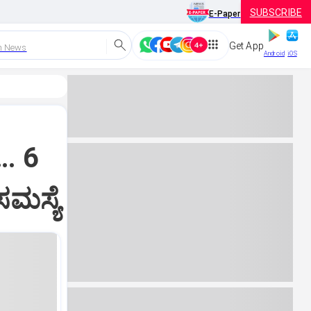
SUBSCRIBE
E-Paper
Get App
h News
Android
iOS
… 6
ಮಸ್ಯೆ