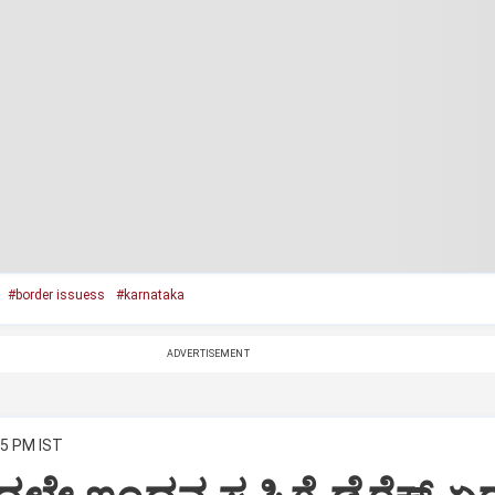
#border issuess
#karnataka
ADVERTISEMENT
55 PM IST