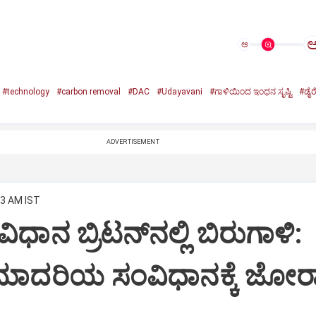
ಅ
#technology
#carbon removal
#DAC
#Udayavani
#ಗಾಳಿಯಿಂದ ಇಂಧನ ಸೃಷ್ಟಿ
#ಡೈರೆಕ
ADVERTISEMENT
03 AM IST
ಿಧಾನ ಬ್ರಿಟನ್‌ನಲ್ಲಿ ಬಿರುಗಾಳಿ:
ಾದರಿಯ ಸಂವಿಧಾನಕ್ಕೆ ಜೋ