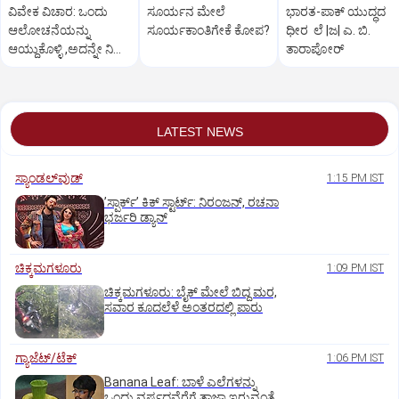
ವಿವೇಕ ವಿಚಾರ: ಒಂದು
ಸೂರ್ಯನ ಮೇಲೆ
ಭಾರತ-ಪಾಕ್‌ ಯುದ್ಧದ
ಆಲೋಚನೆಯನ್ನು
ಸೂರ್ಯಕಾಂತಿಗೇಕೆ ಕೋಪ?
ಧೀರ ಲೆ |ಜ| ಎ. ಬಿ.
ಆಯ್ದುಕೊಳ್ಳಿ ,ಅದನ್ನೇ ನಿಮ್ಮ
ತಾರಾಪೋರ್‌
ಬದುಕನ್ನಾಗಿಸಿ...
LATEST NEWS
ಸ್ಯಾಂಡಲ್‌ವುಡ್‌
1:15 PM IST
ʼಸ್ಪಾರ್ಕ್ʼ ಕಿಕ್‌ ಸ್ಟಾರ್ಟ್‌: ನಿರಂಜನ್‌, ರಚನಾ
ಭರ್ಜರಿ ಡ್ಯಾನ್‌
ಚಿಕ್ಕಮಗಳೂರು
1:09 PM IST
ಚಿಕ್ಕಮಗಳೂರು: ಬೈಕ್ ಮೇಲೆ ಬಿದ್ದ ಮರ,
ಸವಾರ ಕೂದಲೆಳೆ ಅಂತರದಲ್ಲಿ ಪಾರು
ಗ್ಯಾಜೆಟ್/ಟೆಕ್
1:06 PM IST
Banana Leaf: ಬಾಳೆ ಎಲೆಗಳನ್ನು
ಒಂದು ವರ್ಷದವೆರೆಗೆ ತಾಜಾ ಇರುವಂತೆ