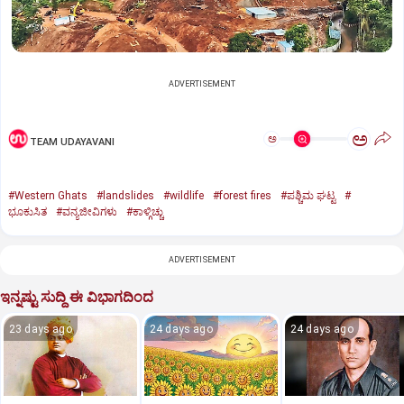
ADVERTISEMENT
ಅ
ಅ
TEAM UDAYAVANI
#Western Ghats
#landslides
#wildlife
#forest fires
#ಪಶ್ಚಿಮ ಘಟ್ಟ
#
ಭೂಕುಸಿತ
#ವನ್ಯಜೀವಿಗಳು
#ಕಾಳ್ಗಿಚ್ಚು
ADVERTISEMENT
ಇನ್ನಷ್ಟು ಸುದ್ದಿ ಈ ವಿಭಾಗದಿಂದ
23 days ago
24 days ago
24 days ago