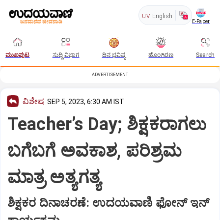
UV
English
E-Paper
ಮುಖಪುಟ
ಸುದ್ದಿ ವಿಭಾಗ
ದಿನ ಭವಿಷ್ಯ
ಹೊಂಗಿರಣ
Search
ADVERTISEMENT
ವಿಶೇಷ
SEP 5, 2023, 6:30 AM IST
Teacher’s Day; ಶಿಕ್ಷಕರಾಗಲು
ಬಗೆಬಗೆ ಅವಕಾಶ, ಪರಿಶ್ರಮ
ಮಾತ್ರ ಅತ್ಯಗತ್ಯ
ಶಿಕ್ಷಕರ ದಿನಾಚರಣೆ: ಉದಯವಾಣಿ ಫೋನ್‌ ಇನ್‌