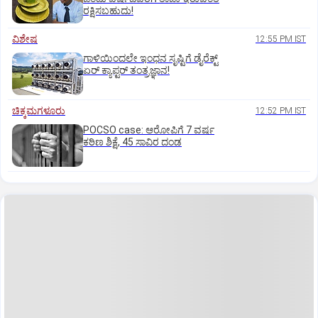
ರಕ್ಷಿಸಬಹುದು!
ವಿಶೇಷ
12:55 PM IST
ಗಾಳಿಯಿಂದಲೇ ಇಂಧನ ಸೃಷ್ಟಿಗೆ ಡೈರೆಕ್ಟ್
ಏರ್‌ ಕ್ಯಾಪ್ಟರ್ ತಂತ್ರಜ್ಞಾನ!
ಚಿಕ್ಕಮಗಳೂರು
12:52 PM IST
POCSO case: ಆರೋಪಿಗೆ 7 ವರ್ಷ
ಕಠಿಣ ಶಿಕ್ಷೆ, 45 ಸಾವಿರ ದಂಡ