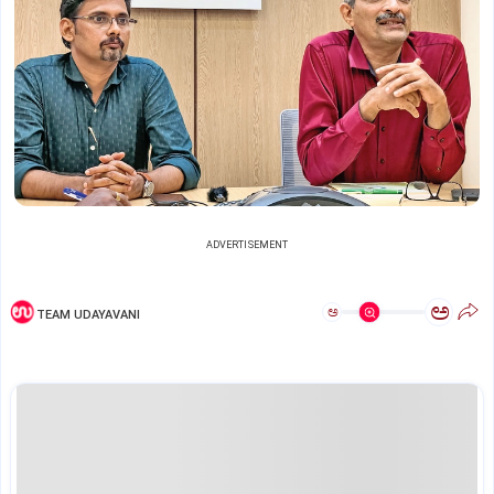
ADVERTISEMENT
ಅ
ಅ
TEAM UDAYAVANI