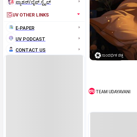
ಫ್ಯಾಶನ್/ಲೈಫ್‌ ಸ್ಟೈಲ್
UV OTHER LINKS
E-PAPER
UV PODCAST
CONTACT US
ಸಾಂದರ್ಭಿಕ ಚಿತ್ರ
TEAM UDAYAVANI