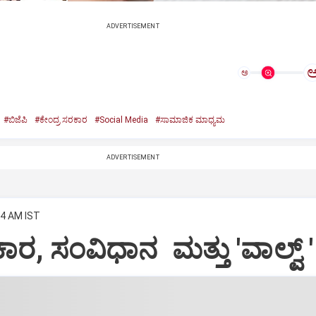
ADVERTISEMENT
ಅ
#ಬಿಜೆಪಿ
#ಕೇಂದ್ರ ಸರಕಾರ
#Social Media
#ಸಾಮಾಜಿಕ ಮಾಧ್ಯಮ
ADVERTISEMENT
04 AM IST
ಕಾರ, ಸಂವಿಧಾನ ಮತ್ತು 'ವಾಲ್ವ್ '