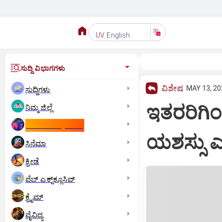
English
UV
ಸುದ್ದಿ ವಿಭಾಗಗಳು
ವಿಶೇಷ
MAY 13, 20
ಸುದ್ದಿಗಳು
ಇತರರಿಗಿಂ
ನಿಮ್ಮ ಜಿಲ್ಲೆ
ಕಾಮನ್‌ ವೆಲ್ತ್‌ ಗೇಮ್ಸ್‌
ಯಶಸ್ಸು ಎಂ
ಸಿನೆಮಾ
ಕ್ರೀಡೆ
ವೆಬ್ ಎಕ್ಸ್‌ಕ್ಲೂಸಿವ್
ಕ್ರೈಮ್
ವೈವಿಧ್ಯ