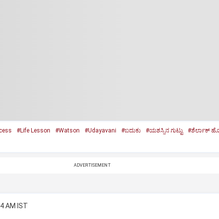
ccess
#Life Lesson
#Watson
#Udayavani
#ಬದುಕು
#ಯಶಸ್ಸಿನ ಗುಟ್ಟು
#ಶೆರ್ಲಾಕ್‌ ಹೋ
ADVERTISEMENT
34 AM IST