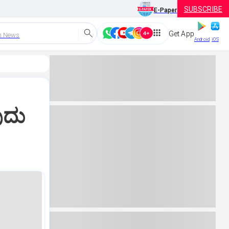
SUBSCRIBE
E-Paper
Get App
h News
Android
iOS
ುದು