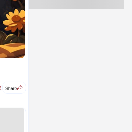
ಅ
Share