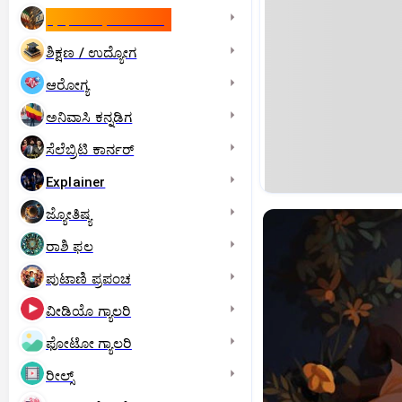
ಇಸ್ರೇಲ್- ಇರಾನ್‌ ಯುದ್ಧ
ಶಿಕ್ಷಣ / ಉದ್ಯೋಗ
ಆರೋಗ್ಯ
ಅನಿವಾಸಿ ಕನ್ನಡಿಗ
ಸೆಲೆಬ್ರಿಟಿ ಕಾರ್ನರ್‌
Explainer
ಜ್ಯೋತಿಷ್ಯ
ರಾಶಿ ಫಲ
ಪುಟಾಣಿ ಪ್ರಪಂಚ
ವೀಡಿಯೊ ಗ್ಯಾಲರಿ
ಫೋಟೋ ಗ್ಯಾಲರಿ
ರೀಲ್ಸ್