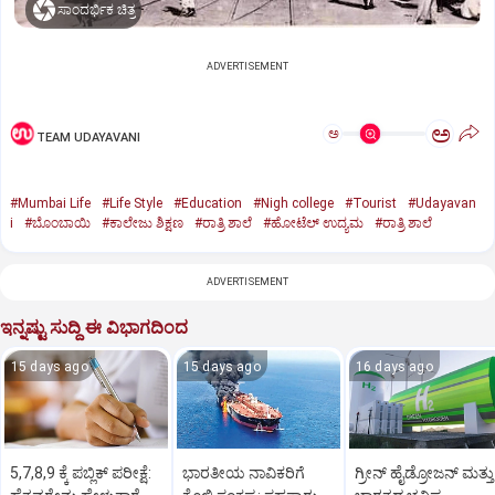
ಸಾಂದರ್ಭಿಕ ಚಿತ್ರ
ADVERTISEMENT
ಅ
ಅ
TEAM UDAYAVANI
#Mumbai Life
#Life Style
#Education
#Nigh college
#Tourist
#Udayavan
i
#ಬೊಂಬಾಯಿ
#ಕಾಲೇಜು ಶಿಕ್ಷಣ
#ರಾತ್ರಿ ಶಾಲೆ
#ಹೋಟೆಲ್‌ ಉದ್ಯಮ
#ರಾತ್ರಿ ಶಾಲೆ
ADVERTISEMENT
ಇನ್ನಷ್ಟು ಸುದ್ದಿ ಈ ವಿಭಾಗದಿಂದ
15 days ago
15 days ago
16 days ago
5,7,8,9 ಕ್ಕೆ ಪಬ್ಲಿಕ್‌ ಪರೀಕ್ಷೆ:
ಭಾರತೀಯ ನಾವಿಕರಿಗೆ
ಗ್ರೀನ್‌ ಹೈಡ್ರೋಜನ್‌ ಮತ್ತು