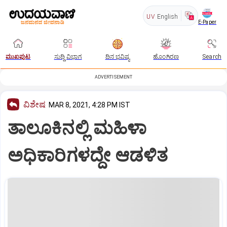
UV
English
E-Paper
ಮುಖಪುಟ
ಸುದ್ದಿ ವಿಭಾಗ
ದಿನ ಭವಿಷ್ಯ
ಹೊಂಗಿರಣ
Search
ADVERTISEMENT
ವಿಶೇಷ
MAR 8, 2021, 4:28 PM IST
ತಾಲೂಕಿನಲ್ಲಿ ಮಹಿಳಾ
ಅಧಿಕಾರಿಗಳದ್ದೇ ಆಡಳಿತ