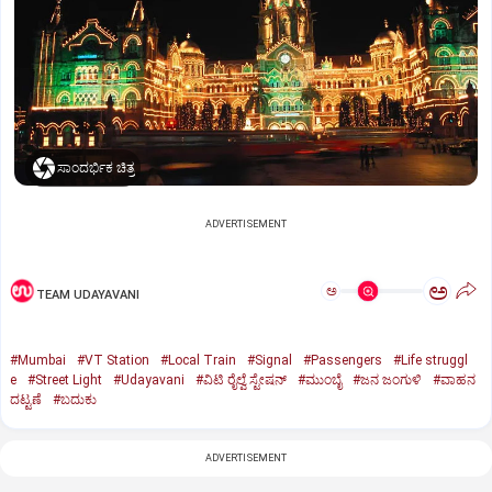
ಸಾಂದರ್ಭಿಕ ಚಿತ್ರ
ADVERTISEMENT
ಅ
ಅ
TEAM UDAYAVANI
#Mumbai
#VT Station
#Local Train
#Signal
#Passengers
#Life struggl
e
#Street Light
#Udayavani
#ವಿಟಿ ರೈಲ್ವೆ ಸ್ಟೇಷನ್‌
#ಮುಂಬೈ
#ಜನ ಜಂಗುಳಿ
#ವಾಹನ
ದಟ್ಟಣೆ
#ಬದುಕು
ADVERTISEMENT