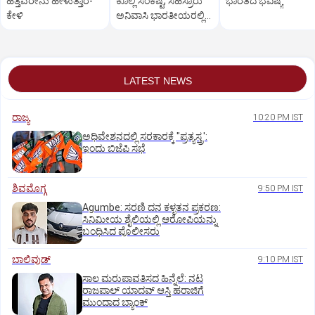
ಹೆತ್ತವರೇನು ಹೇಳುತ್ತಾರೆ-
ಕೊಲ್ಲಿ ಸಂಕಷ್ಟ; ಸಹಸ್ರಾರು
ಭಾರತದ ಭವಿಷ್ಯ
ಕೇಳಿ
ಅನಿವಾಸಿ ಭಾರತೀಯರಲ್ಲಿ
ದುಗುಡ
LATEST NEWS
ರಾಜ್ಯ
10:20 PM IST
ಅಧಿವೇಶನದಲ್ಲಿ ಸರಕಾರಕ್ಕೆ "ಪ್ರತ್ಯಸ್ತ್ರ':
ಇಂದು ಬಿಜೆಪಿ ಸಭೆ
ಶಿವಮೊಗ್ಗ
9:50 PM IST
Agumbe: ಸರಣಿ ದನ ಕಳ್ಳತನ ಪ್ರಕರಣ:
ಸಿನಿಮೀಯ ಶೈಲಿಯಲ್ಲಿ ಆರೋಪಿಯನ್ನು
ಬಂಧಿಸಿದ ಪೊಲೀಸರು
ಬಾಲಿವುಡ್‌
9:10 PM IST
ಸಾಲ ಮರುಪಾವತಿಸದ ಹಿನ್ನೆಲೆ: ನಟ
ರಾಜಪಾಲ್ ಯಾದವ್‌ ಆಸ್ತಿ ಹರಾಜಿಗೆ
ಮುಂದಾದ ಬ್ಯಾಂಕ್