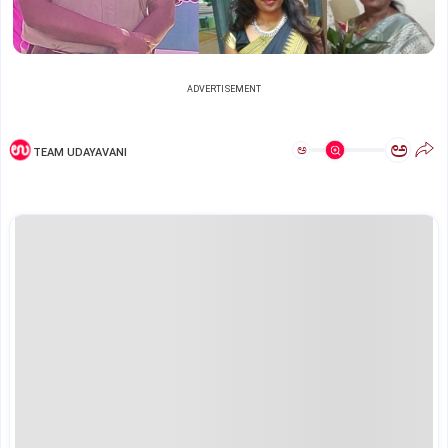
ADVERTISEMENT
ಅ
ಅ
TEAM UDAYAVANI