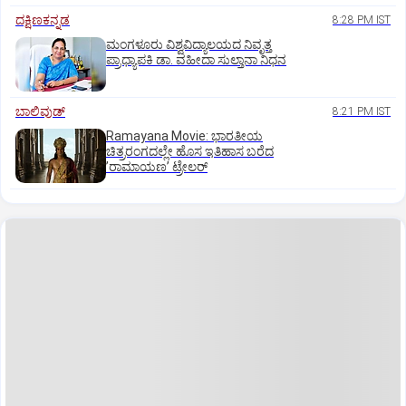
ದಕ್ಷಿಣಕನ್ನಡ
8:28 PM IST
ಮಂಗಳೂರು ವಿಶ್ವವಿದ್ಯಾಲಯದ ನಿವೃತ್ತ
ಪ್ರಾಧ್ಯಾಪಕಿ ಡಾ. ವಹೀದಾ ಸುಲ್ತಾನಾ ನಿಧನ
ಬಾಲಿವುಡ್‌
8:21 PM IST
Ramayana Movie: ಭಾರತೀಯ
ಚಿತ್ರರಂಗದಲ್ಲೇ ಹೊಸ ಇತಿಹಾಸ ಬರೆದ
ʼರಾಮಾಯಣʼ ಟ್ರೇಲರ್