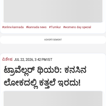
#online kannada
#kannada news
#Tumkur
#womens day special
ADVERTISEMENT
ವಿಶೇಷ
JUL 22, 2026, 3:42 PM IST
ಟ್ರಾವೆಲ್ಲರ್‌ ಥಿಯರಿ: ಕನಸಿನ
ಲೋಕದಲ್ಲಿ ಕತ್ತಲೆ ಇರದು!