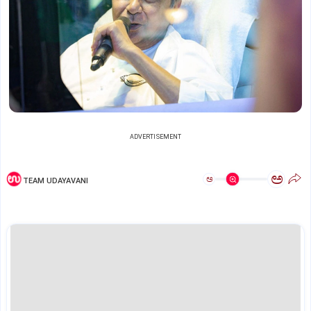
ADVERTISEMENT
ಅ
ಅ
TEAM UDAYAVANI