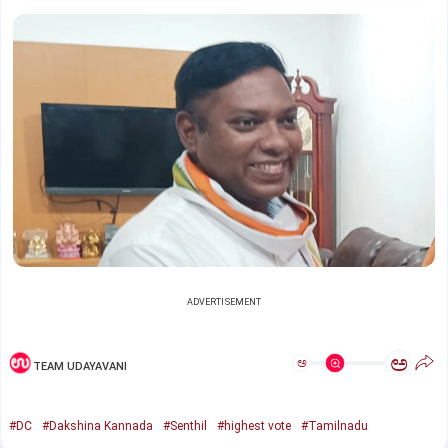
ADVERTISEMENT
ಅ
ಅ
TEAM UDAYAVANI
#DC
#Dakshina Kannada
#Senthil
#highest vote
#Tamilnadu