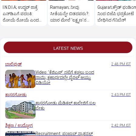
I.N.D.I.A; ಉದ್ಧವ್‌ ಠಾಕ್ರೆ
Ramayan; ನೀವು
Gujarat;ಕ್ರೌಡ್‌ ಫಂಡಿಂಗ
ಎನ್‌ಡಿಎಗೆ ವದಂತಿ:
ಸೀತೆಯನ್ನೇ ಬಿಡದವರು?:
ನಿಂದ ಬಿಜೆಪಿ ಭದ್ರಕೋಟೆ
ರೋಯೆ ರೋಯೆ ಎಂದ
ಯಾರ ಮೇಲೆ ‘ಲಕ್ಷ್ಮಣ’ನ
ಬೇಧಿಸಿದ ಗೆನಿಬೆನ್‌!
ಶಿವಸೇನೆ(ಯುಬಿಟಿ)
ಸಿಟ್ಟು?
LATEST NEWS
ಬಾಲಿವುಡ್‌
2:48 PM IST
Video: ʼಕೆಜಿಎಫ್‌ʼ ನಟಿಗೆ ಕಚ್ಚಲು ಬಂದ
ನಾಯಿ; ಕ್ಷಣಾರ್ಧದಲ್ಲೇ ವೈರಲ್‌ ಆಯ್ತು
ವಿಡಿಯೋ
ಕಾಸರಗೋಡು
2:43 PM IST
ಕಾಸರಗೋಡು ಮೆಡಿಕಲ್‌ ಕಾಲೇಜಿಗೆ ಬಲ
ಬೇಕು
ಶಿಕ್ಷಣ / ಉದ್ಯೋಗ
2:42 PM IST
Recruitment: ಪಂಜಾಬ್‌ ನ್ಯಾಶನಲ್‌