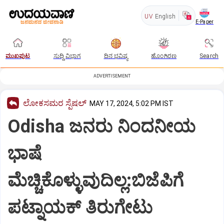
UV
English
E-Paper
ಮುಖಪುಟ
ಸುದ್ದಿ ವಿಭಾಗ
ದಿನ ಭವಿಷ್ಯ
ಹೊಂಗಿರಣ
Search
ADVERTISEMENT
ಲೋಕಸಮರ ಸ್ಪೆಷಲ್‌
MAY 17, 2024, 5:02 PM IST
Odisha ಜನರು ನಿಂದನೀಯ
ಭಾಷೆ
ಮೆಚ್ಚಿಕೊಳ್ಳುವುದಿಲ್ಲ:ಬಿಜೆಪಿಗೆ
ಪಟ್ನಾಯಕ್ ತಿರುಗೇಟು