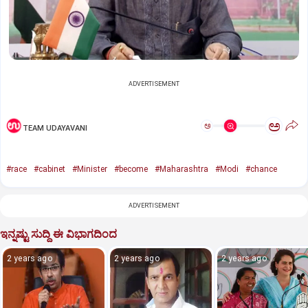
ADVERTISEMENT
ಅ
ಅ
TEAM UDAYAVANI
#race
#cabinet
#Minister
#become
#Maharashtra
#Modi
#chance
ADVERTISEMENT
ಇನ್ನಷ್ಟು ಸುದ್ದಿ ಈ ವಿಭಾಗದಿಂದ
2 years ago
2 years ago
2 years ago