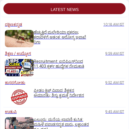
LATEST NEWS
ದಕ್ಷಿಣಕನ್ನಡ
10:18 AM IST
ಹೆಚ್ಚುತ್ತಿದೆ ಮಲೇರಿಯಾ ಪ್ರಕರಣ;
ಕರಾವಳಿಗೆ ಆತಂಕ: ಆರೋಗ್ಯ ಇಲಾಖೆ
ನಿಗಾ
ಶಿಕ್ಷಣ / ಉದ್ಯೋಗ
9:59 AM IST
Recruitment: ಐಬಿಪಿಎಸ್‌ನಿಂದ
11,403 ಕ್ಲರ್ಕ್‌ ಹುದ್ದೆಗಳ ನೇಮಕಾತಿ
ಕಾಸರಗೋಡು
9:52 AM IST
ಫ್ರೀಡಂ ಕ್ವಿಜ್‌ ವಿವಾದ: ಶಿಕ್ಷಕನ
ಅಮಾನತು; ಶಿಸ್ತು ಕ್ರಮಕ್ಕೆ ನಿರ್ದೇಶನ
ಉಡುಪಿ
9:45 AM IST
ಎಲ್ಲೂರು: ಮನೆಯ ಛಾವಣಿ ಕುಸಿತ:
ಮಹಿಳೆ ಪವಾಡಸದೃಶ ಪಾರು, ಲಕ್ಷಾಂತರ