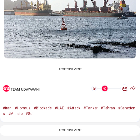
ADVERTISEMENT
ಅ
ಅ
TEAM UDAYAVANI
#Iran
#Hormuz
#Blockade
#UAE
#Attack
#Tanker
#Tehran
#Sanction
s
#Missile
#Gulf
ADVERTISEMENT