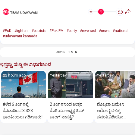
ಅ
ಅ
TEAM UDAYAVANI
#PoK
#fighters
#patriots
#Pak PM
#party
#reversed
#news
#national
#udayavani kannada
ADVERTISEMENT
ಇನ್ನಷ್ಟು ಸುದ್ದಿ ಈ ವಿಭಾಗದಿಂದ
22 hours ago
Yesterday
Yesterday
ಕಳೆದ 6 ತಿಂಗಳಲ್ಲಿ
2 ತಿಂಗಳಿನಿಂದ ಉತ್ತರ
ಮೊಜ್ತಬಾ ಖಮೇನಿ
ಕೆನಡಾದಿಂದ 3,323
ಕೊರಿಯಾ ಅಧ್ಯಕ್ಷ ಕಿಮ್‌
ಆರೋಗ್ಯದ ಬಗ್ಗೆ
ಭಾರತೀಯರು ಗಡೀಪಾರು!
ಜಾಂಗ್‌ ನಾಪತ್ತೆ?
ವದಂತಿ:ವಿಡಿಯೋ
ಬಿಡುಗಡೆ ಮಾಡಿ ಇರಾನ್‌
ತಿರುಗೇಟು