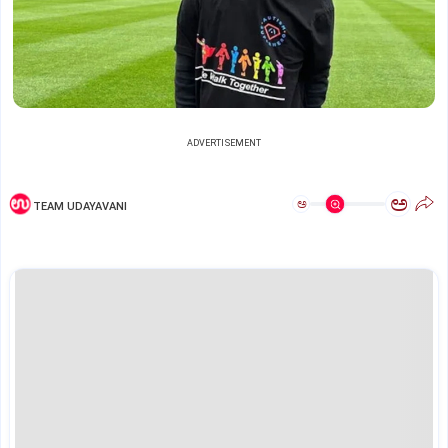
ADVERTISEMENT
ಅ
ಅ
TEAM UDAYAVANI