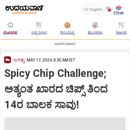
UV
English
E-Paper
ಮುಖಪುಟ
ಸುದ್ದಿ ವಿಭಾಗ
ದಿನ ಭವಿಷ್ಯ
ಹೊಂಗಿರಣ
Search
ADVERTISEMENT
ಜಗತ್ತು
MAY 17, 2024, 8:30 AM IST
Spicy Chip Challenge;
ಅತ್ಯಂತ ಖಾರದ ಚಿಪ್ಸ್ ತಿಂದ
14ರ ಬಾಲಕ ಸಾವು!