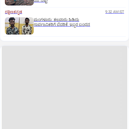
ರೂ. ನಷ್ಟ!
ದಕ್ಷಿಣಕನ್ನಡ
9:32 AM IST
ಮಂಗಳೂರು: ತಲವಾರು ಹಿಡಿದು
ಸಾರ್ವಜನಿಕರಿಗೆ ಬೆದರಿಕೆ: ಇಬ್ಬರ ಬಂಧನ