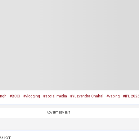
ingh
#BCCI
#vlogging
#social media
#Yuzvendra Chahal
#vaping
#IPL 202
ADVERTISEMENT
PM IST