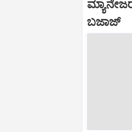
ಮ್ಯಾನೇಜರ್
ಬಜಾಜ್‌