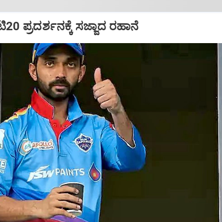
ಿ20 ಪ್ರದರ್ಶನಕ್ಕೆ ಸಜ್ಜಾದ ರಹಾನೆ