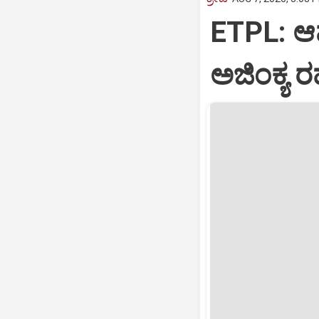
ETPL: ಆಮ್
ಅಜಿಂಕ್ಯ ರ