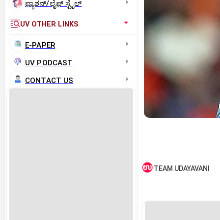
ಫ್ಯಾಶನ್/ಲೈಫ್‌ ಸ್ಟೈಲ್
UV OTHER LINKS
E-PAPER
UV PODCAST
CONTACT US
TEAM UDAYAVANI