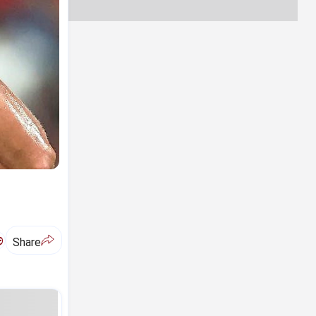
ಅ
Share