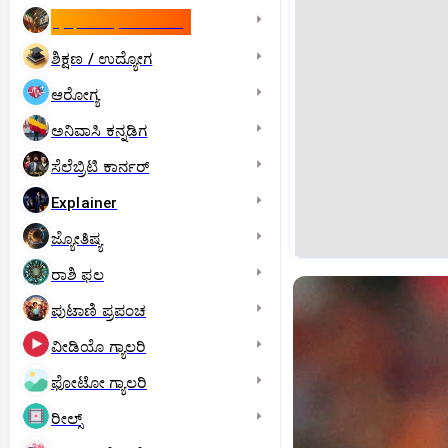
ಇಸ್ರೇಲ್- ಇರಾನ್‌ ಯುದ್ಧ
ಶಿಕ್ಷಣ / ಉದ್ಯೋಗ
ಆರೋಗ್ಯ
ಅನಿವಾಸಿ ಕನ್ನಡಿಗ
ಸೆಲೆಬ್ರಿಟಿ ಕಾರ್ನರ್‌
Explainer
ಜ್ಯೋತಿಷ್ಯ
ರಾಶಿ ಫಲ
ಪುಟಾಣಿ ಪ್ರಪಂಚ
ವೀಡಿಯೊ ಗ್ಯಾಲರಿ
ಫೋಟೋ ಗ್ಯಾಲರಿ
ರೀಲ್ಸ್