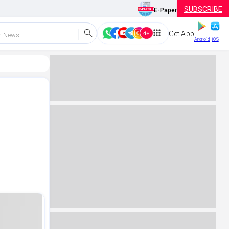
SUBSCRIBE
E-Paper
Get App
h News
Android
iOS