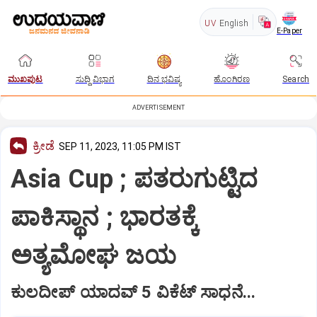
UV
English
E-Paper
ಮುಖಪುಟ
ಸುದ್ದಿ ವಿಭಾಗ
ದಿನ ಭವಿಷ್ಯ
ಹೊಂಗಿರಣ
Search
ADVERTISEMENT
ಕ್ರೀಡೆ
SEP 11, 2023, 11:05 PM IST
Asia Cup ; ಪತರುಗುಟ್ಟಿದ
ಪಾಕಿಸ್ಥಾನ ; ಭಾರತಕ್ಕೆ
ಅತ್ಯಮೋಘ ಜಯ
ಕುಲದೀಪ್ ಯಾದವ್ 5 ವಿಕೆಟ್ ಸಾಧನೆ...