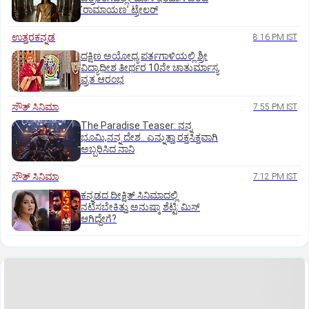
ʼರಾಮಾಯಣʼ ಟ್ರೇಲರ್
ಉತ್ತರಕನ್ನಡ
8:16 PM IST
ದಕ್ಷಿಣ ಅಯೋಧ್ಯ ಪರ್ತಗಾಳಿಯಲ್ಲಿ ಶ್ರೀ
ವಿದ್ಯಾಧೀಶ ತೀರ್ಥರ 10ನೇ ಚಾತುರ್ಮಾಸ್ಯ
ವ್ರತ ಆರಂಭ
ಸೌತ್‌ ಸಿನಿಮಾ
7:55 PM IST
The Paradise Teaser: ನನ್ನ
ಭೂಮಿ,ನನ್ನ ದೇಶ.. ಎನ್ನುತ್ತಾ ರಕ್ತಸಿಕ್ತವಾಗಿ
ಅಬ್ಬರಿಸಿದ ನಾನಿ
ಸೌತ್‌ ಸಿನಿಮಾ
7:12 PM IST
ಕನ್ನಡದ ದೀಕ್ಷಿತ್‌ ಸಿನಿಮಾದಲ್ಲಿ
ನಟಿಸಬೇಕಿತ್ತು ಅನುಷ್ಕಾ ಶೆಟ್ಟಿ: ಮಿಸ್‌
ಆಗಿದ್ದೇಗೆ?