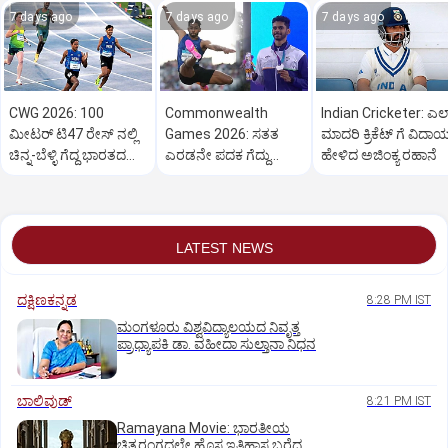
7 days ago
7 days ago
7 days ago
CWG 2026: 100
Commonwealth
Indian Cricketer: ಎಲ್ಲ
ಮೀಟರ್‌ ಟಿ47 ರೇಸ್‌ ನಲ್ಲಿ
Games 2026: ಸತತ
ಮಾದರಿ ಕ್ರಿಕೆಟ್‌ ಗೆ ವಿದಾ
ಚಿನ್ನ-ಬೆಳ್ಳಿ ಗೆದ್ದ ಭಾರತದ
ಎರಡನೇ ಪದಕ ಗೆದ್ದು
ಹೇಳಿದ ಅಜಿಂಕ್ಯ ರಹಾನೆ
ಗವಿತ್-‌ ಬಾಸಿಲ್
ಇತಿಹಾಸ ನಿರ್ಮಿಸಿದ ಮುರಳಿ
ಶ್ರೀಶಂಕರ್!
LATEST NEWS
ದಕ್ಷಿಣಕನ್ನಡ
8:28 PM IST
ಮಂಗಳೂರು ವಿಶ್ವವಿದ್ಯಾಲಯದ ನಿವೃತ್ತ
ಪ್ರಾಧ್ಯಾಪಕಿ ಡಾ. ವಹೀದಾ ಸುಲ್ತಾನಾ ನಿಧನ
ಬಾಲಿವುಡ್‌
8:21 PM IST
Ramayana Movie: ಭಾರತೀಯ
ಚಿತ್ರರಂಗದಲ್ಲೇ ಹೊಸ ಇತಿಹಾಸ ಬರೆದ