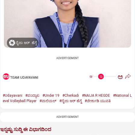
ನೈಜಾ ಆರ್‌. ಹೆಗ್ಡೆ
ADVERTISEMENT
ಅ
ಅ
TEAM UDAYAVANI
#Udayavani
#ಪಂದ್ಯಾಟ
#Under 19
#Cherkadi
#NAIJA R HEGDE
#National L
evel Volleyball Player
#ವಾಲಿಬಾಲ್‌
#ನೈಜಾ ಆರ್‌ ಹೆಗ್ಡೆ
#ಚೇರ್ಕಾಡಿ ಯುವತಿ
ADVERTISEMENT
ಇನ್ನಷ್ಟು ಸುದ್ದಿ ಈ ವಿಭಾಗದಿಂದ