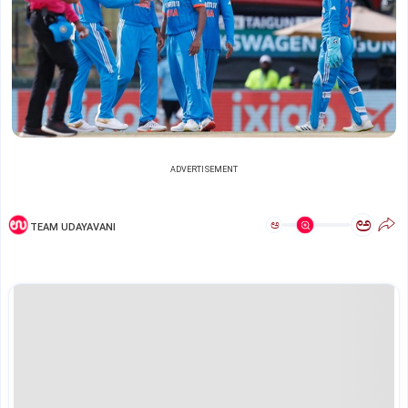
ADVERTISEMENT
ಅ
ಅ
TEAM UDAYAVANI