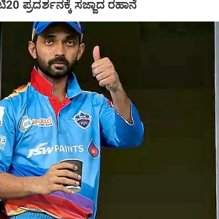
ಿ20 ಪ್ರದರ್ಶನಕ್ಕೆ ಸಜ್ಜಾದ ರಹಾನೆ