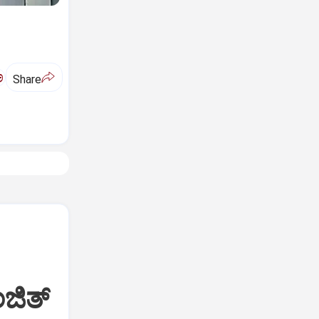
ಅ
Share
ಜಿತ್‌