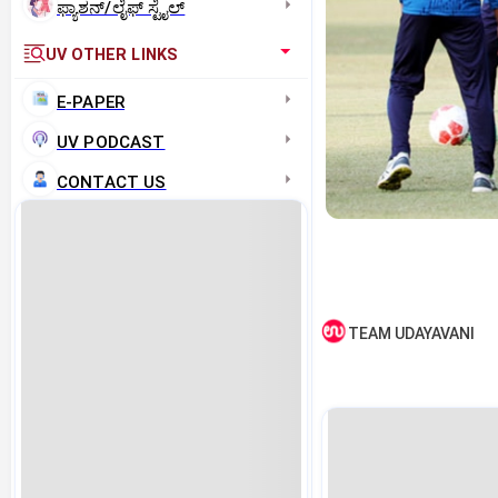
ಫ್ಯಾಶನ್/ಲೈಫ್‌ ಸ್ಟೈಲ್
UV OTHER LINKS
E-PAPER
UV PODCAST
CONTACT US
TEAM UDAYAVANI