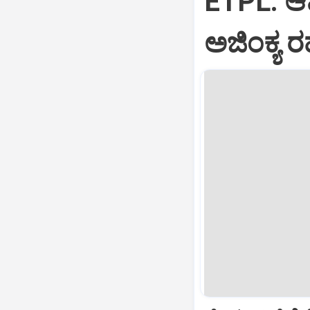
ETPL: ಆಮ್
ಅಜಿಂಕ್ಯ ರ