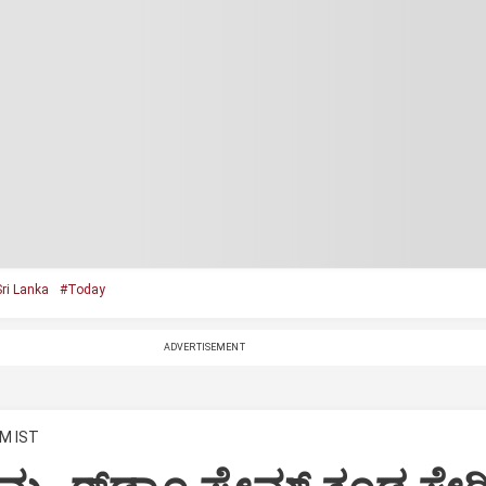
ri Lanka
#Today
ADVERTISEMENT
PM IST