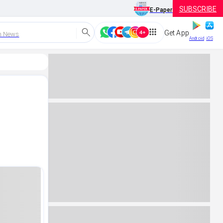
SUBSCRIBE
E-Paper
Get App
h News
Android
iOS