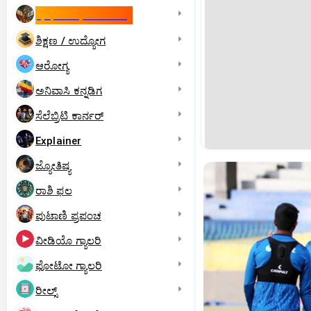
ಇಸ್ರೇಲ್- ಇರಾನ್‌ ಯುದ್ಧ
ಶಿಕ್ಷಣ / ಉದ್ಯೋಗ
ಆರೋಗ್ಯ
ಅನಿವಾಸಿ ಕನ್ನಡಿಗ
ಸೆಲೆಬ್ರಿಟಿ ಕಾರ್ನರ್‌
Explainer
ಜ್ಯೋತಿಷ್ಯ
ರಾಶಿ ಫಲ
ಪುಟಾಣಿ ಪ್ರಪಂಚ
ವೀಡಿಯೊ ಗ್ಯಾಲರಿ
ಫೋಟೋ ಗ್ಯಾಲರಿ
ರೀಲ್ಸ್