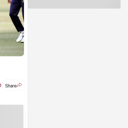
ಅ
Share