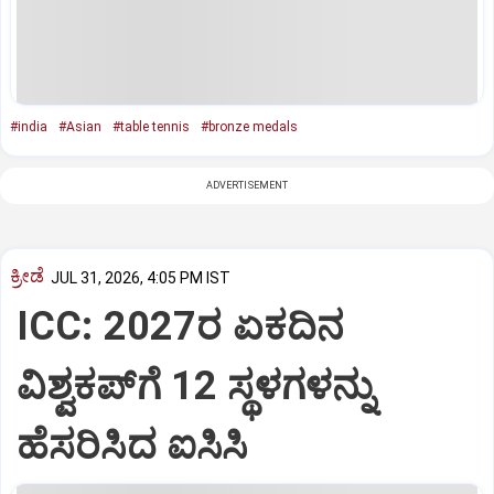
#india
#Asian
#table tennis
#bronze medals
ADVERTISEMENT
ಕ್ರೀಡೆ
JUL 31, 2026, 4:05 PM IST
ICC: 2027ರ ಏಕದಿನ
ವಿಶ್ವಕಪ್‌ಗೆ 12 ಸ್ಥಳಗಳನ್ನು
ಹೆಸರಿಸಿದ ಐಸಿಸಿ