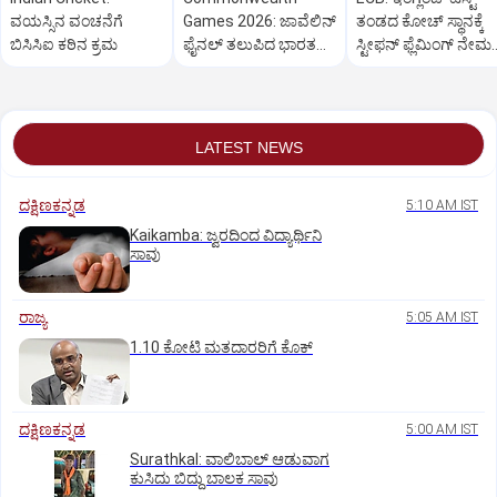
ವಯಸ್ಸಿನ ವಂಚನೆಗೆ
Games 2026: ಜಾವೆಲಿನ್
ತಂಡದ ಕೋಚ್ ಸ್ಥಾನಕ್ಕೆ
ಬಿಸಿಸಿಐ ಕಠಿನ ಕ್ರಮ
ಫೈನಲ್‌ ತಲುಪಿದ ಭಾರತದ
ಸ್ಟೀಫನ್ ಫ್ಲೆಮಿಂಗ್ ನೇಮ
ನೀರಜ್‌ ಚೋಪ್ರಾ
ವರದಿ
LATEST NEWS
ದಕ್ಷಿಣಕನ್ನಡ
5:10 AM IST
Kaikamba: ಜ್ವರದಿಂದ ವಿದ್ಯಾರ್ಥಿನಿ
ಸಾವು
ರಾಜ್ಯ
5:05 AM IST
1.10 ಕೋಟಿ ಮತದಾರರಿಗೆ ಕೊಕ್‌
ದಕ್ಷಿಣಕನ್ನಡ
5:00 AM IST
Surathkal: ವಾಲಿಬಾಲ್ ಆಡುವಾಗ
ಕುಸಿದು ಬಿದ್ದು ಬಾಲಕ ಸಾವು