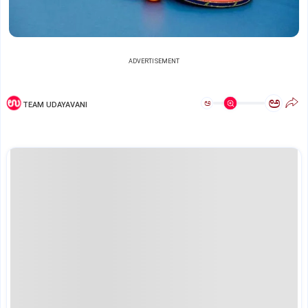
ADVERTISEMENT
ಅ
ಅ
TEAM UDAYAVANI