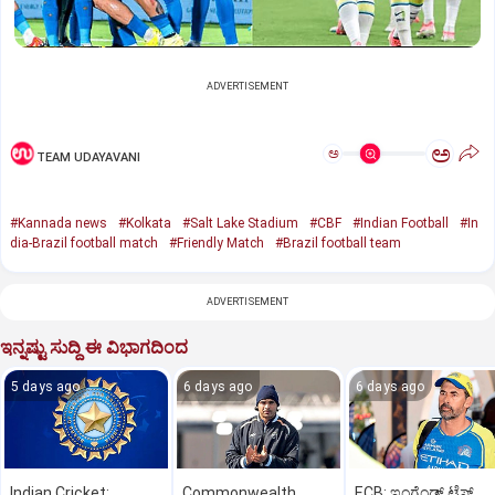
ADVERTISEMENT
ಅ
ಅ
TEAM UDAYAVANI
#Kannada news
#Kolkata
#Salt Lake Stadium
#CBF
#Indian Football
#In
dia-Brazil football match
#Friendly Match
#Brazil football team
ADVERTISEMENT
ಇನ್ನಷ್ಟು ಸುದ್ದಿ ಈ ವಿಭಾಗದಿಂದ
5 days ago
6 days ago
6 days ago
Indian Cricket:
Commonwealth
ECB: ಇಂಗ್ಲೆಂಡ್ ಟೆಸ್ಟ್