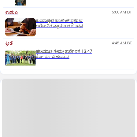
ಉಡುಪಿ
5:00 AM IST
ಕುಂದಾಪುರ ಶೂಟೌಟ್ ಪ್ರಕರಣ:
ಆರೋಪಿಗೆ ನ್ಯಾಯಾಂಗ ಬಂಧನ
ಕ್ರೀಡೆ
4:45 AM IST
ಹರಿಯಾಣ ಗೇಮ್ಸ್‌ ತಾರೆಗಳಿಗೆ 13.47
ಕೋ. ರೂ. ಬಹುಮಾನ