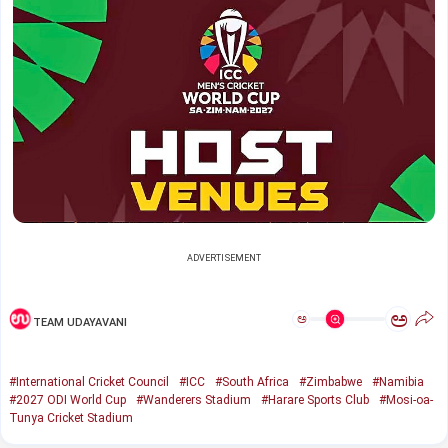
ADVERTISEMENT
ಅ
ಅ
TEAM UDAYAVANI
#International Cricket Council
#ICC
#South Africa
#Zimbabwe
#Namibia
#2027 ODI World Cup
#Wanderers Stadium
#Harare Sports Club
#Mosi-oa-
Tunya Cricket Stadium