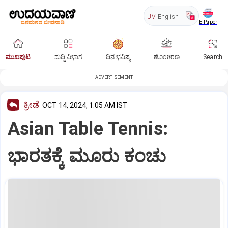
UV
English
E-Paper
ಮುಖಪುಟ
ಸುದ್ದಿ ವಿಭಾಗ
ದಿನ ಭವಿಷ್ಯ
ಹೊಂಗಿರಣ
Search
ADVERTISEMENT
ಕ್ರೀಡೆ
OCT 14, 2024, 1:05 AM IST
Asian Table Tennis:
ಭಾರತಕ್ಕೆ ಮೂರು ಕಂಚು