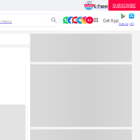
SUBSCRIBE
E-Paper
Get App
h News
Android
iOS