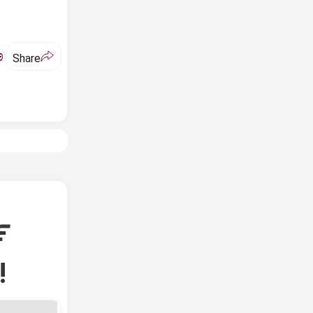
ಅ
Share
ಷ
!