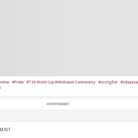
ittee
#Probe
#T20 World Cup Withdrawal Controversy
#ಬಾಂಗ್ಲಾದೇಶ
#Udayavani
i
ADVERTISEMENT
PM IST