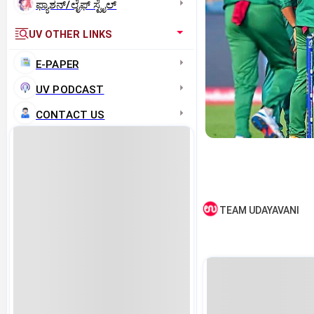
ಫ್ಯಾಶನ್/ಲೈಫ್‌ ಸ್ಟೈಲ್
UV OTHER LINKS
E-PAPER
UV PODCAST
CONTACT US
TEAM UDAYAVANI