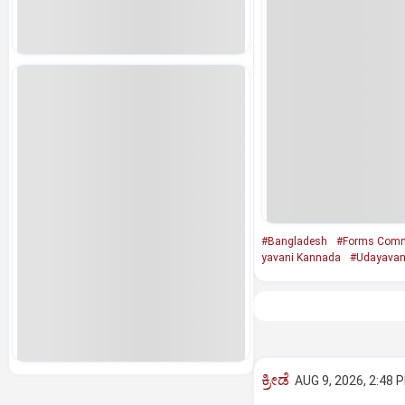
#Bangladesh
#Forms Comm
yavani Kannada
#Udayavan
ಕ್ರೀಡೆ
AUG 9, 2026, 2:48 