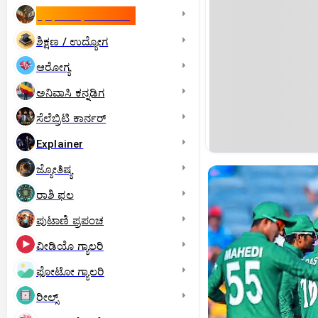
ಇಸ್ರೇಲ್- ಇರಾನ್‌ ಯುದ್ಧ
ಶಿಕ್ಷಣ / ಉದ್ಯೋಗ
ಆರೋಗ್ಯ
ಅನಿವಾಸಿ ಕನ್ನಡಿಗ
ಸೆಲೆಬ್ರಿಟಿ ಕಾರ್ನರ್‌
Explainer
ಜ್ಯೋತಿಷ್ಯ
ರಾಶಿ ಫಲ
ಪುಟಾಣಿ ಪ್ರಪಂಚ
ವೀಡಿಯೊ ಗ್ಯಾಲರಿ
ಫೋಟೋ ಗ್ಯಾಲರಿ
ರೀಲ್ಸ್