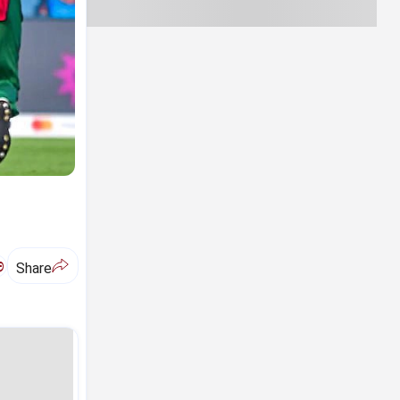
ಅ
Share