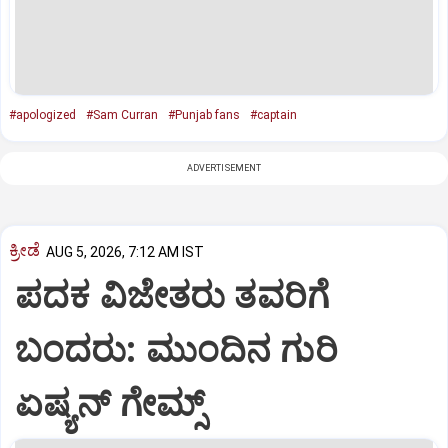
#apologized
#Sam Curran
#Punjab fans
#captain
ADVERTISEMENT
ಕ್ರೀಡೆ
AUG 5, 2026, 7:12 AM IST
ಪದಕ ವಿಜೇತರು ತವರಿಗೆ
ಬಂದರು: ಮುಂದಿನ ಗುರಿ
ಏಷ್ಯನ್‌ ಗೇಮ್ಸ್‌