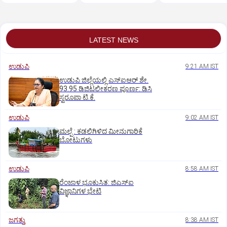
LATEST NEWS
ಉಡುಪಿ
9:21 AM IST
ಉಡುಪಿ ಜಿಲ್ಲೆಯಲ್ಲಿ ಎಸ್‌ಐಆರ್‌ ಶೇ.
93.95 ಡಿಜಿಟಲೀಕರಣ ಪೂರ್ಣ: ಡಿಸಿ
ಸ್ವರೂಪಾ ಟಿ.ಕೆ.
ಉಡುಪಿ
9:02 AM IST
ಮಲ್ಪೆ : ಕಡಲಿಗಿಳಿದ ಮೀನುಗಾರಿಕೆ
ಬೋಟುಗಳು
ಉಡುಪಿ
8:58 AM IST
ರೆಂಜಾಳ ಭೂಕುಸಿತ: ಜಿಎಸ್‌ಐ
ವಿಜ್ಞಾನಿಗಳ ಭೇಟಿ
ಜಗತ್ತು
8:38 AM IST