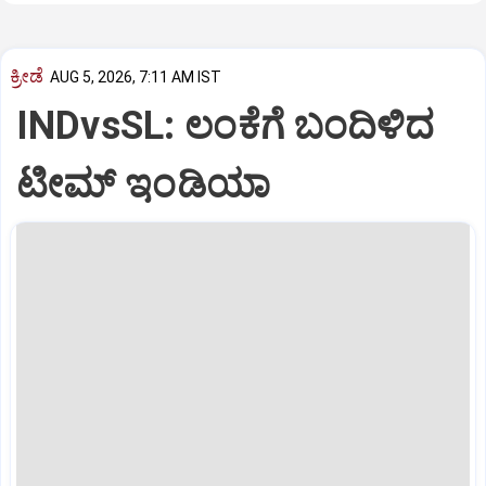
ಕ್ರೀಡೆ
AUG 5, 2026, 7:11 AM IST
INDvsSL: ಲಂಕೆಗೆ ಬಂದಿಳಿದ
ಟೀಮ್ ಇಂಡಿಯಾ