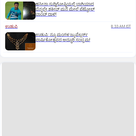
ಹಸೀನಾ ಸುದ್ದಿಗೋಷ್ಠಿಯಲ್ಲಿ ಭಾಗಿಯಾದ
ಬೆನ್ನಲ್ಲೇ ಶಕೀಬ್ ಮನೆ ಮೇಲೆ ಪೆಟ್ರೋಲ್
ಬಾಂಬ್ ದಾಳಿ!
ಉಡುಪಿ
8:33 AM IST
ಉಡುಪಿ: ನ್ಯೂ ಮಂಗಳ ಜ್ಯುವೆಲ್ಲರ್ಸ್
ವಾರ್ಷಿಕೋತ್ಸವದ ಅದ್ಧೂರಿ ಸಂಭ್ರಮ!