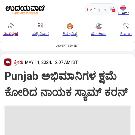
UV
English
E-Paper
ಮುಖಪುಟ
ಸುದ್ದಿ ವಿಭಾಗ
ದಿನ ಭವಿಷ್ಯ
ಹೊಂಗಿರಣ
Search
ADVERTISEMENT
ಕ್ರೀಡೆ
MAY 11, 2024, 12:07 AM IST
Punjab ಅಭಿಮಾನಿಗಳ ಕ್ಷಮೆ
ಕೋರಿದ ನಾಯಕ ಸ್ಯಾಮ್‌ ಕರನ್‌