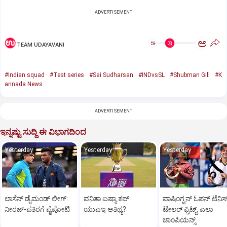
ADVERTISEMENT
ಅ
ಅ
TEAM UDAYAVANI
#Indian squad
#Test series
#Sai Sudharsan
#INDvsSL
#Shubman Gill
#K
annada News
ADVERTISEMENT
ಇನ್ನಷ್ಟು ಸುದ್ದಿ ಈ ವಿಭಾಗದಿಂದ
Yesterday
Yesterday
Yesterday
ಲಾಸೆನ್ ಡೈಮಂಡ್ ಲೀಗ್:
ವನಿತಾ ಏಷ್ಯಾ ಕಪ್‌:
ವಾಷಿಂಗ್ಟನ್‌ ಓಪನ್‌ ಟೆನಿಸ್
ನೀರಜ್-ಪತಿರಗೆ ಪೈಪೋಟಿ
ಯುಎಇ ಆತಿಥ್ಯ?
ಟೇಲರ್‌ ಫ್ರಿಟ್ಜ್, ಎಲಾ
ಚಾಂಪಿಯನ್ಸ್‌