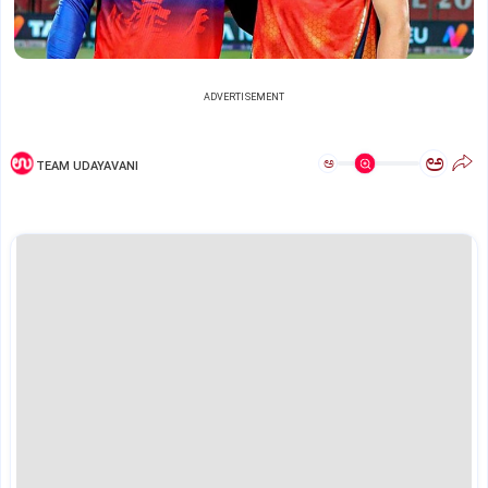
ADVERTISEMENT
ಅ
ಅ
TEAM UDAYAVANI