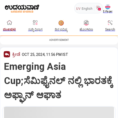
UV
English
E-Paper
ಮುಖಪುಟ
ಸುದ್ದಿ ವಿಭಾಗ
ದಿನ ಭವಿಷ್ಯ
ಹೊಂಗಿರಣ
Search
ADVERTISEMENT
ಕ್ರೀಡೆ
OCT 25, 2024, 11:56 PM IST
Emerging Asia
Cup;ಸೆಮಿಫೈನಲ್‌ ನಲ್ಲಿ ಭಾರತಕ್ಕೆ
ಅಫ್ಘಾನ್‌ ಆಘಾತ