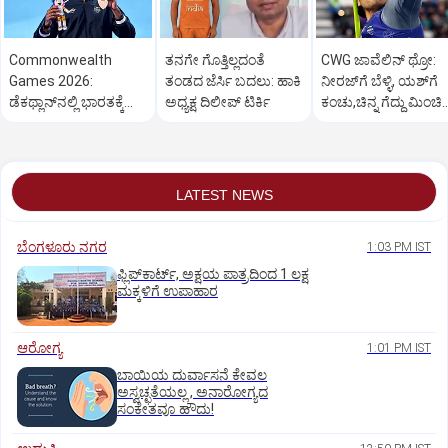
Commonwealth
ತನಗೇ ಗೊತ್ತಿಲ್ಲದಂತೆ
CWG ಜಾವೆಲಿನ್‌ ಥ್ರೋ:
Games 2026:
ತಂಡದ ಜೆರ್ಸಿ ಬದಲು: ಹಾಕಿ
ನೀರಜ್‌ಗೆ ಬೆಳ್ಳಿ, ಯಶ್‌ಗೆ
ಡೆಕಥ್ಲಾನ್‌ನಲ್ಲಿ ಭಾರತಕ್ಕೆ
ಅಧ್ಯಕ್ಷ ದಿಲೀಪ್‌ ಟಿರ್ಕಿ
ಕಂಚು,ಚಿನ್ನ ಗೆದ್ದು ಮಿಂಚಿ
ಮೊದಲ ಪದಕ ಗೆದ್ದ
ರುಮೇಶ್
ತೇಜಸ್ವಿನ್ ಶಂಕರ್
LATEST NEWS
ಬೆಂಗಳೂರು ನಗರ
1:03 PM IST
ಫ್ಲಿಪ್‌ಕಾರ್ಟ್‌, ಅಕ್ಷಯ ಪಾತ್ರದಿಂದ 1 ಲಕ್ಷ
ಮಕ್ಕಳಿಗೆ ಉಪಾಹಾರ
ಆರೋಗ್ಯ
1:01 PM IST
ಬಾಯಿಯ ದುರ್ವಾಸನೆ ಕೇವಲ
ಅಸ್ವಚ್ಛತೆಯಲ್ಲ , ಅನಾರೋಗ್ಯದ
ಸಂಕೇತವೂ ಹೌದು!