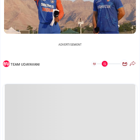
ADVERTISEMENT
ಅ
ಅ
TEAM UDAYAVANI