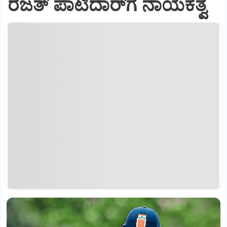
ರಜತ್‌ ಪಾಟಿದಾರ್‌ಗೆ ನಾಯಕತ್ವ