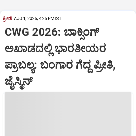
ಕ್ರೀಡೆ
AUG 1, 2026, 4:25 PM IST
CWG 2026: ಬಾಕ್ಸಿಂಗ್‌
ಅಖಾಡದಲ್ಲಿ ಭಾರತೀಯರ
ಪ್ರಾಬಲ್ಯ: ಬಂಗಾರ ಗೆದ್ದ ಪ್ರೀತಿ,
ಜೈಸ್ಮಿನ್