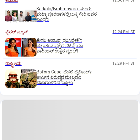
ಉಡುಪಿ
12:50 PM IST
Karkala/Brahmavara: ಮೂರು
ಮಟ್ಕಾ ಪ್ರಕರಣಗಳಲ್ಲಿ ಬುಕ್ಕಿ ಸೇರಿ ಐವರ
ಬಂಧನ
ವೈರಲ್ ನ್ಯೂಸ್
12:34 PM IST
ಕೇಸರಿ ಉಡುಪು ಧರಿಸಿದ್ದೇಕೆ?:
ಪತ್ರಕರ್ತನ ಪ್ರಶ್ನೆಗೆ ನಟಿ ಪ್ರಿಯಾ
ವಾರಿಯರ್ ಉತ್ತರ ವೈರಲ್!
ರಾಷ್ಟ್ರೀಯ
12:29 PM IST
Bofors Case: ದೆಹಲಿ ಹೈಕೋರ್ಟ್‌
ತೀರ್ಪಿನ ವಿರುದ್ಧದ ಮೇಲ್ಮನವಿ
ವಜಾಗೊಳಿಸಿದ ಸುಪ್ರೀಂ