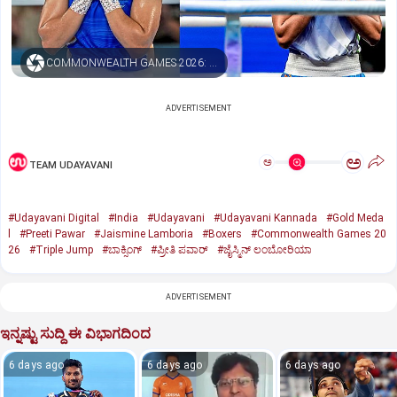
COMMONWEALTH GAMES 2026: BOXERS PREETI PAWAR, JAISMINE LAMBORIA WIN GOLD; INDIA BAG TRIPLE JUMP SILVER, BRONZE
ADVERTISEMENT
ಅ
ಅ
TEAM UDAYAVANI
#Udayavani Digital
#India
#Udayavani
#Udayavani Kannada
#Gold Meda
l
#Preeti Pawar
#Jaismine Lamboria
#Boxers
#Commonwealth Games 20
26
#Triple Jump
#ಬಾಕ್ಸಿಂಗ್‌
#ಪ್ರೀತಿ ಪವಾರ್
#ಜೈಸ್ಮಿನ್ ಲಂಬೋರಿಯಾ
ADVERTISEMENT
ಇನ್ನಷ್ಟು ಸುದ್ದಿ ಈ ವಿಭಾಗದಿಂದ
6 days ago
6 days ago
6 days ago