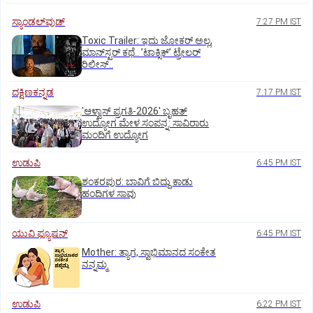
ಸ್ಯಾಂಡಲ್‌ವುಡ್‌
7:27 PM IST
Toxic Trailer: ಇದು ಜೋಕರ್‌ ಅಲ್ಲ,
ಮಾನ್‌ಸ್ಟರ್‌ ಕಥೆ.. ʼಟಾಕ್ಸಿಕ್‌ʼ ಟ್ರೇಲರ್‌
ರಿಲೀಸ್..
ದಕ್ಷಿಣಕನ್ನಡ
7:17 PM IST
'ಆಳ್ವಾಸ್‌ ಪ್ರಗತಿ-2026' ಬೃಹತ್
ಉದ್ಯೋಗ ಮೇಳ ಸಂಪನ್ನ: ಸಾವಿರಾರು
ಮಂದಿಗೆ ಉದ್ಯೋಗ
ಉಡುಪಿ
6:45 PM IST
ಶಂಕರಪುರ: ಬಾವಿಗೆ ಬಿದ್ದು ಕಾಡು
ಹಂದಿಗಳ ಸಾವು
ಯುವಿ ಫ್ಯೂಷನ್
6:45 PM IST
Mother: ತ್ಯಾಗ, ಸ್ವಾಭಿಮಾನದ ಸಂಕೇತ
ನನ್ನಮ್ಮ
ಉಡುಪಿ
6:22 PM IST