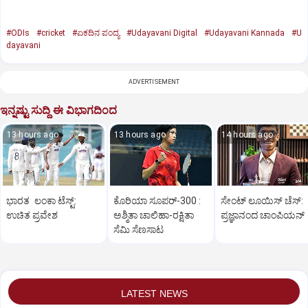
#ODIs
#cricket
#ಏಕದಿನ ಪಂದ್ಯ
#Udayavani Digital
#Udayavani Kannada
#U
dayavani
ADVERTISEMENT
ಇನ್ನಷ್ಟು ಸುದ್ದಿ ಈ ವಿಭಾಗದಿಂದ
13 hours ago
13 hours ago
14 hours ago
ಭಾರತ ಲಂಕಾ ಟೆಸ್ಟ್:
ಕೊರಿಯಾ ಸೂಪರ್‌-300 :
ಸೇಂಟ್‌ ಲೂಯಿಸ್‌ ಚೆಸ್‌:
ಉಚಿತ ಪ್ರವೇಶ
ಅಶ್ಮಿತಾ ಚಾಲಿಹಾ-ರಕ್ಷಿತಾ
ಪ್ರಜ್ಞಾನಂದ ಚಾಂಪಿಯನ್‌
ಸೆಮಿ ಸೆಣಸಾಟ
LATEST NEWS