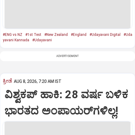
#ENG vs NZ
#1st Test
#New Zealand
#England
#Udayavani Digital
#Uda
yavani Kannada
#Udayavani
ADVERTISEMENT
ಕ್ರೀಡೆ
AUG 8, 2026, 7:20 AM IST
ವಿಶ್ವಕಪ್‌ ಹಾಕಿ: 28 ವರ್ಷ ಬಳಿಕ
ಭಾರತದ ಅಂಪಾಯರ್‌ಗಳಿಲ್ಲ!