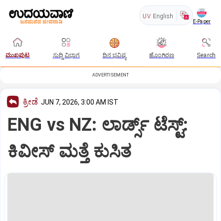
UV
English
E-Paper
ಮುಖಪುಟ
ಸುದ್ದಿ ವಿಭಾಗ
ದಿನ ಭವಿಷ್ಯ
ಹೊಂಗಿರಣ
Search
ADVERTISEMENT
ಕ್ರೀಡೆ
JUN 7, 2026, 3:00 AM IST
ENG vs NZ: ಲಾರ್ಡ್ಸ್ ಟೆಸ್ಟ್:
ಕಿವೀಸ್ ಮತ್ತೆ ಕುಸಿತ