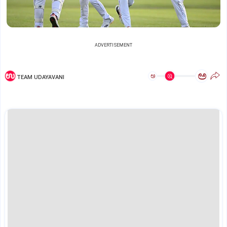
ADVERTISEMENT
ಅ
ಅ
TEAM UDAYAVANI