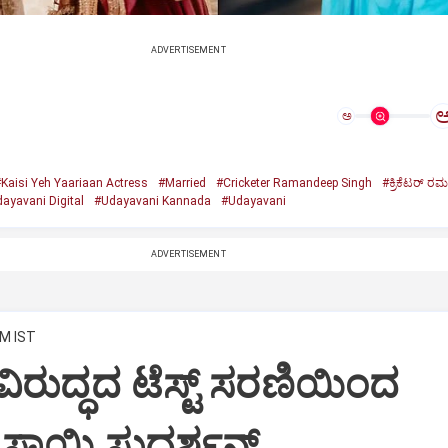
ADVERTISEMENT
ಅ
Kaisi Yeh Yaariaan Actress
#Married
#Cricketer Ramandeep Singh
#ಕ್ರಿಕೆಟರ್‌ ರಮ
ayavani Digital
#Udayavani Kannada
#Udayavani
ADVERTISEMENT
PM IST
ವಿರುದ್ಧದ ಟೆಸ್ಟ್ ಸರಣಿಯಿಂದ
 ಸಾಯಿ ಸುದರ್ಶನ್