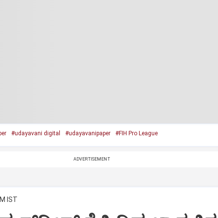
per
#udayavani digital
#udayavanipaper
#FIH Pro League
ADVERTISEMENT
PM IST