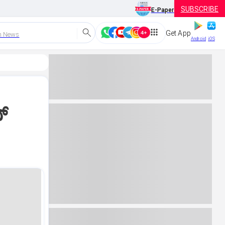
SUBSCRIBE
E-Paper
Get App
h News
Android
iOS
‌