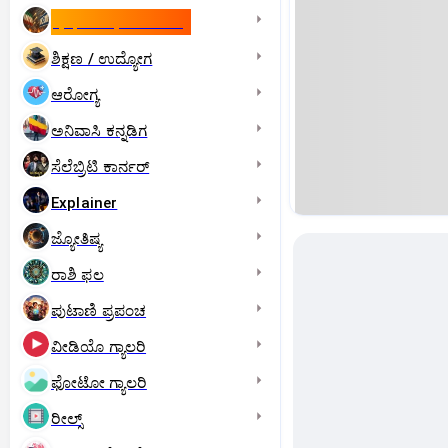
ಇಸ್ರೇಲ್- ಇರಾನ್‌ ಯುದ್ಧ
ಶಿಕ್ಷಣ / ಉದ್ಯೋಗ
ಆರೋಗ್ಯ
ಅನಿವಾಸಿ ಕನ್ನಡಿಗ
ಸೆಲೆಬ್ರಿಟಿ ಕಾರ್ನರ್‌
Explainer
ಜ್ಯೋತಿಷ್ಯ
ರಾಶಿ ಫಲ
ಪುಟಾಣಿ ಪ್ರಪಂಚ
ವೀಡಿಯೊ ಗ್ಯಾಲರಿ
ಫೋಟೋ ಗ್ಯಾಲರಿ
ರೀಲ್ಸ್