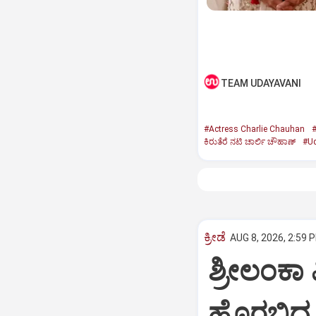
TEAM UDAYAVANI
#Actress Charlie Chauhan
#
ಕಿರುತೆರೆ ನಟಿ ಚಾರ್ಲಿ ಚೌಹಾಣ್
#Ud
ಕ್ರೀಡೆ
AUG 8, 2026, 2:59 
ಶ್ರೀಲಂಕಾ 
ಹೊರಬಿದ್ದ