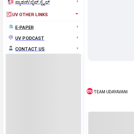
ಫ್ಯಾಶನ್/ಲೈಫ್‌ ಸ್ಟೈಲ್
UV OTHER LINKS
E-PAPER
UV PODCAST
CONTACT US
TEAM UDAYAVANI