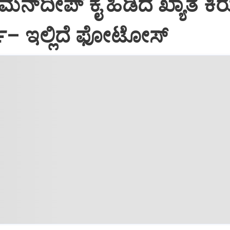
 ರಮನ್‌ದೀಪ್‌ ಕೈ ಹಿಡಿದ ಖ್ಯಾತ ಕಿರ
ಲಿ– ಇಲ್ಲಿದೆ ಫೋಟೋಸ್