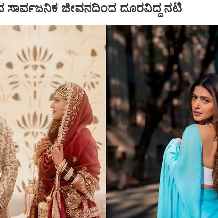
ಸಾರ್ವಜನಿಕ ಜೀವನದಿಂದ ದೂರವಿದ್ದ ನಟಿ