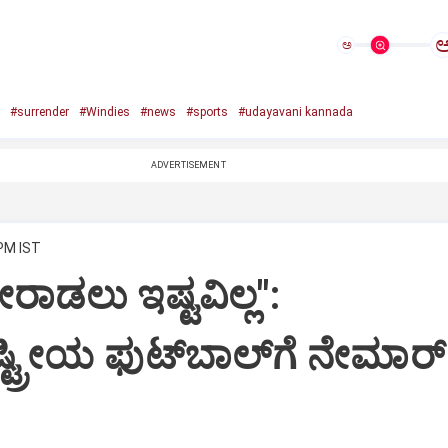
ಅ
#surrender
#Windies
#news
#sports
#udayavani kannada
ADVERTISEMENT
 PM IST
ರಾಡಲು ಇಷ್ಟವಿಲ್ಲ":
ಟ್ರೀಯ ಫುಟ್‌ಬಾಲ್‌ಗೆ ನೇಮಾರ್