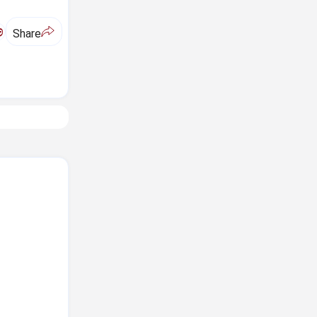
ಅ
Share