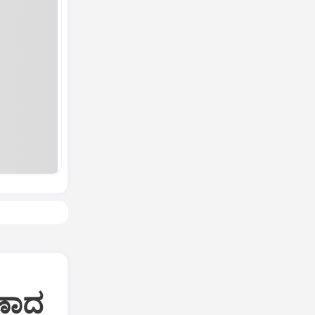
ಶರಣಾದ