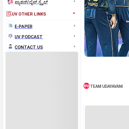
ಫ್ಯಾಶನ್/ಲೈಫ್‌ ಸ್ಟೈಲ್
UV OTHER LINKS
E-PAPER
UV PODCAST
CONTACT US
TEAM UDAYAVANI