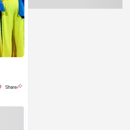
ಅ
Share