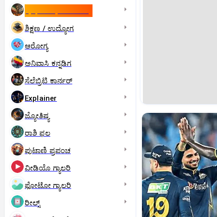
ಇಸ್ರೇಲ್- ಇರಾನ್‌ ಯುದ್ಧ
ಶಿಕ್ಷಣ / ಉದ್ಯೋಗ
ಆರೋಗ್ಯ
ಅನಿವಾಸಿ ಕನ್ನಡಿಗ
ಸೆಲೆಬ್ರಿಟಿ ಕಾರ್ನರ್‌
Explainer
ಜ್ಯೋತಿಷ್ಯ
ರಾಶಿ ಫಲ
ಪುಟಾಣಿ ಪ್ರಪಂಚ
ವೀಡಿಯೊ ಗ್ಯಾಲರಿ
ಫೋಟೋ ಗ್ಯಾಲರಿ
ರೀಲ್ಸ್