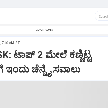
Searc
ADVERTISEMENT
, 7:40 AM IST
: ಟಾಪ್‌ 2 ಮೇಲೆ ಕಣ್ಣಿಟ್ಟ
ಗೆ ಇಂದು ಚೆನ್ನೈ ಸವಾಲು