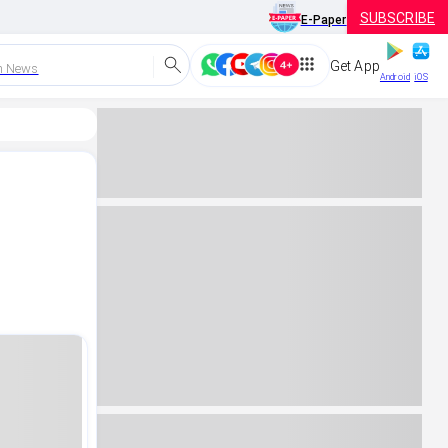
SUBSCRIBE
E-Paper
Get App
h News
Android
iOS