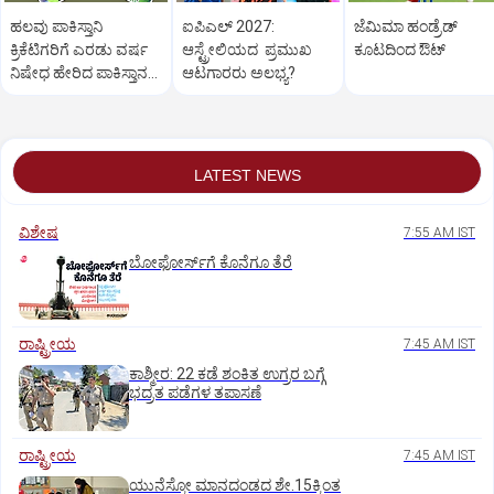
ಹಲವು ಪಾಕಿಸ್ತಾನಿ
ಐಪಿಎಲ್‌ 2027:
ಜೆಮಿಮಾ ಹಂಡ್ರೆಡ್‌
ಕ್ರಿಕೆಟಿಗರಿಗೆ ಎರಡು ವರ್ಷ
ಆಸ್ಟ್ರೇಲಿಯದ ಪ್ರಮುಖ
ಕೂಟದಿಂದ ಔಟ್‌
ನಿಷೇಧ ಹೇರಿದ ಪಾಕಿಸ್ತಾನ
ಆಟಗಾರರು ಅಲಭ್ಯ?
ಕ್ರಿಕೆಟ್‌ ಮಂಡಳಿ!
LATEST NEWS
ವಿಶೇಷ
7:55 AM IST
ಬೋಫೋರ್ಸ್‌ಗೆ ಕೊನೆಗೂ ತೆರೆ
ರಾಷ್ಟ್ರೀಯ
7:45 AM IST
ಕಾಶ್ಮೀರ: 22 ಕಡೆ ಶಂಕಿತ ಉಗ್ರರ ಬಗ್ಗೆ
ಭದ್ರತ ಪಡೆಗಳ ತಪಾಸಣೆ
ರಾಷ್ಟ್ರೀಯ
7:45 AM IST
ಯುನೆಸ್ಕೋ ಮಾನದಂಡದ ಶೇ.15ಕ್ಕಿಂತ