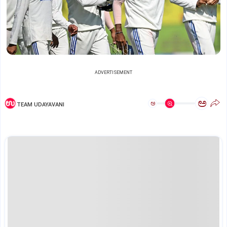
ADVERTISEMENT
ಅ
ಅ
TEAM UDAYAVANI