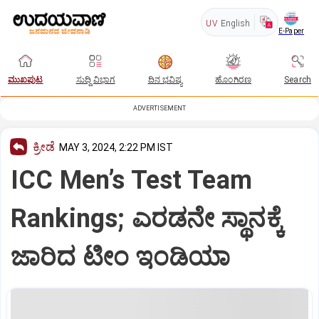
UV
English
E-Paper
ಮುಖಪುಟ
ಸುದ್ದಿ ವಿಭಾಗ
ದಿನ ಭವಿಷ್ಯ
ಹೊಂಗಿರಣ
Search
ADVERTISEMENT
ಕ್ರೀಡೆ
MAY 3, 2024, 2:22 PM IST
ICC Men’s Test Team
Rankings; ಎರಡನೇ ಸ್ಥಾನಕ್ಕೆ
ಜಾರಿದ ಟೀಂ ಇಂಡಿಯಾ