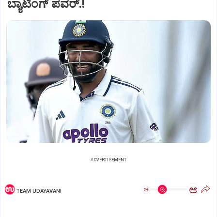
ಬ್ಯಾಟಿಂಗ್‌ ಪವರ್.!‌
ADVERTISEMENT
ಅ
ಅ
TEAM UDAYAVANI