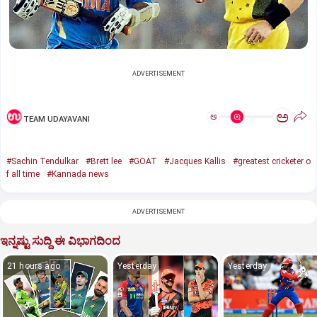
ADVERTISEMENT
ಅ
ಅ
TEAM UDAYAVANI
#Sachin Tendulkar
#Brett lee
#GOAT
#Jacques Kallis
#greatest cricketer o
f all time
#Kannada news
ADVERTISEMENT
ಇನ್ನಷ್ಟು ಸುದ್ದಿ ಈ ವಿಭಾಗದಿಂದ
21 hours ago
Yesterday
Yesterday