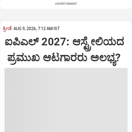
ADVERTISEMENT
ಕ್ರೀಡೆ
AUG 9, 2026, 7:12 AM IST
ಐಪಿಎಲ್‌ 2027: ಆಸ್ಟ್ರೇಲಿಯದ
ಪ್ರಮುಖ ಆಟಗಾರರು ಅಲಭ್ಯ?