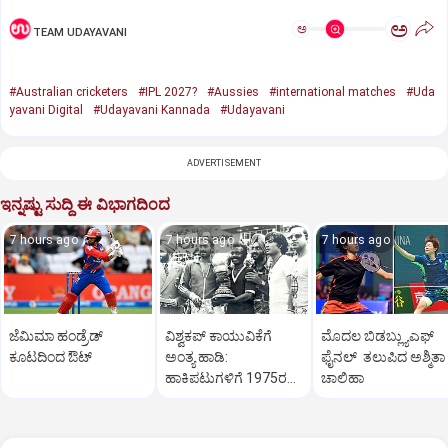
ಅ
ಅ
TEAM UDAYAVANI
#Australian cricketers
#IPL 2027?
#Aussies
#international matches
#Uda
yavani Digital
#Udayavani Kannada
#Udayavani
ADVERTISEMENT
ಇನ್ನಷ್ಟು ಸುದ್ದಿ ಈ ವಿಭಾಗದಿಂದ
7 hours ago
7 hours ago
7 hours ago
ಜೆಮಿಮಾ ಹಂಡ್ರೆಡ್‌
ವಿಶ್ವಕಪ್‌ ಕಾಯುವಿಕೆಗೆ
ಮೊದಲ ಬಿಡಬ್ಲ್ಯುಎಫ್‌
ಕೂಟದಿಂದ ಔಟ್‌
ಅಂತ್ಯ ಹಾಡಿ:
ಫೈನಲ್‌ ತಲುಪಿದ ಅಶ್ಮಿತಾ
ಹಾಕಿಪಟುಗಳಿಗೆ 1975ರ
ಚಾಲಿಹಾ
ಹೀರೋಗಳ ಕರೆ