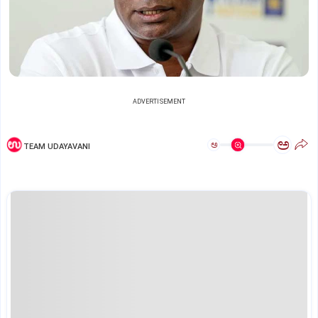
ADVERTISEMENT
ಅ
ಅ
TEAM UDAYAVANI