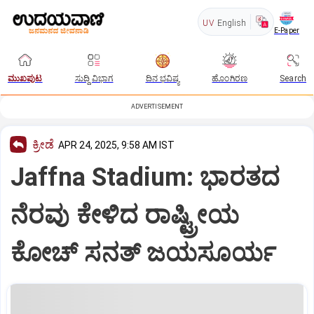
UV
English
E-Paper
ಮುಖಪುಟ
ಸುದ್ದಿ ವಿಭಾಗ
ದಿನ ಭವಿಷ್ಯ
ಹೊಂಗಿರಣ
Search
ADVERTISEMENT
ಕ್ರೀಡೆ
APR 24, 2025, 9:58 AM IST
Jaffna Stadium: ಭಾರತದ
ನೆರವು ಕೇಳಿದ ರಾಷ್ಟ್ರೀಯ
ಕೋಚ್‌ ಸನತ್‌ ಜಯಸೂರ್ಯ