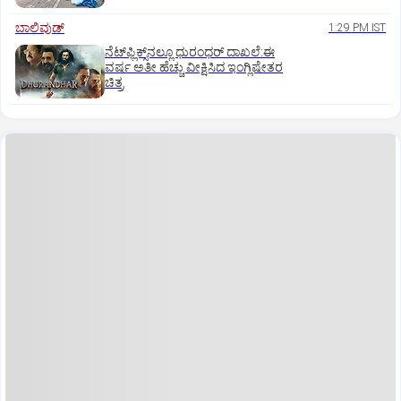
ಬಾಲಿವುಡ್‌
1:29 PM IST
ನೆಟ್‌ಫ್ಲಿಕ್ಸ್‌ನಲ್ಲೂ ಧುರಂಧರ್‌ ದಾಖಲೆ:ಈ
ವರ್ಷ ಅತೀ ಹೆಚ್ಚು ವೀಕ್ಷಿಸಿದ ಇಂಗ್ಲಿಷೇತರ
ಚಿತ್ರ