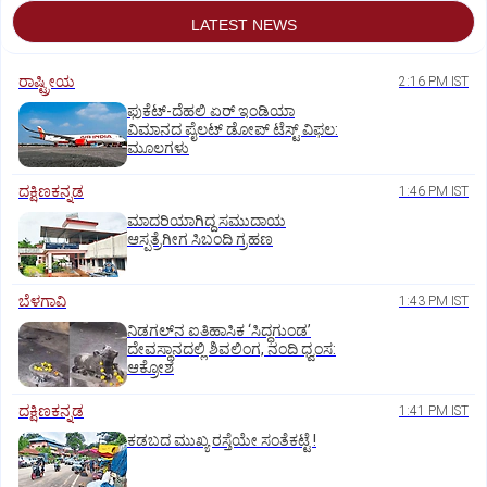
LATEST NEWS
ರಾಷ್ಟ್ರೀಯ
2:16 PM IST
ಫುಕೆಟ್‌-ದೆಹಲಿ ಏರ್‌ ಇಂಡಿಯಾ
ವಿಮಾನದ ಪೈಲಟ್‌ ಡೋಪ್‌ ಟೆಸ್ಟ್‌ ವಿಫಲ:
ಮೂಲಗಳು
ದಕ್ಷಿಣಕನ್ನಡ
1:46 PM IST
ಮಾದರಿಯಾಗಿದ್ದ ಸಮುದಾಯ
ಆಸ್ಪತ್ರೆಗೀಗ ಸಿಬಂದಿ ಗ್ರಹಣ
ಬೆಳಗಾವಿ
1:43 PM IST
ನಿಡಗಲ್‌ನ ಐತಿಹಾಸಿಕ ‘ಸಿದ್ಧಗುಂಡ’
ದೇವಸ್ಥಾನದಲ್ಲಿ ಶಿವಲಿಂಗ, ನಂದಿ ಧ್ವಂಸ:
ಆಕ್ರೋಶ
ದಕ್ಷಿಣಕನ್ನಡ
1:41 PM IST
ಕಡಬದ ಮುಖ್ಯ ರಸ್ತೆಯೇ ಸಂತೆಕಟ್ಟೆ !