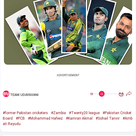
ADVERTISEMENT
ಅ
ಅ
TEAM UDAYAVANI
#former Pakistan cricketers
#Zambia
#Twenty20 league
#Pakistan Cricket
Board
#PCB
#Mohammad Hafeez
#Kamran Akmal
#Sohail Tanvir
#Amb
ati Rayudu