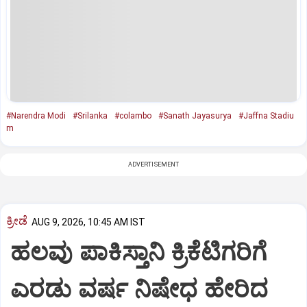
#Narendra Modi
#Srilanka
#colambo
#Sanath Jayasurya
#Jaffna Stadiu
m
ADVERTISEMENT
ಕ್ರೀಡೆ
AUG 9, 2026, 10:45 AM IST
ಹಲವು ಪಾಕಿಸ್ತಾನಿ ಕ್ರಿಕೆಟಿಗರಿಗೆ
ಎರಡು ವರ್ಷ ನಿಷೇಧ ಹೇರಿದ