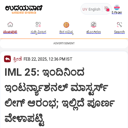
UV
English
E-Paper
ಮುಖಪುಟ
ಸುದ್ದಿ ವಿಭಾಗ
ದಿನ ಭವಿಷ್ಯ
ಹೊಂಗಿರಣ
Search
ADVERTISEMENT
ಕ್ರೀಡೆ
FEB 22, 2025, 12:36 PM IST
IML 25: ಇಂದಿನಿಂದ
ಇಂಟರ್ನ್ಯಾಶನಲ್‌ ಮಾಸ್ಟರ್ಸ್‌
ಲೀಗ್‌ ಆರಂಭ; ಇಲ್ಲಿದೆ ಪೂರ್ಣ
ವೇಳಾಪಟ್ಟಿ