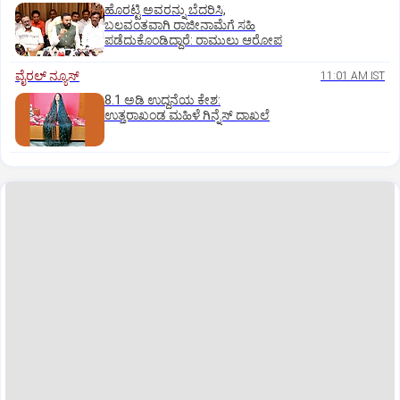
ಹೊರಟ್ಟಿ ಅವರನ್ನು ಬೆದರಿಸಿ,
ಬಲವಂತವಾಗಿ ರಾಜೀನಾಮೆಗೆ ಸಹಿ
ಪಡೆದುಕೊಂಡಿದ್ದಾರೆ: ರಾಮುಲು ಆರೋಪ
ವೈರಲ್ ನ್ಯೂಸ್
11:01 AM IST
8.1 ಅಡಿ ಉದ್ದನೆಯ ಕೇಶ:
ಉತ್ತರಾಖಂಡ ಮಹಿಳೆ ಗಿನ್ನೆಸ್‌ ದಾಖಲೆ