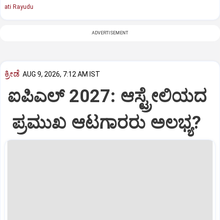
ati Rayudu
ADVERTISEMENT
ಕ್ರೀಡೆ
AUG 9, 2026, 7:12 AM IST
ಐಪಿಎಲ್‌ 2027: ಆಸ್ಟ್ರೇಲಿಯದ
ಪ್ರಮುಖ ಆಟಗಾರರು ಅಲಭ್ಯ?