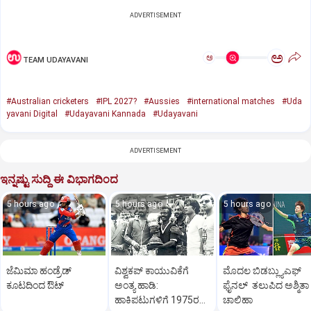
ADVERTISEMENT
ಅ
ಅ
TEAM UDAYAVANI
#Australian cricketers
#IPL 2027?
#Aussies
#international matches
#Uda
yavani Digital
#Udayavani Kannada
#Udayavani
ADVERTISEMENT
ಇನ್ನಷ್ಟು ಸುದ್ದಿ ಈ ವಿಭಾಗದಿಂದ
5 hours ago
5 hours ago
5 hours ago
ಜೆಮಿಮಾ ಹಂಡ್ರೆಡ್‌
ವಿಶ್ವಕಪ್‌ ಕಾಯುವಿಕೆಗೆ
ಮೊದಲ ಬಿಡಬ್ಲ್ಯುಎಫ್‌
ಕೂಟದಿಂದ ಔಟ್‌
ಅಂತ್ಯ ಹಾಡಿ:
ಫೈನಲ್‌ ತಲುಪಿದ ಅಶ್ಮಿತಾ
ಹಾಕಿಪಟುಗಳಿಗೆ 1975ರ
ಚಾಲಿಹಾ