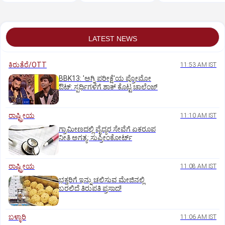
ಹೀರೋಗಳ ಕರೆ
LATEST NEWS
ಕಿರುತೆರೆ/OTT
11:53 AM IST
BBK13: 'ಅಗ್ನಿ ಪರೀಕ್ಷೆ'ಯ ಪ್ರೋಮೋ
ಔಟ್: ಸ್ಪರ್ಧಿಗಳಿಗೆ ಶಾಕ್ ಕೊಟ್ಟ ಚಾಲೆಂಜ್
ರಾಷ್ಟ್ರೀಯ
11:10 AM IST
ಗ್ರಾಮೀಣದಲ್ಲಿ ವೈದ್ಯರ ಸೇವೆಗೆ ಏಕರೂಪ
ನೀತಿ ಅಗತ್ಯ: ಸುಪ್ರೀಂಕೋರ್ಟ್‌
ರಾಷ್ಟ್ರೀಯ
11:08 AM IST
ಭಕ್ತರಿಗೆ ಇನ್ನು ಚಲಿಸುವ ಮೇಜಿನಲ್ಲಿ
ಬರಲಿದೆ ತಿರುಪತಿ ಪ್ರಸಾದ!
ಬಳ್ಳಾರಿ
11:06 AM IST