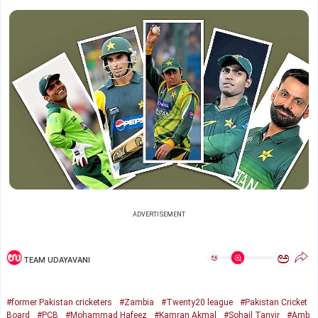
ADVERTISEMENT
ಅ
ಅ
TEAM UDAYAVANI
#former Pakistan cricketers
#Zambia
#Twenty20 league
#Pakistan Cricket
Board
#PCB
#Mohammad Hafeez
#Kamran Akmal
#Sohail Tanvir
#Amb