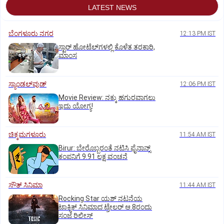
LATEST NEWS
ಬೆಂಗಳೂರು ನಗರ
12:13 PM IST
ಸ್ಟಾರ್‌ ಹೋಟೆಲ್‌ಗ‌ಳಲ್ಲಿ ಕೊಳೆತ ತರಕಾರಿ,
ಮಾಂಸ
ಸ್ಯಾಂಡಲ್‌ವುಡ್‌
12:06 PM IST
Movie Review: ನಕ್ಕು ಹಗುರವಾಗಲು
ಇದು ಯೋಗ್ಯ!
ಚಿಕ್ಕಮಗಳೂರು
11:54 AM IST
Birur: ಬೇರೊಬ್ಬರಂತೆ ನಟಿಸಿ ಫೈನಾನ್ಸ್
ಕಂಪನಿಗೆ 9.91 ಲಕ್ಷ ವಂಚನೆ
ಸೌತ್‌ ಸಿನಿಮಾ
11:44 AM IST
Rocking Star ಯಶ್‌ ನಟನೆಯ
ಟಾಕ್ಸಿಕ್‌ ಸಿನಿಮಾದ ಟ್ರೇಲರ್‌ ಆ.8ರಂದು
ಸಂಜೆ ರಿಲೀಸ್