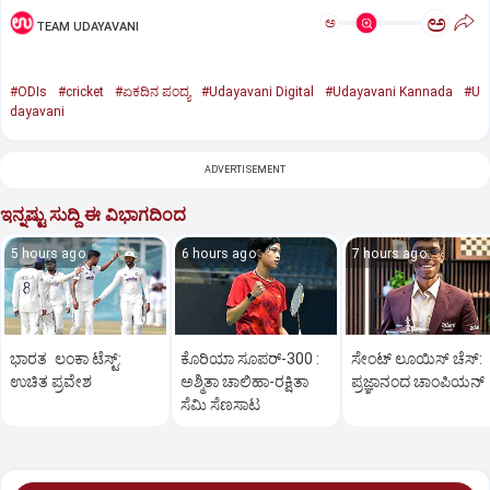
ಅ
ಅ
TEAM UDAYAVANI
#ODIs
#cricket
#ಏಕದಿನ ಪಂದ್ಯ
#Udayavani Digital
#Udayavani Kannada
#U
dayavani
ADVERTISEMENT
ಇನ್ನಷ್ಟು ಸುದ್ದಿ ಈ ವಿಭಾಗದಿಂದ
5 hours ago
6 hours ago
7 hours ago
ಭಾರತ ಲಂಕಾ ಟೆಸ್ಟ್:
ಕೊರಿಯಾ ಸೂಪರ್‌-300 :
ಸೇಂಟ್‌ ಲೂಯಿಸ್‌ ಚೆಸ್‌:
ಉಚಿತ ಪ್ರವೇಶ
ಅಶ್ಮಿತಾ ಚಾಲಿಹಾ-ರಕ್ಷಿತಾ
ಪ್ರಜ್ಞಾನಂದ ಚಾಂಪಿಯನ್‌
ಸೆಮಿ ಸೆಣಸಾಟ