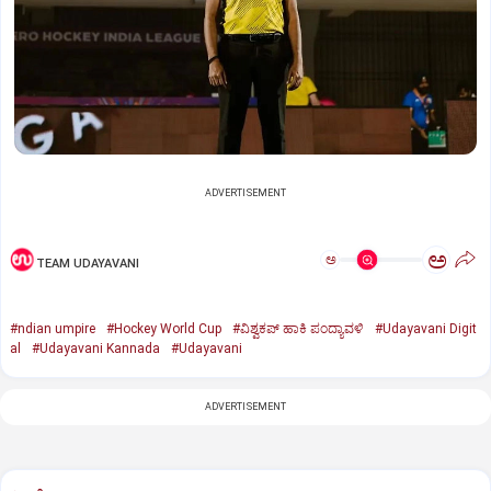
ADVERTISEMENT
ಅ
ಅ
TEAM UDAYAVANI
#ndian umpire
#Hockey World Cup
#ವಿಶ್ವಕಪ್‌ ಹಾಕಿ ಪಂದ್ಯಾವಳಿ
#Udayavani Digit
al
#Udayavani Kannada
#Udayavani
ADVERTISEMENT