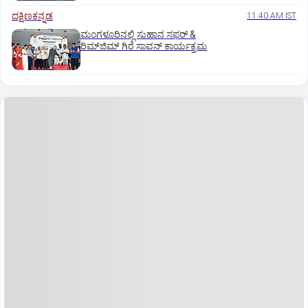
ದಕ್ಷಿಣಕನ್ನಡ
11:40 AM IST
ಮಂಗಳೂರಿನಲ್ಲಿ ಸುಹಾನ ಸಫರ್ &
ರಿಮ್‌ಜಿಮ್ ಗಿರೆ ಸಾವನ್ ಕಾರ್ಯಕ್ರಮ