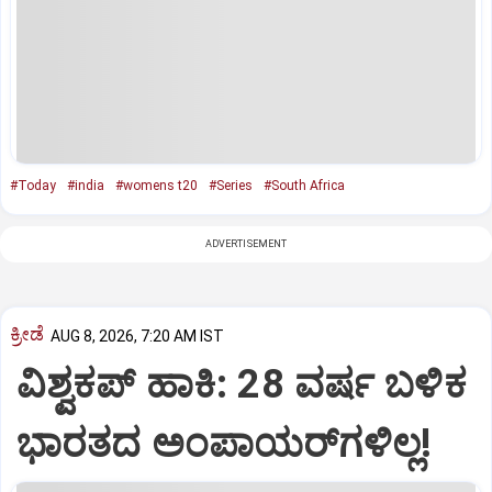
#Today
#india
#womens t20
#Series
#South Africa
ADVERTISEMENT
ಕ್ರೀಡೆ
AUG 8, 2026, 7:20 AM IST
ವಿಶ್ವಕಪ್‌ ಹಾಕಿ: 28 ವರ್ಷ ಬಳಿಕ
ಭಾರತದ ಅಂಪಾಯರ್‌ಗಳಿಲ್ಲ!