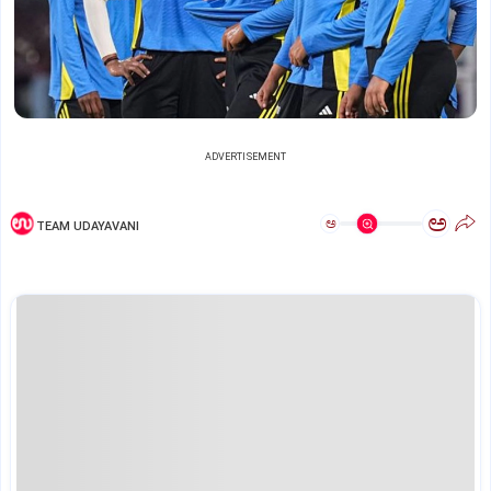
ADVERTISEMENT
ಅ
ಅ
TEAM UDAYAVANI