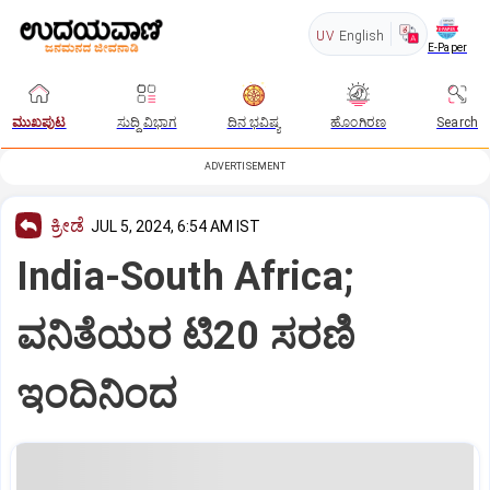
UV
English
E-Paper
ಮುಖಪುಟ
ಸುದ್ದಿ ವಿಭಾಗ
ದಿನ ಭವಿಷ್ಯ
ಹೊಂಗಿರಣ
Search
ADVERTISEMENT
ಕ್ರೀಡೆ
JUL 5, 2024, 6:54 AM IST
India-South Africa;
ವನಿತೆಯರ ಟಿ20 ಸರಣಿ
ಇಂದಿನಿಂದ