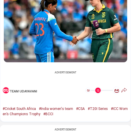
ADVERTISEMENT
ಅ
ಅ
TEAM UDAYAVANI
#Cricket South Africa
#India women's team
#CSA
#T20I Series
#ICC Wom
en’s Champions Trophy
#BCCI
ADVERTISEMENT