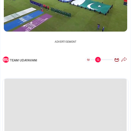
ADVERTISEMENT
ಅ
ಅ
TEAM UDAYAVANI