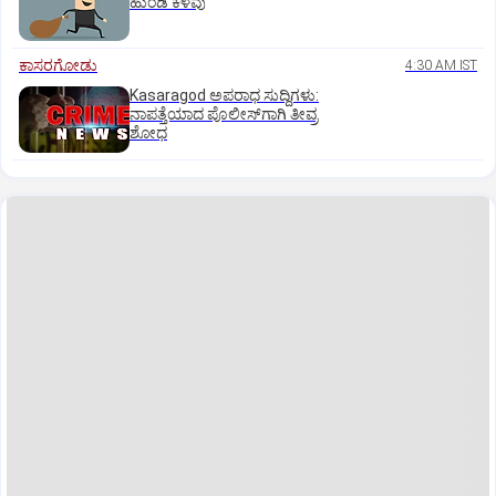
ಹುಂಡಿ ಕಳವು
ಕಾಸರಗೋಡು
4:30 AM IST
Kasaragod ಅಪರಾಧ ಸುದ್ದಿಗಳು:
ನಾಪತ್ತೆಯಾದ ಪೊಲೀಸ್‌ಗಾಗಿ ತೀವ್ರ
ಶೋಧ