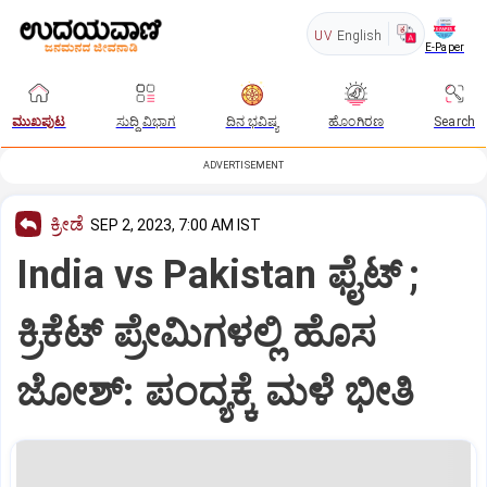
UV
English
E-Paper
ಮುಖಪುಟ
ಸುದ್ದಿ ವಿಭಾಗ
ದಿನ ಭವಿಷ್ಯ
ಹೊಂಗಿರಣ
Search
ADVERTISEMENT
ಕ್ರೀಡೆ
SEP 2, 2023, 7:00 AM IST
India vs Pakistan ಫೈಟ್‌ ;
ಕ್ರಿಕೆಟ್‌ ಪ್ರೇಮಿಗಳಲ್ಲಿ ಹೊಸ
ಜೋಶ್‌: ಪಂದ್ಯಕ್ಕೆ ಮಳೆ ಭೀತಿ