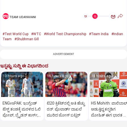
ಅ
ಅ
TEAM UDAYAVANI
#Test World Cup
#WTC
#World Test Championship
#Team India
#Indian
Team
#Shubhman Gill
ADVERTISEMENT
ಇನ್ನಷ್ಟು ಸುದ್ದಿ ಈ ವಿಭಾಗದಿಂದ
13 hours ago
16 hours ago
18 hours ago
ENGvsPAK: ಇಂಗ್ಲೆಂಡ್‌
ಟಿ20 ಕ್ರಿಕೆಟ್‌ನಲ್ಲಿ ಅತಿ ಹೆಚ್ಚು
HS Mohith: ವಾಲಿಬಾಲ್
ಟೆಸ್ಟ್‌ ತಂಡಕ್ಕೆ ಮರಳಿದ ಓಲಿ
ರನ್: ಪೊಲಾರ್ಡ್ ದಾಖಲೆ
ಆಡುತ್ತಿದ್ದ ಕನ್ನಡಿಗ
ಪೋಪ್, ಬ್ರೈಡನ್ ಕಾರ್ಸ್,
ಮುರಿದ ಜೋಸ್ ಬಟ್ಲರ್
ಮೋಹಿತ್‌ ಈಗ ಭಾರತ ಹಾ
ಲಾರೆನ್ಸ್
ವಿಶ್ವಕಪ್‌ ಟೀಂ ಸದಸ್ಯ