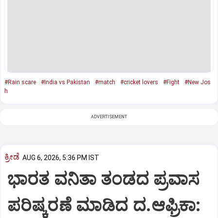
#Rain scare
#India vs Pakistan
#match
#cricket lovers
#Fight
#New Jos
h
ADVERTISEMENT
ಕ್ರೀಡೆ
AUG 6, 2026, 5:36 PM IST
ಭಾರತ ವನಿತಾ ತಂಡದ ಪ್ರವಾಸ
ಪರಿಷ್ಕರಣೆ ಮಾಡಿದ ದ.ಆಫ್ರಿಕಾ: