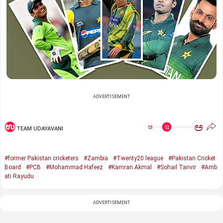
ADVERTISEMENT
ಅ
ಅ
TEAM UDAYAVANI
#former Pakistan cricketers
#Zambia
#Twenty20 league
#Pakistan Cricket
Board
#PCB
#Mohammad Hafeez
#Kamran Akmal
#Sohail Tanvir
#Amb
ati Rayudu
ADVERTISEMENT