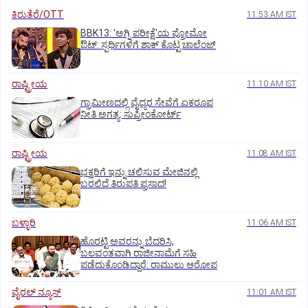
ಕಿರುತೆರೆ/OTT
11:53 AM IST
BBK13: 'ಅಗ್ನಿ ಪರೀಕ್ಷೆ'ಯ ಪ್ರೋಮೋ
ಔಟ್: ಸ್ಪರ್ಧಿಗಳಿಗೆ ಶಾಕ್ ಕೊಟ್ಟ ಚಾಲೆಂಜ್
ರಾಷ್ಟ್ರೀಯ
11:10 AM IST
ಗ್ರಾಮೀಣದಲ್ಲಿ ವೈದ್ಯರ ಸೇವೆಗೆ ಏಕರೂಪ
ನೀತಿ ಅಗತ್ಯ: ಸುಪ್ರೀಂಕೋರ್ಟ್‌
ರಾಷ್ಟ್ರೀಯ
11:08 AM IST
ಭಕ್ತರಿಗೆ ಇನ್ನು ಚಲಿಸುವ ಮೇಜಿನಲ್ಲಿ
ಬರಲಿದೆ ತಿರುಪತಿ ಪ್ರಸಾದ!
ಬಳ್ಳಾರಿ
11:06 AM IST
ಹೊರಟ್ಟಿ ಅವರನ್ನು ಬೆದರಿಸಿ,
ಬಲವಂತವಾಗಿ ರಾಜೀನಾಮೆಗೆ ಸಹಿ
ಪಡೆದುಕೊಂಡಿದ್ದಾರೆ: ರಾಮುಲು ಆರೋಪ
ವೈರಲ್ ನ್ಯೂಸ್
11:01 AM IST