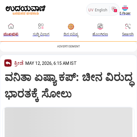
UV
English
E-Paper
ಮುಖಪುಟ
ಸುದ್ದಿ ವಿಭಾಗ
ದಿನ ಭವಿಷ್ಯ
ಹೊಂಗಿರಣ
Search
ADVERTISEMENT
ಕ್ರೀಡೆ
MAY 12, 2026, 6:15 AM IST
ವನಿತಾ ಏಷ್ಯಾ ಕಪ್‌: ಚೀನ ವಿರುದ್ಧ
ಭಾರತಕ್ಕೆ ಸೋಲು