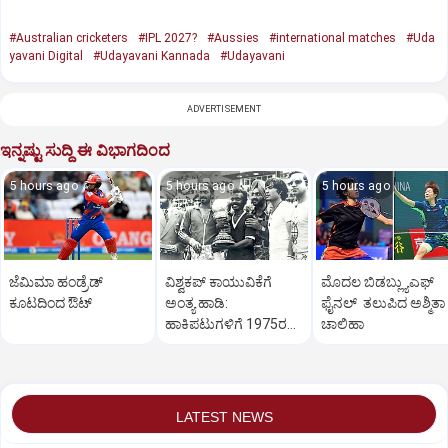
#Australian cricketers
#IPL 2027?
#Aussies
#international matches
#Uda
yavani Digital
#Udayavani Kannada
#Udayavani
ADVERTISEMENT
ಇನ್ನಷ್ಟು ಸುದ್ದಿ ಈ ವಿಭಾಗದಿಂದ
5 hours ago
5 hours ago
5 hours ago
ಜೆಮಿಮಾ ಹಂಡ್ರೆಡ್‌
ವಿಶ್ವಕಪ್‌ ಕಾಯುವಿಕೆಗೆ
ಮೊದಲ ಬಿಡಬ್ಲ್ಯುಎಫ್‌
ಕೂಟದಿಂದ ಔಟ್‌
ಅಂತ್ಯ ಹಾಡಿ:
ಫೈನಲ್‌ ತಲುಪಿದ ಅಶ್ಮಿತಾ
ಹಾಕಿಪಟುಗಳಿಗೆ 1975ರ
ಚಾಲಿಹಾ
ಹೀರೋಗಳ ಕರೆ
LATEST NEWS