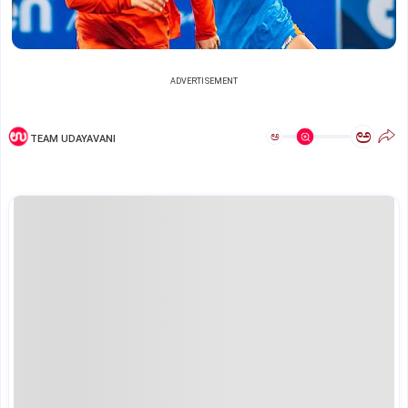
ADVERTISEMENT
ಅ
ಅ
TEAM UDAYAVANI