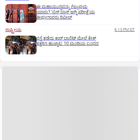
ಈ ಮಹಾಯುದ್ಧವನ್ನು ಗೆಲ್ಲುವುದು
ಯಾರು? ʼಬಿಗ್‌ ಬಾಸ್‌ ಅಗ್ನಿ ಪರೀಕ್ಷೆʼಯ
ತೀರ್ಪುಗಾರರು ರಿವೀಲ್
ರಾಷ್ಟ್ರೀಯ
8:13 PM IST
ರಸ್ತೆ ತಡೆದು ಕಾರ್ ಬಾನೆಟ್ ಮೇಲೆ ಕೇಕ್
ಕತ್ತರಿಸಿ ಹುಚ್ಚಾಟ: 10 ಮಂದಿಯ ಬಂಧನ