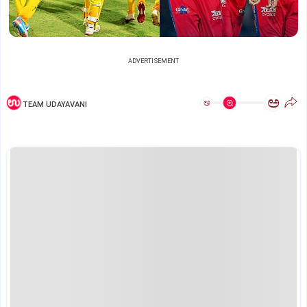
ADVERTISEMENT
ಅ
ಅ
TEAM UDAYAVANI