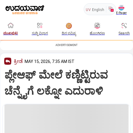
UV
English
E-Paper
ಮುಖಪುಟ
ಸುದ್ದಿ ವಿಭಾಗ
ದಿನ ಭವಿಷ್ಯ
ಹೊಂಗಿರಣ
Search
ADVERTISEMENT
ಕ್ರೀಡೆ
MAY 15, 2026, 7:35 AM IST
ಪ್ಲೇಆಫ್‌ ಮೇಲೆ ಕಣ್ಣಿಟ್ಟಿರುವ
ಚೆನ್ನೈಗೆ ಲಕ್ನೋ ಎದುರಾಳಿ