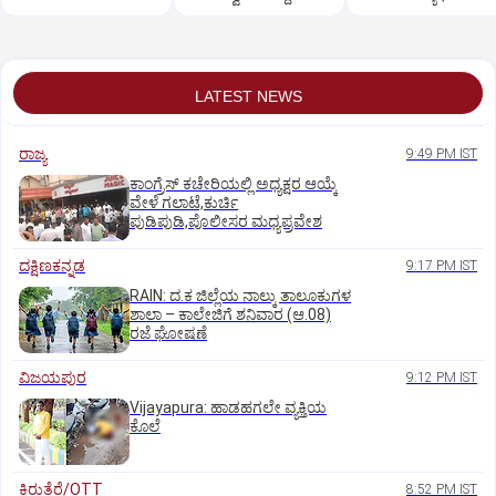
ಶವವಾಗಿ ಪತ್ತೆ
LATEST NEWS
ರಾಜ್ಯ
9:49 PM IST
ಕಾಂಗ್ರೆಸ್ ಕಚೇರಿಯಲ್ಲಿ ಅಧ್ಯಕ್ಷರ ಆಯ್ಕೆ
ವೇಳೆ ಗಲಾಟೆ,ಕುರ್ಚಿ
ಪುಡಿಪುಡಿ,ಪೊಲೀಸರ ಮಧ್ಯಪ್ರವೇಶ
ದಕ್ಷಿಣಕನ್ನಡ
9:17 PM IST
RAIN: ದ.ಕ ಜಿಲ್ಲೆಯ ನಾಲ್ಕು ತಾಲೂಕುಗಳ
ಶಾಲಾ – ಕಾಲೇಜಿಗೆ ಶನಿವಾರ (ಆ.08)
ರಜೆ ಘೋಷಣೆ
ವಿಜಯಪುರ
9:12 PM IST
Vijayapura: ಹಾಡಹಗಲೇ ವ್ಯಕ್ತಿಯ
ಕೊಲೆ
ಕಿರುತೆರೆ/OTT
8:52 PM IST