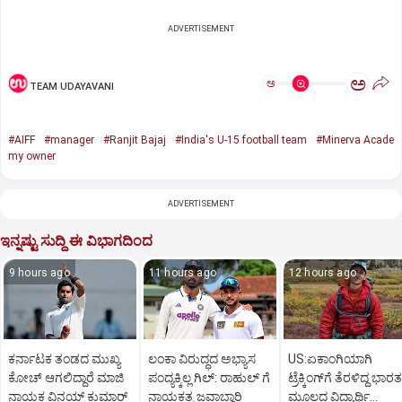
ADVERTISEMENT
ಅ
ಅ
TEAM UDAYAVANI
#AIFF
#manager
#Ranjit Bajaj
#India's U-15 football team
#Minerva Acade
my owner
ADVERTISEMENT
ಇನ್ನಷ್ಟು ಸುದ್ದಿ ಈ ವಿಭಾಗದಿಂದ
9 hours ago
11 hours ago
12 hours ago
ಕರ್ನಾಟಕ ತಂಡದ ಮುಖ್ಯ
ಲಂಕಾ ವಿರುದ್ಧದ ಅಭ್ಯಾಸ
US:ಏಕಾಂಗಿಯಾಗಿ
ಕೋಚ್‌ ಆಗಲಿದ್ದಾರೆ ಮಾಜಿ
ಪಂದ್ಯಕ್ಕಿಲ್ಲ ಗಿಲ್:‌ ರಾಹುಲ್‌ ಗೆ
ಟ್ರೆಕ್ಕಿಂಗ್‌ಗೆ ತೆರಳಿದ್ದ ಭಾರತ
ನಾಯಕ ವಿನಯ್‌ ಕುಮಾರ್
ನಾಯಕತ್ವ ಜವಾಬ್ದಾರಿ
ಮೂಲದ ವಿದ್ಯಾರ್ಥಿ