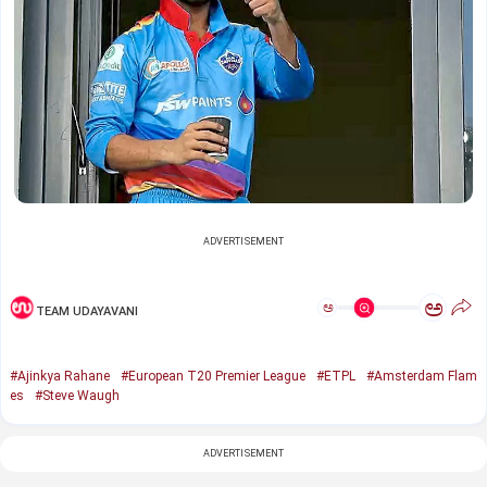
ADVERTISEMENT
ಅ
ಅ
TEAM UDAYAVANI
#Ajinkya Rahane
#European T20 Premier League
#ETPL
#Amsterdam Flam
es
#Steve Waugh
ADVERTISEMENT