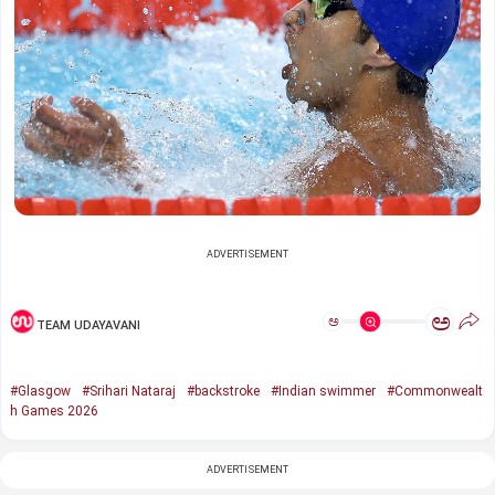
ADVERTISEMENT
ಅ
ಅ
TEAM UDAYAVANI
#Glasgow
#Srihari Nataraj
#backstroke
#Indian swimmer
#Commonwealt
h Games 2026
ADVERTISEMENT