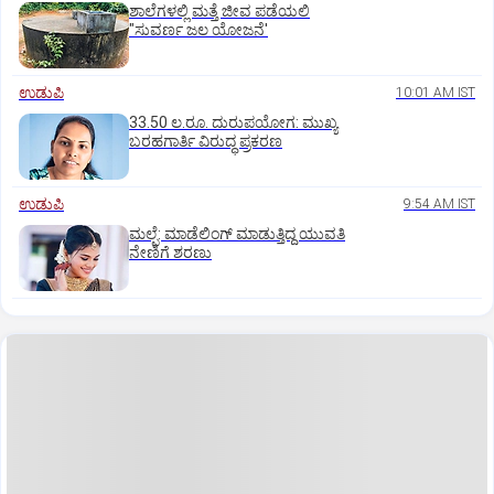
ಶಾಲೆಗಳಲ್ಲಿ ಮತ್ತೆ ಜೀವ ಪಡೆಯಲಿ
"ಸುವರ್ಣ ಜಲ ಯೋಜನೆ'
ಉಡುಪಿ
10:01 AM IST
33.50 ಲ.ರೂ. ದುರುಪಯೋಗ: ಮುಖ್ಯ
ಬರಹಗಾರ್ತಿ ವಿರುದ್ಧ ಪ್ರಕರಣ
ಉಡುಪಿ
9:54 AM IST
ಮಲ್ಪೆ: ಮಾಡೆಲಿಂಗ್ ಮಾಡುತ್ತಿದ್ದ ಯುವತಿ
ನೇಣಿಗೆ ಶರಣು