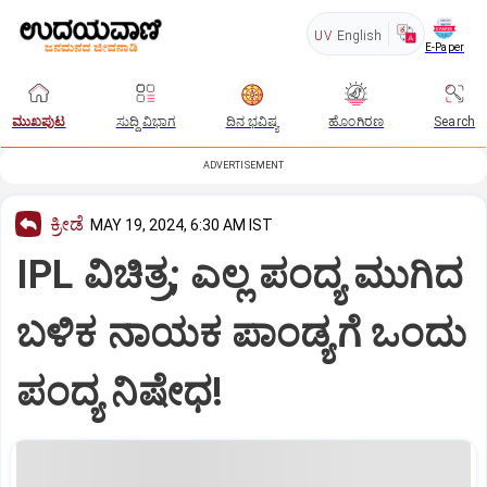
UV
English
E-Paper
ಮುಖಪುಟ
ಸುದ್ದಿ ವಿಭಾಗ
ದಿನ ಭವಿಷ್ಯ
ಹೊಂಗಿರಣ
Search
ADVERTISEMENT
ಕ್ರೀಡೆ
MAY 19, 2024, 6:30 AM IST
IPL ವಿಚಿತ್ರ; ಎಲ್ಲ ಪಂದ್ಯ ಮುಗಿದ
ಬಳಿಕ ನಾಯಕ ಪಾಂಡ್ಯಗೆ ಒಂದು
ಪಂದ್ಯ ನಿಷೇಧ!