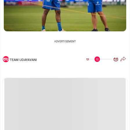
ADVERTISEMENT
ಅ
ಅ
TEAM UDAYAVANI