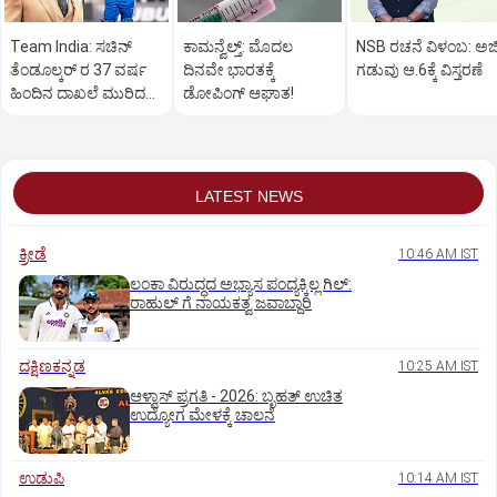
Team India: ಸಚಿನ್‌
ಕಾಮನ್ವೆಲ್ತ್‌: ಮೊದಲ
NSB ರಚನೆ ವಿಳಂಬ: ಅರ್
ತೆಂಡೂಲ್ಕರ್‌ ರ 37 ವರ್ಷ
ದಿನವೇ ಭಾರತಕ್ಕೆ
ಗಡುವು ಆ.6ಕ್ಕೆ ವಿಸ್ತರಣೆ
ಹಿಂದಿನ ದಾಖಲೆ ಮುರಿದ
ಡೋಪಿಂಗ್‌ ಆಘಾತ!
ವೈಭವ್‌ ಸೂರ್ಯವಂಶಿ
LATEST NEWS
ಕ್ರೀಡೆ
10:46 AM IST
ಲಂಕಾ ವಿರುದ್ಧದ ಅಭ್ಯಾಸ ಪಂದ್ಯಕ್ಕಿಲ್ಲ ಗಿಲ್:‌
ರಾಹುಲ್‌ ಗೆ ನಾಯಕತ್ವ ಜವಾಬ್ದಾರಿ
ದಕ್ಷಿಣಕನ್ನಡ
10:25 AM IST
ಆಳ್ವಾಸ್‌ ಪ್ರಗತಿ - 2026: ಬೃಹತ್ ಉಚಿತ
ಉದ್ಯೋಗ ಮೇಳಕ್ಕೆ ಚಾಲನೆ
ಉಡುಪಿ
10:14 AM IST