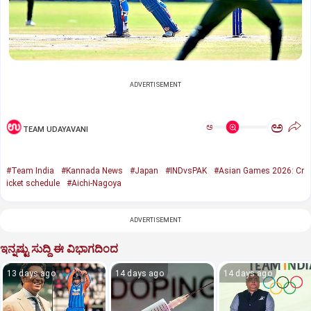
ADVERTISEMENT
ಅ
ಅ
TEAM UDAYAVANI
#Team India
#Kannada News
#Japan
#INDvsPAK
#Asian Games 2026: Cr
icket schedule
#Aichi-Nagoya
ADVERTISEMENT
ಇನ್ನಷ್ಟು ಸುದ್ದಿ ಈ ವಿಭಾಗದಿಂದ
13 days ago
14 days ago
14 days ago