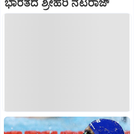
ಭಾರತದ ಶ್ರೀಹರಿ ನಟರಾಜ್