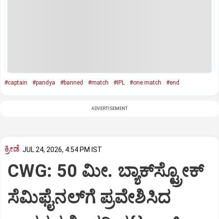
#captain
#pandya
#banned
#match
#IPL
#one match
#end
ADVERTISEMENT
ಕ್ರೀಡೆ
JUL 24, 2026, 4:54 PM IST
CWG: 50 ಮೀ. ಬ್ಯಾಕ್‌ಸ್ಟ್ರೋಕ್
ಸೆಮಿಫೈನಲ್‌ಗೆ ಪ್ರವೇಶಿಸಿದ