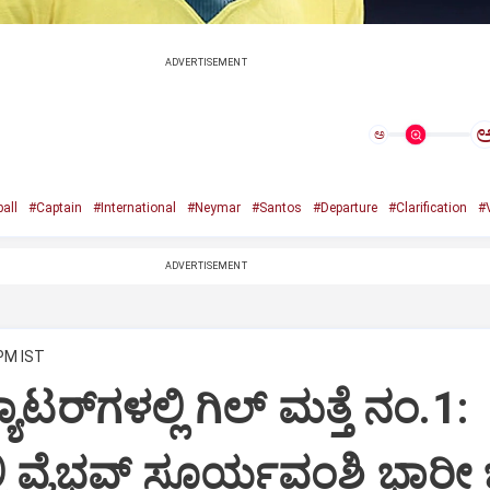
ADVERTISEMENT
ಅ
all
#Captain
#International
#Neymar
#Santos
#Departure
#Clarification
#V
ADVERTISEMENT
 PM IST
ಾಟರ್‌ಗಳಲ್ಲಿ ಗಿಲ್ ಮತ್ತೆ ನಂ.1:
ಿ ವೈಭವ್ ಸೂರ್ಯವಂಶಿ ಭಾರೀ ಜ