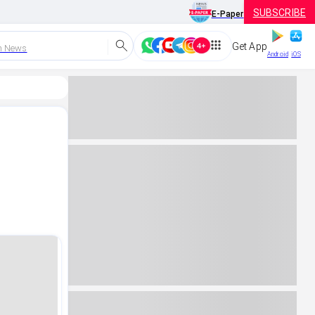
SUBSCRIBE
E-Paper
Get App
h News
Android
iOS