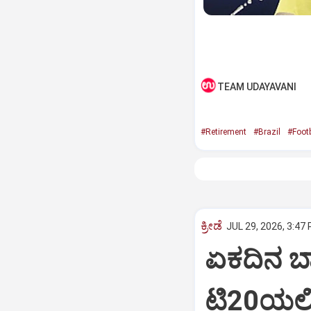
TEAM UDAYAVANI
#Retirement
#Brazil
#Footb
ಕ್ರೀಡೆ
JUL 29, 2026, 3:47
ಏಕದಿನ ಬ್ಯ
ಟಿ20ಯಲ್ಲ