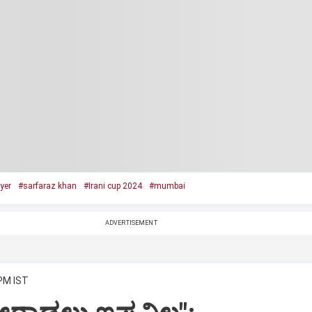
yer
#sarfaraz khan
#Irani cup 2024
#mumbai
ADVERTISEMENT
 PM IST