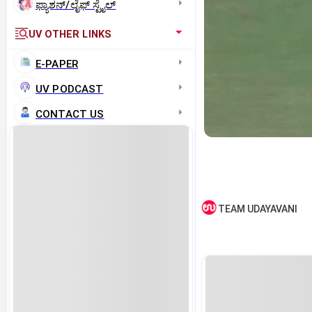
ಫ್ಯಾಶನ್/ಲೈಫ್‌ ಸ್ಟೈಲ್
UV OTHER LINKS
E-PAPER
UV PODCAST
CONTACT US
TEAM UDAYAVANI