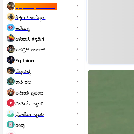
ಇಸ್ರೇಲ್- ಇರಾನ್‌ ಯುದ್ಧ
ಶಿಕ್ಷಣ / ಉದ್ಯೋಗ
ಆರೋಗ್ಯ
ಅನಿವಾಸಿ ಕನ್ನಡಿಗ
ಸೆಲೆಬ್ರಿಟಿ ಕಾರ್ನರ್‌
Explainer
ಜ್ಯೋತಿಷ್ಯ
ರಾಶಿ ಫಲ
ಪುಟಾಣಿ ಪ್ರಪಂಚ
ವೀಡಿಯೊ ಗ್ಯಾಲರಿ
ಫೋಟೋ ಗ್ಯಾಲರಿ
ರೀಲ್ಸ್