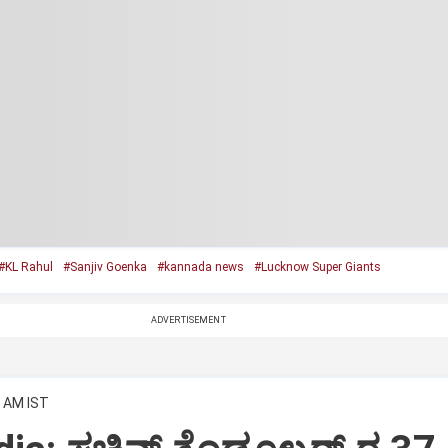
#KL Rahul
#Sanjiv Goenka
#kannada news
#Lucknow Super Giants
ADVERTISEMENT
0 AM IST