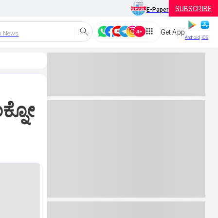
SUBSCRIBE
E-Paper
Get App
h News
Android
iOS
ಕ್ನೋ