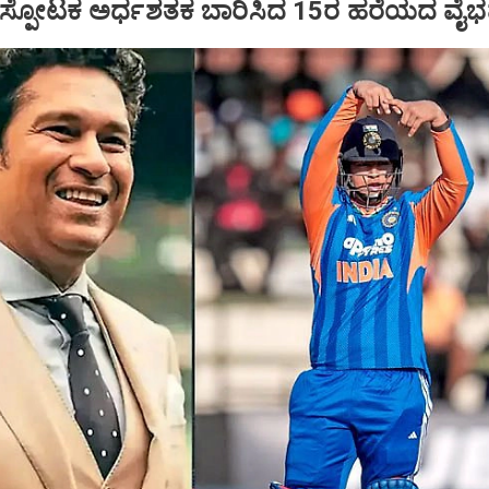
ುದ್ಧ ಸ್ಪೋಟಕ ಅರ್ಧಶತಕ ಬಾರಿಸಿದ 15ರ ಹರೆಯದ ವೈಭ