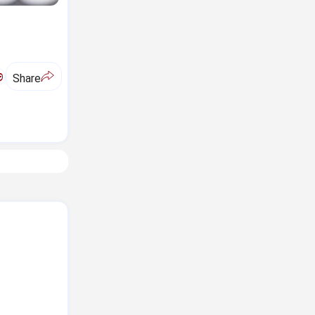
ಅ
Share