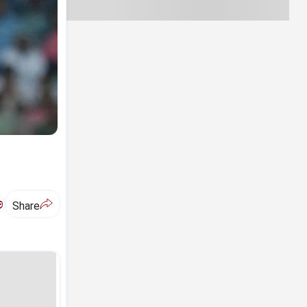
ಅ
Share