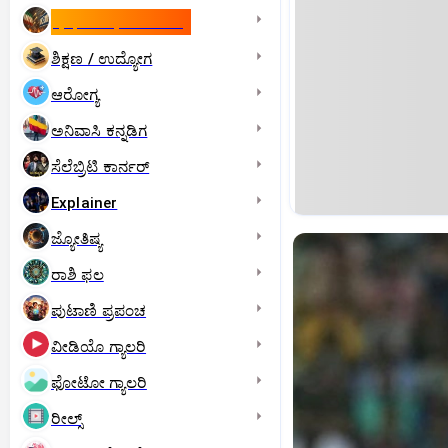
ಇಸ್ರೇಲ್- ಇರಾನ್‌ ಯುದ್ಧ
ಶಿಕ್ಷಣ / ಉದ್ಯೋಗ
ಆರೋಗ್ಯ
ಅನಿವಾಸಿ ಕನ್ನಡಿಗ
ಸೆಲೆಬ್ರಿಟಿ ಕಾರ್ನರ್‌
Explainer
ಜ್ಯೋತಿಷ್ಯ
ರಾಶಿ ಫಲ
ಪುಟಾಣಿ ಪ್ರಪಂಚ
ವೀಡಿಯೊ ಗ್ಯಾಲರಿ
ಫೋಟೋ ಗ್ಯಾಲರಿ
ರೀಲ್ಸ್