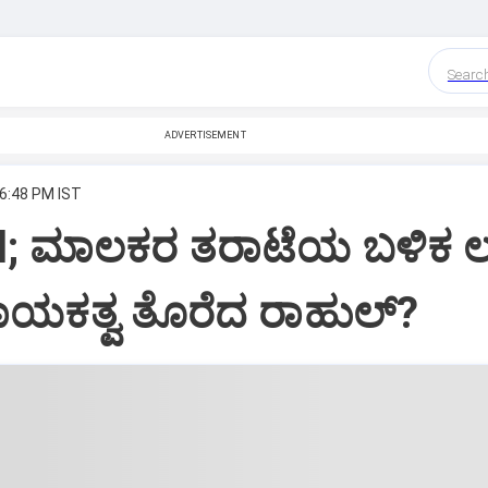
Searc
ADVERTISEMENT
 6:48 PM IST
l; ಮಾಲಕರ ತರಾಟೆಯ ಬಳಿಕ ಲ
ಯಕತ್ವ ತೊರೆದ ರಾಹುಲ್?