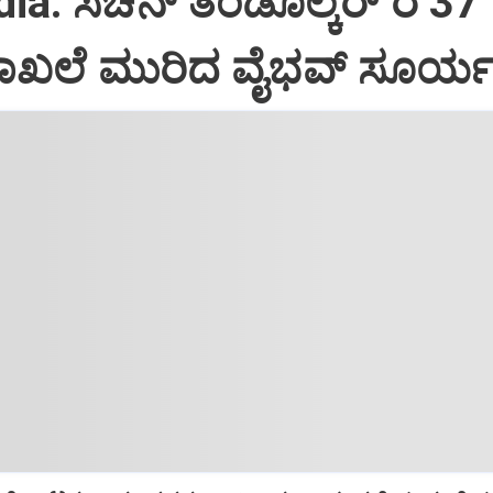
a: ಸಚಿನ್‌ ತೆಂಡೂಲ್ಕರ್‌ ರ 37
ದಾಖಲೆ ಮುರಿದ ವೈಭವ್‌ ಸೂರ್