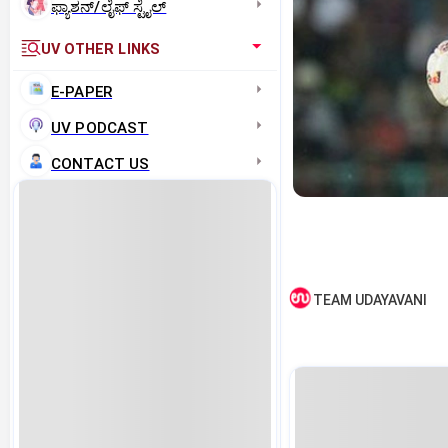
ಫ್ಯಾಶನ್/ಲೈಫ್‌ ಸ್ಟೈಲ್
UV OTHER LINKS
E-PAPER
UV PODCAST
CONTACT US
TEAM UDAYAVANI