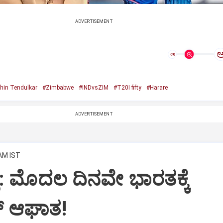
ADVERTISEMENT
ಅ
hin Tendulkar
#Zimbabwe
#INDvsZIM
#T20I fifty
#Harare
ADVERTISEMENT
 AM IST
ತ್‌: ಮೊದಲ ದಿನವೇ ಭಾರತಕ್ಕೆ
‌ ಆಘಾತ!