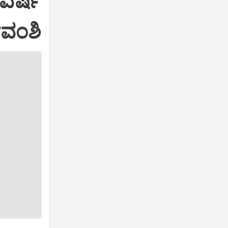
 ವರ್ಷ
ಯವಂಶಿ