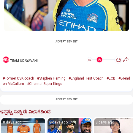
ADVERTISEMENT
ಅ
ಅ
TEAM UDAYAVANI
#Former CSK coach
#Stephen Fleming
#England Test Coach
#ECB
#Brend
on McCullum
#Chennai Super Kings
ADVERTISEMENT
ಇನ್ನಷ್ಟು ಸುದ್ದಿ ಈ ವಿಭಾಗದಿಂದ
8 days ago
8 days ago
8 days ago