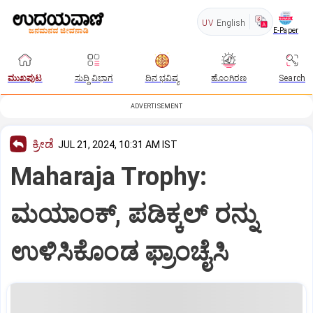
UV
English
E-Paper
ಮುಖಪುಟ
ಸುದ್ದಿ ವಿಭಾಗ
ದಿನ ಭವಿಷ್ಯ
ಹೊಂಗಿರಣ
Search
ADVERTISEMENT
ಕ್ರೀಡೆ
JUL 21, 2024, 10:31 AM IST
Maharaja Trophy:
ಮಯಾಂಕ್‌, ಪಡಿಕ್ಕಲ್‌ ರನ್ನು
ಉಳಿಸಿಕೊಂಡ ಫ್ರಾಂಚೈಸಿ