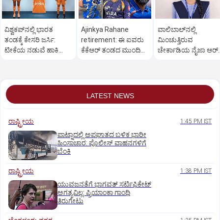
ವಿಶ್ವಕಪ್‌ನಲ್ಲಿ ಭಾರತ
Ajinkya Rahane
ವಾಲಿಬಾಲ್‌ನಲ್ಲಿ
ತಂಡಕ್ಕೆ ಕೇಸರಿ ಜರ್ಸಿ:
retirement: ಈ ಐವರು
ಮಿಂಚುತ್ತಿರುವ
ಟೀಕೆಯ ನಡುವೆ ಹಾಕಿ
ಕೆಕೆಆರ್ ತಂಡದ ಮುಂದಿನ
ಚೇರ್ಕಾಡಿಯ ನೈಜಾ ಆರ್‌.
ಇಂಡಿಯಾ ಸಮರ್ಥನೆ
ನಾಯಕರಾಗಬಹುದು
ಹೆಗ್ಡೆ
LATEST NEWS
ರಾಷ್ಟ್ರೀಯ
1:45 PM IST
ಪಾಟ್ನಾದಲ್ಲಿ ಅಪಘಾತದ ಬಳಿಕ ಭಾರೀ
ಹಿಂಸಾಚಾರ: ಪೊಲೀಸ್‌ ವಾಹನಗಳಿಗೆ
ಬೆಂಕಿ
ರಾಷ್ಟ್ರೀಯ
1:38 PM IST
ಯುವಜನತೆಗೆ ಭಾಗವತ್ ಸರ್ಟಿಫಿಕೇಟ್
ಅಗತ್ಯವಿಲ್ಲ: ಪ್ರಿಯಾಂಕಾ ಗಾಂಧಿ
ತಿರುಗೇಟು