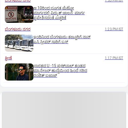
ಬೆಂಗಳೂರು ನಗರ
1:35 PM IST
ಆ.10ರಿಂದ ಭೂಗತ ಮೆಟ್ರೋ
ಮಾರ್ಗದಲ್ಲಿ ವಿದ್ಯುತ್‌ ಚಾಲನೆ: ಮಾರ್ಗ
ಪ್ರವೇಶಿಸದಂತೆ ಎಚ್ಚರಿಕೆ
ಬೆಂಗಳೂರು ನಗರ
1:23 PM IST
ಇಂದಿನಿಂದ ಬೆಂಗಳೂರು-ಕಣ್ಣೂರಿಗೆ ನಾನ್‌
ಎಸಿ ಸ್ಲೀಪರ್‌ ಸಾರಿಗೆ ಬಸ್‌
ಕ್ರೀಡೆ
1:17 PM IST
ಭಾರತದ U -15 ಫುಟ್‌ಬಾಲ್ ತಂಡದ
ಮ್ಯಾನೇಜರ್‌ ಹುದ್ದೆಯಿಂದ ಹಿಂದೆ ಸರಿದ
ರಂಜಿತ್‌ ಬಜಾಜ್‌