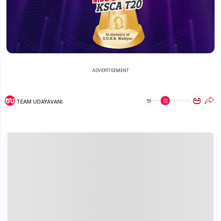
ADVERTISEMENT
ಅ
ಅ
TEAM UDAYAVANI