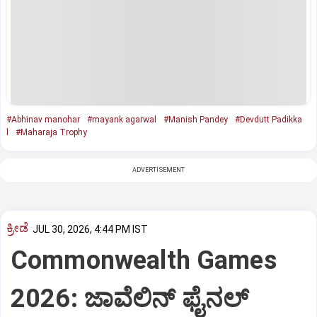
#Abhinav manohar
#mayank agarwal
#Manish Pandey
#Devdutt Padikka
l
#Maharaja Trophy
ADVERTISEMENT
ಕ್ರೀಡೆ
JUL 30, 2026, 4:44 PM IST
Commonwealth Games
2026: ಜಾವೆಲಿನ್ ಫೈನಲ್‌