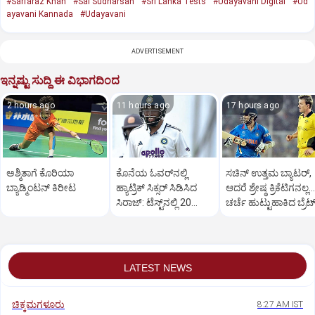
#Sarfaraz Khan
#Sai Sudharsan
#Sri Lanka Tests
#Udayavani Digital
#Ud
ayavani Kannada
#Udayavani
ADVERTISEMENT
ಇನ್ನಷ್ಟು ಸುದ್ದಿ ಈ ವಿಭಾಗದಿಂದ
2 hours ago
11 hours ago
17 hours ago
ಅಶ್ಮಿತಾಗೆ ಕೊರಿಯಾ
ಕೊನೆಯ ಓವರ್‌ನಲ್ಲಿ
ಸಚಿನ್‌ ಉತ್ತಮ ಬ್ಯಾಟರ್‌,
ಬ್ಯಾಡ್ಮಿಂಟನ್‌ ಕಿರೀಟ
ಹ್ಯಾಟ್ರಿಕ್ ಸಿಕ್ಸರ್‌ ಸಿಡಿಸಿದ
ಆದರೆ ಶ್ರೇಷ್ಠ ಕ್ರಿಕೆಟಿಗನಲ್ಲ…
ಸಿರಾಜ್:‌ ಟೆಸ್ಟ್‌ನಲ್ಲಿ 20
ಚರ್ಚೆ ಹುಟ್ಟುಹಾಕಿದ ಬ್ರೆಟ್
ಝಲಕ್.!‌
ಲೀ
LATEST NEWS
ಚಿಕ್ಕಮಗಳೂರು
8:27 AM IST