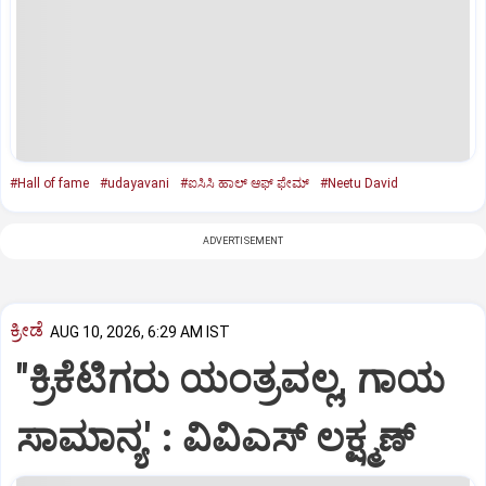
#Hall of fame
#udayavani
#ಐಸಿಸಿ ಹಾಲ್‌ ಆಫ್‌ ಫೇಮ್‌
#Neetu David
ADVERTISEMENT
ಕ್ರೀಡೆ
AUG 10, 2026, 6:29 AM IST
"ಕ್ರಿಕೆಟಿಗರು ಯಂತ್ರವಲ್ಲ, ಗಾಯ
ಸಾಮಾನ್ಯ' : ವಿವಿಎಸ್‌ ಲಕ್ಷ್ಮಣ್‌