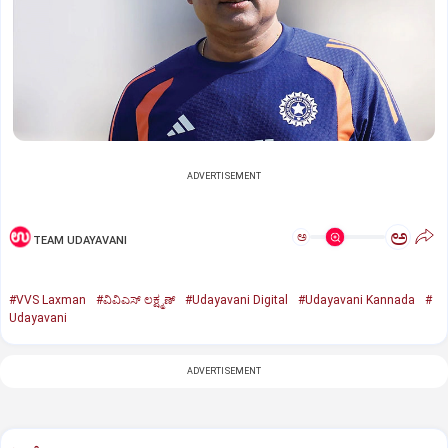
ADVERTISEMENT
ಅ
ಅ
TEAM UDAYAVANI
#VVS Laxman
#ವಿವಿಎಸ್‌ ಲಕ್ಷ್ಮಣ್‌
#Udayavani Digital
#Udayavani Kannada
#
Udayavani
ADVERTISEMENT