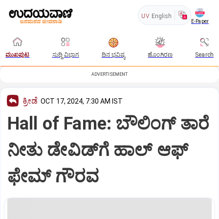
UV
English
E-Paper
ಮುಖಪುಟ
ಸುದ್ದಿ ವಿಭಾಗ
ದಿನ ಭವಿಷ್ಯ
ಹೊಂಗಿರಣ
Search
ADVERTISEMENT
ಕ್ರೀಡೆ
OCT 17, 2024, 7:30 AM IST
Hall of Fame: ಬೌಲಿಂಗ್‌ ತಾರೆ
ನೀತು ಡೇವಿಡ್‌ಗೆ ಹಾಲ್‌ ಆಫ್
ಫೇಮ್‌ ಗೌರವ