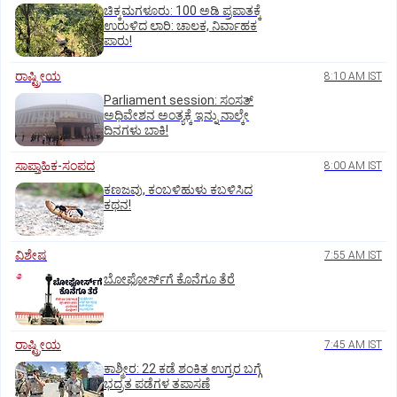
ಚಿಕ್ಕಮಗಳೂರು: 100 ಅಡಿ ಪ್ರಪಾತಕ್ಕೆ
ಉರುಳಿದ ಲಾರಿ: ಚಾಲಕ, ನಿರ್ವಾಹಕ
ಪಾರು!
ರಾಷ್ಟ್ರೀಯ
8:10 AM IST
Parliament session: ಸಂಸತ್‌
ಅಧಿವೇಶನ ಅಂತ್ಯಕ್ಕೆ ಇನ್ನು ನಾಲ್ಕೇ
ದಿನಗಳು ಬಾಕಿ!
ಸಾಪ್ತಾಹಿಕ-ಸಂಪದ
8:00 AM IST
ಕಣಜವು, ಕಂಬಳಿಹುಳು ಕಬಳಿಸಿದ
ಕಥನ!
ವಿಶೇಷ
7:55 AM IST
ಬೋಫೋರ್ಸ್‌ಗೆ ಕೊನೆಗೂ ತೆರೆ
ರಾಷ್ಟ್ರೀಯ
7:45 AM IST
ಕಾಶ್ಮೀರ: 22 ಕಡೆ ಶಂಕಿತ ಉಗ್ರರ ಬಗ್ಗೆ
ಭದ್ರತ ಪಡೆಗಳ ತಪಾಸಣೆ