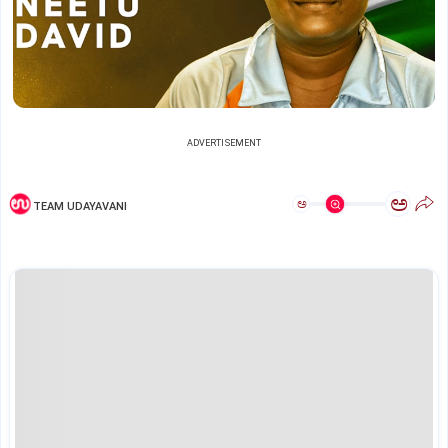
ADVERTISEMENT
ಅ
ಅ
TEAM UDAYAVANI