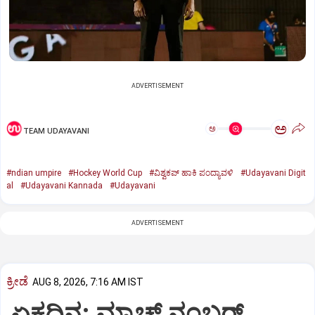
ADVERTISEMENT
ಅ
ಅ
TEAM UDAYAVANI
#ndian umpire
#Hockey World Cup
#ವಿಶ್ವಕಪ್‌ ಹಾಕಿ ಪಂದ್ಯಾವಳಿ
#Udayavani Digit
al
#Udayavani Kannada
#Udayavani
ADVERTISEMENT
ಕ್ರೀಡೆ
AUG 8, 2026, 7:16 AM IST
ಏಕದಿನ: ಮ್ಯಾಚ್‌ ನಂಬರ್‌