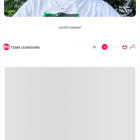
ADVERTISEMENT
ಅ
ಅ
TEAM UDAYAVANI