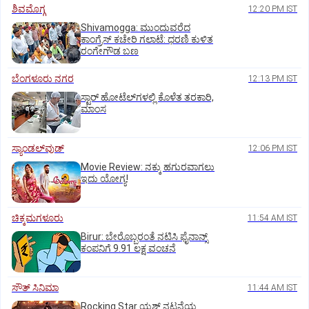
ಶಿವಮೊಗ್ಗ
12:20 PM IST
Shivamogga: ಮುಂದುವರೆದ
ಕಾಂಗ್ರೆಸ್ ಕಚೇರಿ ಗಲಾಟೆ: ಧರಣಿ ಕುಳಿತ
ರಂಗೇಗೌಡ ಬಣ
ಬೆಂಗಳೂರು ನಗರ
12:13 PM IST
ಸ್ಟಾರ್‌ ಹೋಟೆಲ್‌ಗ‌ಳಲ್ಲಿ ಕೊಳೆತ ತರಕಾರಿ,
ಮಾಂಸ
ಸ್ಯಾಂಡಲ್‌ವುಡ್‌
12:06 PM IST
Movie Review: ನಕ್ಕು ಹಗುರವಾಗಲು
ಇದು ಯೋಗ್ಯ!
ಚಿಕ್ಕಮಗಳೂರು
11:54 AM IST
Birur: ಬೇರೊಬ್ಬರಂತೆ ನಟಿಸಿ ಫೈನಾನ್ಸ್
ಕಂಪನಿಗೆ 9.91 ಲಕ್ಷ ವಂಚನೆ
ಸೌತ್‌ ಸಿನಿಮಾ
11:44 AM IST
Rocking Star ಯಶ್‌ ನಟನೆಯ