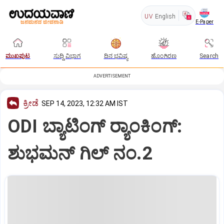
UV
English
E-Paper
ಮುಖಪುಟ
ಸುದ್ದಿ ವಿಭಾಗ
ದಿನ ಭವಿಷ್ಯ
ಹೊಂಗಿರಣ
Search
ADVERTISEMENT
ಕ್ರೀಡೆ
SEP 14, 2023, 12:32 AM IST
ODI ಬ್ಯಾಟಿಂಗ್‌ ರ್‍ಯಾಂಕಿಂಗ್‌:
ಶುಭಮನ್‌ ಗಿಲ್‌ ನಂ.2