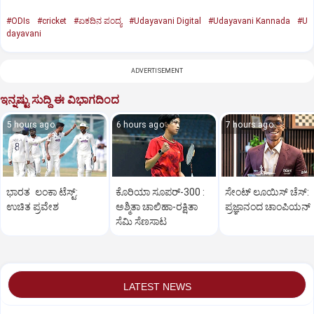
#ODIs
#cricket
#ಏಕದಿನ ಪಂದ್ಯ
#Udayavani Digital
#Udayavani Kannada
#U
dayavani
ADVERTISEMENT
ಇನ್ನಷ್ಟು ಸುದ್ದಿ ಈ ವಿಭಾಗದಿಂದ
5 hours ago
6 hours ago
7 hours ago
ಭಾರತ ಲಂಕಾ ಟೆಸ್ಟ್:
ಕೊರಿಯಾ ಸೂಪರ್‌-300 :
ಸೇಂಟ್‌ ಲೂಯಿಸ್‌ ಚೆಸ್‌:
ಉಚಿತ ಪ್ರವೇಶ
ಅಶ್ಮಿತಾ ಚಾಲಿಹಾ-ರಕ್ಷಿತಾ
ಪ್ರಜ್ಞಾನಂದ ಚಾಂಪಿಯನ್‌
ಸೆಮಿ ಸೆಣಸಾಟ
LATEST NEWS