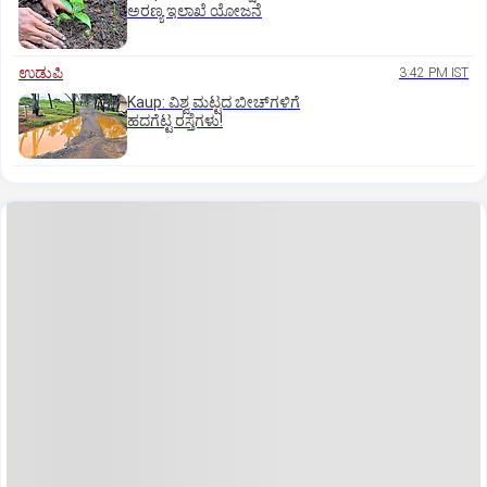
ಅರಣ್ಯ ಇಲಾಖೆ ಯೋಜನೆ
ಉಡುಪಿ
3:42 PM IST
Kaup: ವಿಶ್ವ ಮಟ್ಟದ ಬೀಚ್‌ಗಳಿಗೆ
ಹದಗೆಟ್ಟ ರಸ್ತೆಗಳು!