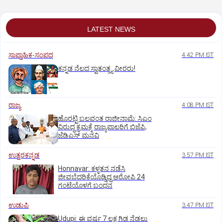
LATEST NEWS
ಸಾಪ್ತಾಹಿಕ-ಸಂಪದ
4:42 PM IST
ಕನ್ನಡ ನೆಲದ ಸ್ವಾತಂತ್ರ್ಯ ವೀರರು!
ರಾಜ್ಯ
4:08 PM IST
ಹೊರಟ್ಟಿ ಬಲವಂತ ರಾಜೀನಾಮೆ: ಸಿಎಂ
ವಿರುದ್ಧ ಕ್ರಮಕ್ಕೆ ರಾಜ್ಯಪಾಲರಿಗೆ ಬಿಜೆಪಿ,
ಜೆಡಿಎಸ್ ಮನವಿ
ಉತ್ತರಕನ್ನಡ
3:57 PM IST
Honnavar: ಕಳ್ಳತನ ನಡೆಸಿ
ಜೀವಬೆದರಿಕೆಯೊಡ್ಡಿದ್ದ ಆರೋಪಿ 24
ಗಂಟೆಯೊಳಗೆ ಬಂಧನ
ಉಡುಪಿ
3:47 PM IST
Udupi: ಈ ವರ್ಷ 7 ಲಕ್ಷ ಗಿಡ ನೆಡಲು