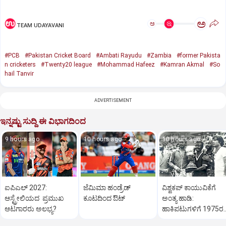
ಅ
ಅ
TEAM UDAYAVANI
#PCB
#Pakistan Cricket Board
#Ambati Rayudu
#Zambia
#former Pakista
n cricketers
#Twenty20 league
#Mohammad Hafeez
#Kamran Akmal
#So
hail Tanvir
ADVERTISEMENT
ಇನ್ನಷ್ಟು ಸುದ್ದಿ ಈ ವಿಭಾಗದಿಂದ
9 hours ago
10 hours ago
10 hours ago
ಐಪಿಎಲ್‌ 2027:
ಜೆಮಿಮಾ ಹಂಡ್ರೆಡ್‌
ವಿಶ್ವಕಪ್‌ ಕಾಯುವಿಕೆಗೆ
ಆಸ್ಟ್ರೇಲಿಯದ ಪ್ರಮುಖ
ಕೂಟದಿಂದ ಔಟ್‌
ಅಂತ್ಯ ಹಾಡಿ:
ಆಟಗಾರರು ಅಲಭ್ಯ?
ಹಾಕಿಪಟುಗಳಿಗೆ 1975ರ
ಹೀರೋಗಳ ಕರೆ