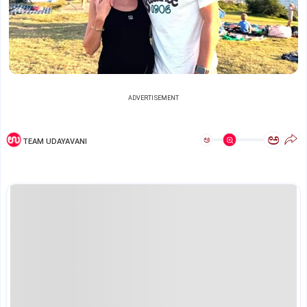
ADVERTISEMENT
ಅ
ಅ
TEAM UDAYAVANI