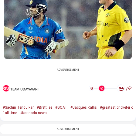
ADVERTISEMENT
ಅ
ಅ
TEAM UDAYAVANI
#Sachin Tendulkar
#Brett lee
#GOAT
#Jacques Kallis
#greatest cricketer o
f all time
#Kannada news
ADVERTISEMENT