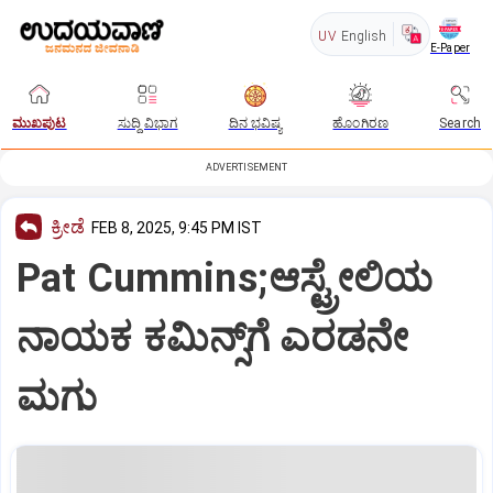
UV
English
E-Paper
ಮುಖಪುಟ
ಸುದ್ದಿ ವಿಭಾಗ
ದಿನ ಭವಿಷ್ಯ
ಹೊಂಗಿರಣ
Search
ADVERTISEMENT
ಕ್ರೀಡೆ
FEB 8, 2025, 9:45 PM IST
Pat Cummins;ಆಸ್ಟ್ರೇಲಿಯ
ನಾಯಕ ಕಮಿನ್ಸ್‌ಗೆ ಎರಡನೇ
ಮಗು