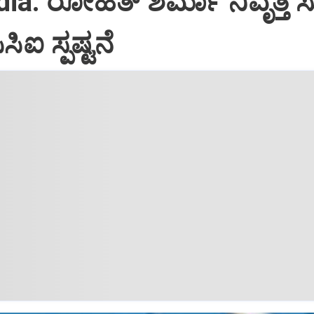
a: ರೋಹಿತ್‌ ಶರ್ಮಾ ನಿವೃತ್ತಿ ಸುದ
ಿಸಿಐ ಸ್ಪಷ್ಟನೆ