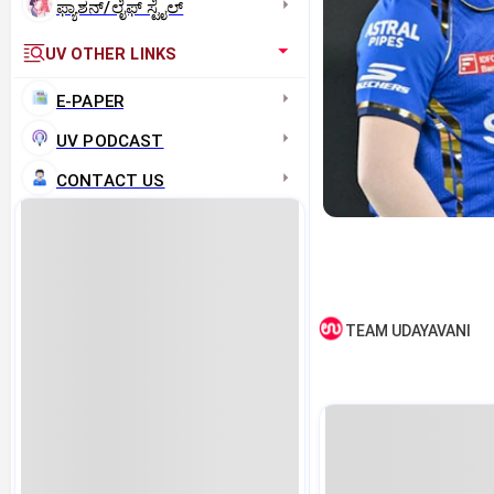
ಫ್ಯಾಶನ್/ಲೈಫ್‌ ಸ್ಟೈಲ್
UV OTHER LINKS
E-PAPER
UV PODCAST
CONTACT US
TEAM UDAYAVANI