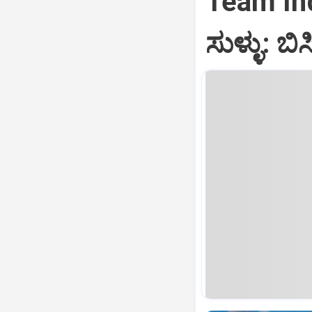
Team Indi
ಸುಳ್ಳು: ಬಿಸ