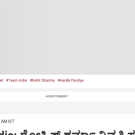
et
#Team India
#Rohit Sharma
#Hardik Pandya
ADVERTISEMENT
8 AM IST