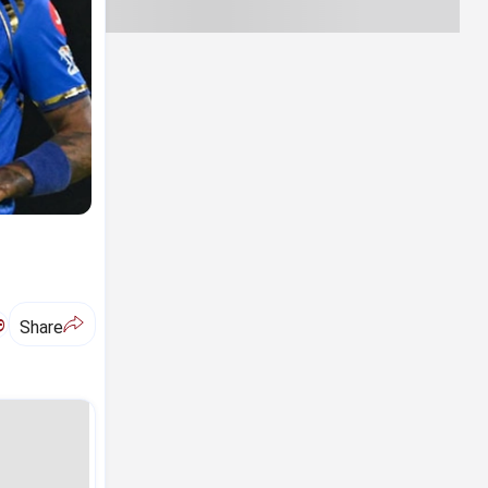
ಅ
Share