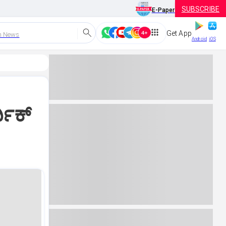
SUBSCRIBE
E-Paper
Get App
h News
Android
iOS
್ದಿಕ್