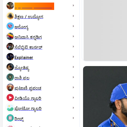
ಇಸ್ರೇಲ್- ಇರಾನ್‌ ಯುದ್ಧ
ಶಿಕ್ಷಣ / ಉದ್ಯೋಗ
ಆರೋಗ್ಯ
ಅನಿವಾಸಿ ಕನ್ನಡಿಗ
ಸೆಲೆಬ್ರಿಟಿ ಕಾರ್ನರ್‌
Explainer
ಜ್ಯೋತಿಷ್ಯ
ರಾಶಿ ಫಲ
ಪುಟಾಣಿ ಪ್ರಪಂಚ
ವೀಡಿಯೊ ಗ್ಯಾಲರಿ
ಫೋಟೋ ಗ್ಯಾಲರಿ
ರೀಲ್ಸ್