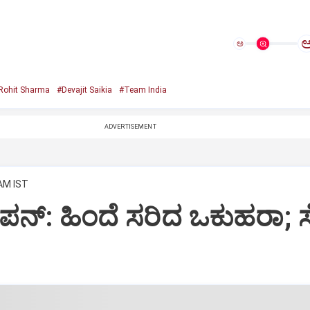
ಅ
Rohit Sharma
#Devajit Saikia
#Team India
ADVERTISEMENT
 AM IST
ಪನ್‌: ಹಿಂದೆ ಸರಿದ ಒಕುಹರಾ; ಸ