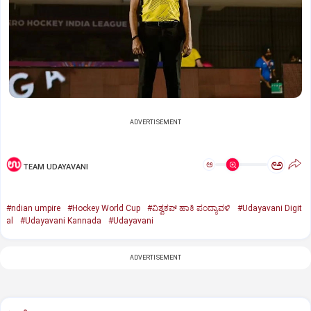
ADVERTISEMENT
ಅ
ಅ
TEAM UDAYAVANI
#ndian umpire
#Hockey World Cup
#ವಿಶ್ವಕಪ್‌ ಹಾಕಿ ಪಂದ್ಯಾವಳಿ
#Udayavani Digit
al
#Udayavani Kannada
#Udayavani
ADVERTISEMENT