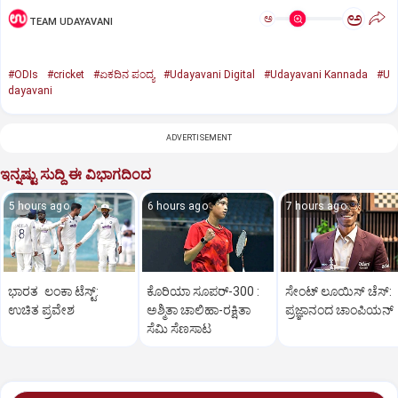
ಅ
ಅ
TEAM UDAYAVANI
#ODIs
#cricket
#ಏಕದಿನ ಪಂದ್ಯ
#Udayavani Digital
#Udayavani Kannada
#U
dayavani
ADVERTISEMENT
ಇನ್ನಷ್ಟು ಸುದ್ದಿ ಈ ವಿಭಾಗದಿಂದ
5 hours ago
6 hours ago
7 hours ago
ಭಾರತ ಲಂಕಾ ಟೆಸ್ಟ್:
ಕೊರಿಯಾ ಸೂಪರ್‌-300 :
ಸೇಂಟ್‌ ಲೂಯಿಸ್‌ ಚೆಸ್‌:
ಉಚಿತ ಪ್ರವೇಶ
ಅಶ್ಮಿತಾ ಚಾಲಿಹಾ-ರಕ್ಷಿತಾ
ಪ್ರಜ್ಞಾನಂದ ಚಾಂಪಿಯನ್‌
ಸೆಮಿ ಸೆಣಸಾಟ