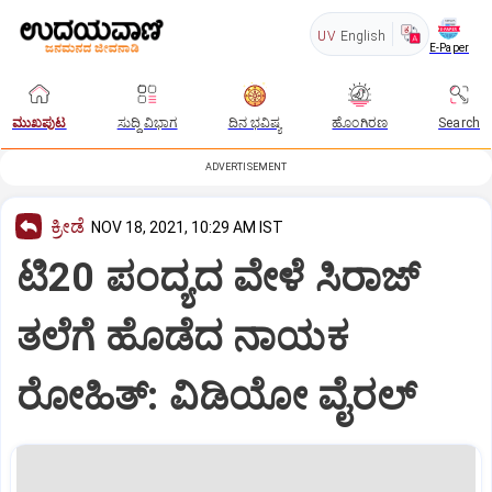
UV
English
E-Paper
ಮುಖಪುಟ
ಸುದ್ದಿ ವಿಭಾಗ
ದಿನ ಭವಿಷ್ಯ
ಹೊಂಗಿರಣ
Search
ADVERTISEMENT
ಕ್ರೀಡೆ
NOV 18, 2021, 10:29 AM IST
ಟಿ20 ಪಂದ್ಯದ ವೇಳೆ ಸಿರಾಜ್
ತಲೆಗೆ ಹೊಡೆದ ನಾಯಕ
ರೋಹಿತ್: ವಿಡಿಯೋ ವೈರಲ್