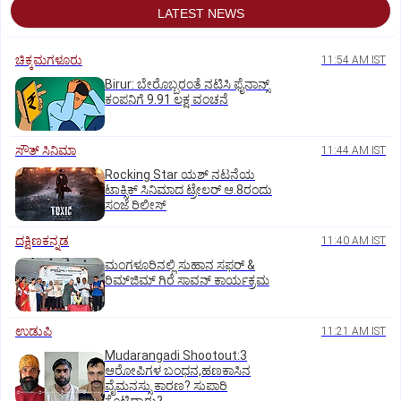
LATEST NEWS
ಚಿಕ್ಕಮಗಳೂರು
11:54 AM IST
Birur: ಬೇರೊಬ್ಬರಂತೆ ನಟಿಸಿ ಫೈನಾನ್ಸ್
ಕಂಪನಿಗೆ 9.91 ಲಕ್ಷ ವಂಚನೆ
ಸೌತ್‌ ಸಿನಿಮಾ
11:44 AM IST
Rocking Star ಯಶ್‌ ನಟನೆಯ
ಟಾಕ್ಸಿಕ್‌ ಸಿನಿಮಾದ ಟ್ರೇಲರ್‌ ಆ.8ರಂದು
ಸಂಜೆ ರಿಲೀಸ್
ದಕ್ಷಿಣಕನ್ನಡ
11:40 AM IST
ಮಂಗಳೂರಿನಲ್ಲಿ ಸುಹಾನ ಸಫರ್ &
ರಿಮ್‌ಜಿಮ್ ಗಿರೆ ಸಾವನ್ ಕಾರ್ಯಕ್ರಮ
ಉಡುಪಿ
11:21 AM IST
Mudarangadi Shootout:‌3
ಆರೋಪಿಗಳ ಬಂಧನ,ಹಣಕಾಸಿನ
ವೈಮನಸ್ಸು ಕಾರಣ? ಸುಪಾರಿ