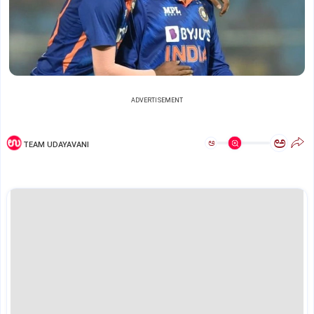
ADVERTISEMENT
ಅ
ಅ
TEAM UDAYAVANI